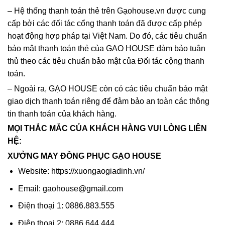
– Hệ thống thanh toán thẻ trên Gạohouse.vn được cung
cấp bởi các đối tác cổng thanh toán đã được cấp phép
hoạt động hợp pháp tại Việt Nam. Do đó, các tiêu chuẩn
bảo mật thanh toán thẻ của GẠO HOUSE đảm bảo tuân
thủ theo các tiêu chuẩn bảo mật của Đối tác cộng thanh
toán.
– Ngoài ra, GẠO HOUSE còn có các tiêu chuẩn bảo mật
giao dịch thanh toán riêng để đảm bảo an toàn các thông
tin thanh toán của khách hàng.
MỌI THẮC MẮC CỦA KHÁCH HÀNG VUI LÒNG LIÊN
HỆ:
XƯỞNG MAY ĐỒNG PHỤC GẠO HOUSE
Website:
https://xuongaogiadinh.vn/
Email:
gaohouse@gmail.com
Điện thoại 1: 0886.883.555
Điện thoại 2: 0886 644 444