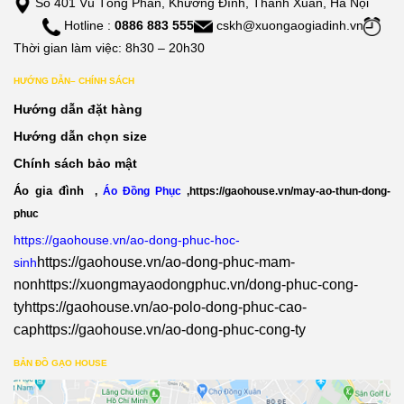
Số 401 Vũ Tông Phan, Khương Đình, Thanh Xuân, Hà Nội
Hotline :
0886 883 555
cskh@xuongaogiadinh.vn
Thời gian làm việc: 8h30 – 20h30
HƯỚNG DẪN– CHÍNH SÁCH
Hướng dẫn đặt hàng
Hướng dẫn chọn size
Chính sách bảo mật
Áo gia đình
,
Áo Đồng Phục
,
https://gaohouse.vn/may-ao-thun-dong-
phuc
https://gaohouse.vn/ao-dong-phuc-hoc-
https://gaohouse.vn/ao-dong-phuc-mam-
sinh
non
https://xuongmayaodongphuc.vn/dong-phuc-cong-
ty
https://gaohouse.vn/ao-polo-dong-phuc-cao-
cap
https://gaohouse.vn/ao-dong-phuc-cong-ty
BẢN ĐỒ GẠO HOUSE