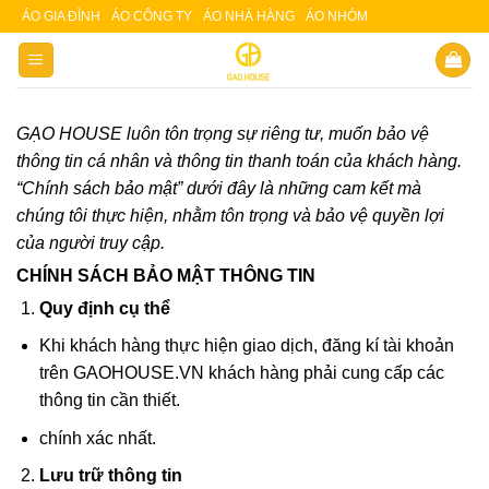
Skip
ÁO GIA ĐÌNH
ÁO CÔNG TY
ÁO NHÀ HÀNG
ÁO NHÓM
Slot 5000
Slot pulsa
to
content
GẠO HOUSE luôn tôn trọng sự riêng tư, muốn bảo vệ
thông tin cá nhân và thông tin thanh toán của khách hàng.
“Chính sách bảo mật” dưới đây là những cam kết mà
chúng tôi thực hiện, nhằm tôn trọng và bảo vệ quyền lợi
của người truy cập.
CHÍNH SÁCH BẢO MẬT THÔNG TIN
Quy định cụ thể
Khi khách hàng thực hiện giao dịch, đăng kí tài khoản
trên GAOHOUSE.VN khách hàng phải cung cấp các
thông tin cần thiết.
chính xác nhất.
Lưu trữ thông tin