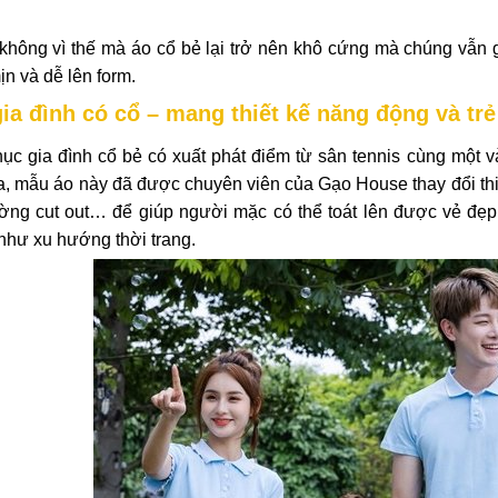
 không vì thế mà áo cổ bẻ lại trở nên khô cứng mà chúng vẫn 
ịn và dễ lên form.
gia đình có cổ – mang thiết kế năng động và tr
ục gia đình cổ bẻ có xuất phát điểm từ sân tennis cùng một 
, mẫu áo này đã được chuyên viên của Gạo House thay đổi thiết 
ường cut out… để giúp người mặc có thể toát lên được vẻ đẹp
như xu hướng thời trang.