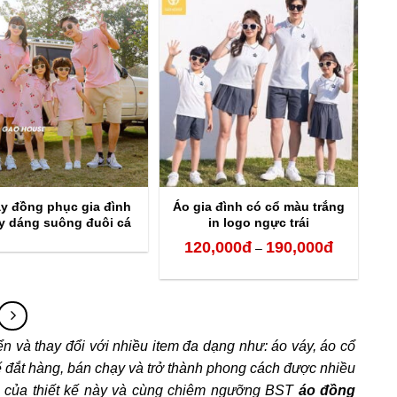
120,000đ
120,000đ
đến
đến
320,000đ
190,000đ
y đồng phục gia đình
Áo gia đình có cổ màu trắng
y dáng suông đuôi cá
in logo ngực trái
120,000
đ
190,000
đ
Khoảng
–
giá:
từ
120,000đ
n và thay đổi với nhiều item đa dạng như: áo váy, áo cổ
đến
ế đắt hàng, bán chạy và trở thành phong cách được nhiều
190,000đ
 của thiết kế này và cùng chiêm ngưỡng BST
áo đồng