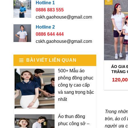
Hotline 1
0886 883 555
cskh.gaohouse@gmail.com
Hotline 2
0886 644 444
cskh.gaohouse@gmail.com
BÀI VIẾT LIÊN QUAN
ÁO GIA 
500+ Mẫu áo
TRẮNG C
phông đồng phục
120,00
công ty cao cấp
và sang trọng bậc
nhất
Trong nhữn
Áo thun đồng
tròn, áo c
phục công sở –
người ưa c