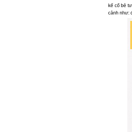
kế cổ bẻ t
cảnh như: đ