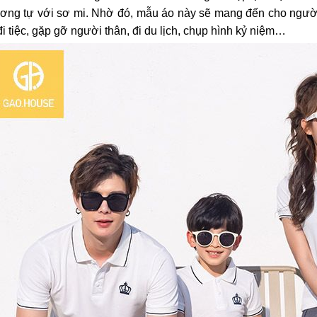
ương tự với sơ mi. Nhờ đó, mẫu áo này sẽ mang đến cho người
i tiệc, gặp gỡ người thân, đi du lịch, chụp hình kỷ niệm…