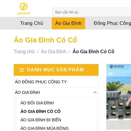
Skip
to
content
Trang Chủ
Áo Gia Đình
Đồng Phục Công
Áo Gia Đình Có Cổ
Trang chủ
/
Áo Gia Đình
/
Áo Gia Đình Có Cổ
DANH MỤC SẢN PHẨM
ÁO ĐỒNG PHỤC CÔNG TY
ÁO GIA ĐÌNH
ÁO ĐÔI GIA ĐÌNH
ÁO GIA ĐÌNH CÓ CỔ
ÁO GIA ĐÌNH ĐI BIỂN
ÁO GIA ĐÌNH MÙA ĐÔNG