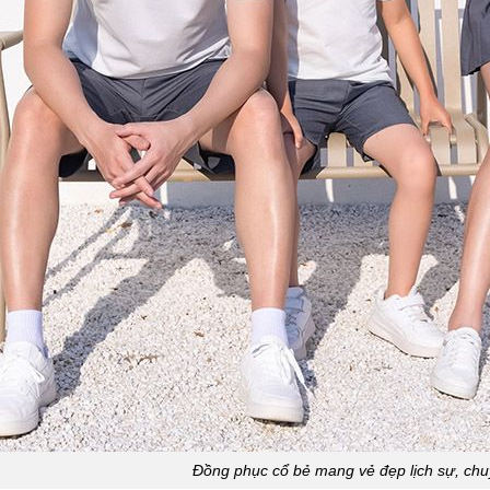
Đồng phục cổ bẻ mang vẻ đẹp lịch sự, chu