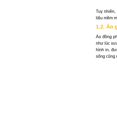
Tuy nhiên,
liệu mềm m
1.2. Áo 
Áo đồng ph
như lúc xưa
hình in, đ
sống cũng 