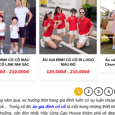
120,000đ
120,000đ
đến
đến
320,000đ
320,000đ
ĐÌNH CÓ CỔ MÀU
ÁO GIA ĐÌNH CÓ CỔ IN LOGO
Áo vá
Ổ LINE NHỊ SẮC
MÀU ĐỎ
Cherr
0
đ
210,000
đ
120,000
đ
210,000
đ
Khoảng
Khoảng
–
–
giá:
giá:
từ
từ
1
2
3
4
120,000đ
120,000đ
g năm qua, xu hướng thời trang gia đình luôn có sự luân chuyể
đến
đến
ổ bẻ… Trong số đó,
áo gia đình có cổ
là một trong những thiết k
210,000đ
210,000đ
huộng, săn đón nhất. Hãy cùng Gạo House khám phá vẻ đẹp