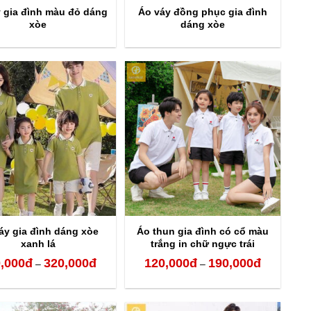
 gia đình màu đỏ dáng
Áo váy đồng phục gia đình
xòe
dáng xòe
áy gia đình dáng xòe
Áo thun gia đình có cổ màu
xanh lá
trắng in chữ ngực trái
,000
đ
320,000
đ
120,000
đ
190,000
đ
Khoảng
Khoảng
–
–
giá:
giá:
từ
từ