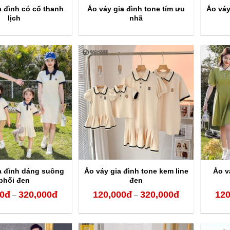
a đình có cổ thanh
Áo váy gia đình tone tím ưu
Áo váy
lịch
nhã
a đình dáng suông
Áo váy gia đình tone kem line
Áo v
phối đen
đen
0
đ
320,000
đ
120,000
đ
320,000
đ
120
Khoảng
Khoảng
–
–
giá:
giá:
từ
từ