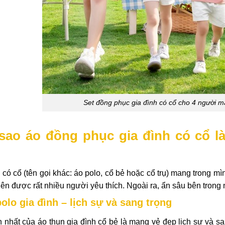
Set đồng phục gia đình có cổ cho 4 người 
 sao áo đồng phục gia đình có cổ 
 có cổ (tên gọi khác: áo polo, cổ bẻ hoặc cổ trụ) mang trong mìn
nên được rất nhiều người yêu thích. Ngoài ra, ẩn sâu bên trong
polo gia đình – lịch sự và sang trọng
n nhất của áo thun gia đình cổ bẻ là mang vẻ đẹp lịch sự và s