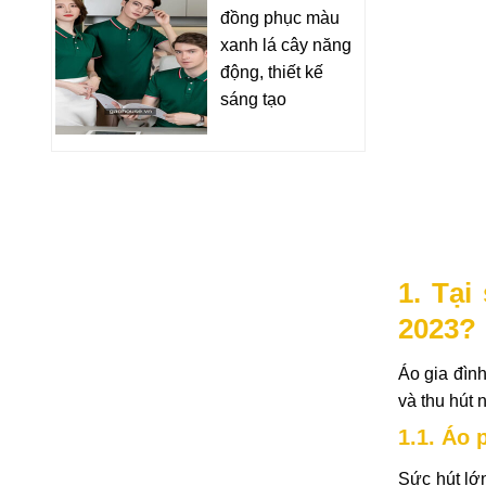
đồng phục màu
xanh lá cây năng
động, thiết kế
sáng tạo
1. Tại
2023?
Áo gia đình
và thu hút 
1.1. Áo 
Sức hút lớ