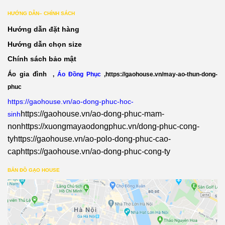
HƯỚNG DẪN– CHÍNH SÁCH
Hướng dẫn đặt hàng
Hướng dẫn chọn size
Chính sách bảo mật
Áo gia đình
,
Áo Đồng Phục
,
https://gaohouse.vn/may-ao-thun-dong-
phuc
https://gaohouse.vn/ao-dong-phuc-hoc-
https://gaohouse.vn/ao-dong-phuc-mam-
sinh
non
https://xuongmayaodongphuc.vn/dong-phuc-cong-
ty
https://gaohouse.vn/ao-polo-dong-phuc-cao-
cap
https://gaohouse.vn/ao-dong-phuc-cong-ty
BẢN ĐỒ GẠO HOUSE