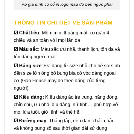
Áo gia đình có cổ in logo màu đỏ bên ngực phải
THÔNG TIN CHI TIẾT VỀ SẢN PHẨM
☑
Chất liệu:
Mềm mịn, thoáng mát, co giãn 4
chiều và an toàn với mọi làn da
☑ Màu sắc:
Màu sắc ưu nhã, thanh lịch, tôn da và
tôn dáng người mặc
☑
Bảng size:
Đa dạng từ size nhỏ cho bé sơ sinh
đến size lớn ông bố bụng bia có vóc dáng ngoại
cỡ (Gạo House may đo theo dáng của từng
người)
☑
Kiểu dáng:
Kiểu dáng áo trẻ trung, năng động,
chỉn chu, ưu nhã, dịu dàng, nữ tính… phù hợp với
mọi lứa tuổi, giới tính và thế hệ.
☑
Đường may:
Thẳng tắp, đều đặn, chắc chắn
và không bung sổ sau thời gian dài sử dụng