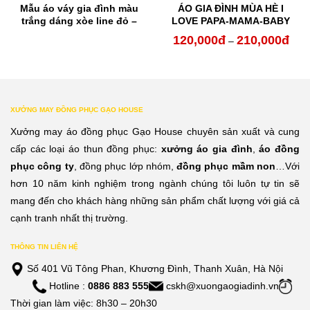
Mẫu áo váy gia đình màu
ÁO GIA ĐÌNH MÙA HÈ I
trắng dáng xòe line đỏ –
LOVE PAPA-MAMA-BABY
đen
120,000
đ
210,000
đ
oảng
Kho
–
:
giá:
từ
0,000đ
120,
XƯỞNG MAY ĐỒNG PHỤC GẠO HOUSE
n
đến
Xưởng may áo đồng phục Gạo House chuyên sản xuất và cung
0,000đ
210,
cấp các loại áo thun đồng phục:
xưởng áo gia đình
,
áo đồng
phục công ty
, đồng phục lớp nhóm,
đồng phục mầm non
…Với
hơn 10 năm kinh nghiệm trong ngành chúng tôi luôn tự tin sẽ
mang đến cho khách hàng những sản phẩm chất lượng với giá cả
cạnh tranh nhất thị trường.
THÔNG TIN LIÊN HỆ
Số 401 Vũ Tông Phan, Khương Đình, Thanh Xuân, Hà Nội
Hotline :
0886 883 555
cskh@xuongaogiadinh.vn
Thời gian làm việc: 8h30 – 20h30