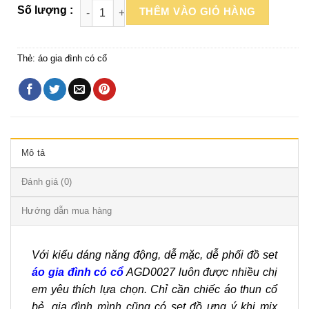
THÊM VÀO GIỎ HÀNG
Thẻ:
áo gia đình có cổ
Mô tả
Đánh giá (0)
Hướng dẫn mua hàng
Với kiểu dáng năng động, dễ mặc, dễ phối đồ set
áo gia đình có cổ
AGD0027
luôn được nhiều chị
em yêu thích lựa chọn. Chỉ cần chiếc áo thun cổ
bẻ, gia đình mình cũng có set đồ ưng ý khi mix