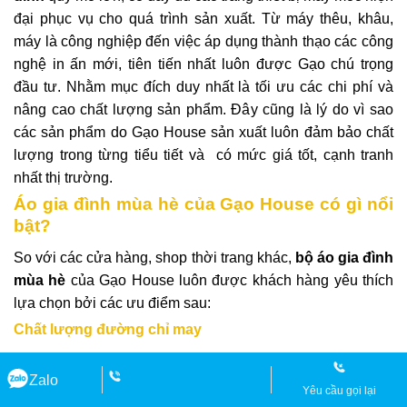
đại phục vụ cho quá trình sản xuất. Từ máy thêu, khâu,
máy là công nghiệp đến việc áp dụng thành thạo các công
nghệ in ấn mới, tiên tiến nhất luôn được Gạo chú trọng
đầu tư. Nhằm mục đích duy nhất là tối ưu các chi phí và
nâng cao chất lượng sản phẩm. Đây cũng là lý do vì sao
các sản phẩm do Gạo House sản xuất luôn đảm bảo chất
lượng trong từng tiểu tiết và có mức giá tốt, cạnh tranh
nhất thị trường.
Áo gia đình mùa hè của Gạo House có gì nổi
bật?
So với các cửa hàng, shop thời trang khác,
bộ
áo gia đình
mùa hè
của Gạo House luôn được khách hàng yêu thích
lựa chọn bởi các ưu điểm sau:
Chất lượng đường chỉ may
Với đội ngũ nhân viên trẻ, có nhiều năm kinh nghiệm Gạo
Zalo
House luôn mang đến cho gia đình bạn những set áo đồng
Yêu cầu gọi lại
phục chất lượng cao. Áo không chỉ lên phom dáng đứng