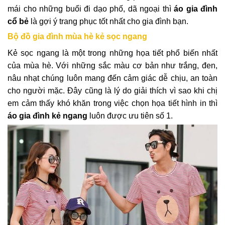
mái cho những buổi đi dạo phố, dã ngoại thì
áo gia đình
cổ bẻ
là gợi ý trang phục tốt nhất cho gia đình bạn.
Bộ đồ gia đình mùa hè kẻ sọc ngang
Kẻ sọc ngang là một trong những họa tiết phổ biến nhất
của mùa hè. Với những sắc màu cơ bản như trắng, đen,
nâu nhạt chúng luôn mang đến cảm giác dễ chịu, an toàn
cho người mặc. Đây cũng là lý do giải thích vì sao khi chị
em cảm thấy khó khăn trong việc chọn họa tiết hình in thì
áo gia đình kẻ ngang
luôn được ưu tiên số 1.