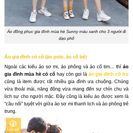
Áo đồng phục gia đình mùa hè Sunny màu xanh cho 3 người đi
dạo phố
Áo gia đình có cổ (áo polo, áo cổ bẻ)
Ngoài các kiểu
áo sơ mi, áo phông và áo cổ tim… thì
áo
gia đình mùa hè có cổ
hay còn gọi là
áo gia đình cổ trụ
cũng là item được rất nhiều gia đình ưa chuộng. Chúng
vừa thoải mái, năng động vừa mang đến sự chỉn chu và
lịch sự cho người mặc. Đây cũng là kiểu áo được xem là
“cầu nối” tuyệt vời giữa áo sơ mi thanh lịch và áo phông trẻ
trung.