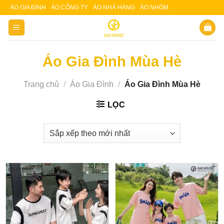
Skip
ÁO GIA ĐÌNH
ÁO CÔNG TY
ÁO NHÀ HÀNG
ÁO NHÓM
Slot 5000
Slot pulsa
to
content
Áo Gia Đình Mùa Hè
Trang chủ
/
Áo Gia Đình
/
Áo Gia Đình Mùa Hè
LỌC