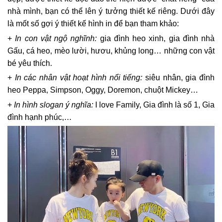
nhà mình, bạn có thể lên ý tưởng thiết kế riêng. Dưới đây
là mốt số gợi ý thiết kế hình in để bạn tham khảo:
+
In
con vật ngộ nghĩnh:
gia đình heo xinh, gia đình nhà
Gấu, cá heo, mèo lười, hươu, khủng long… những con vật
bé yêu thích.
+
In
các nhân vật hoạt hình nổi tiếng:
siêu nhân, gia đình
heo Peppa, Simpson, Oggy, Doremon, chuột Mickey…
+
In hình
slogan ý nghĩa:
I love Family, Gia đình là số 1, Gia
đình hạnh phúc,…