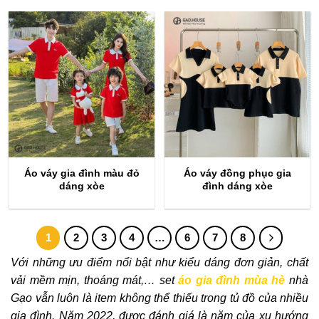
Áo váy gia đình màu đỏ
Áo váy đồng phục gia
dáng xòe
đình dáng xòe
1
2
3
4
…
6
7
8
Với những ưu điểm nổi bật như kiểu dáng đơn giản, chất
vải mềm mịn, thoáng mát,… set
áo gia đình mùa hè
nhà
Gạo vẫn luôn là item không thể thiếu trong tủ đồ của nhiều
gia đình. Năm 2022, được đánh giá là năm của xu hướng