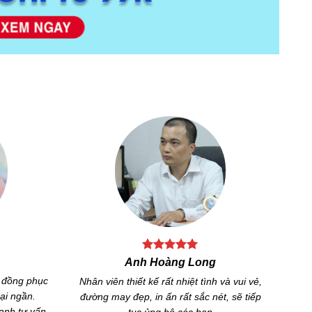
n
Chị Phương Hân
ân viên và
Tuy chúng tôi ở xa nhưng công ty vẫn hỗ trợ
 lượng dịch
thiết kế, may áo mẫu và chọn size rất