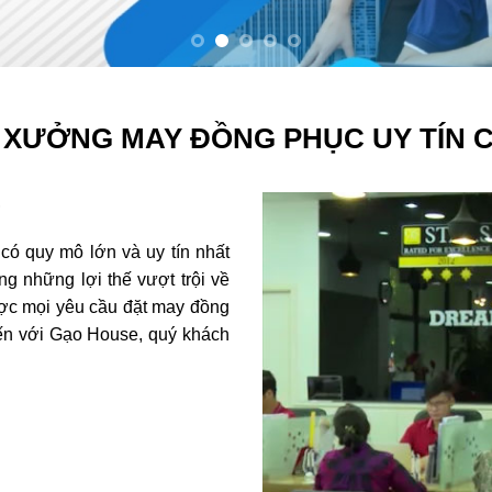
 XƯỞNG MAY ĐỒNG PHỤC UY TÍN 
?
ó quy mô lớn và uy tín nhất
g những lợi thế vượt trội về
ược mọi yêu cầu đặt may đồng
ến với Gạo House, quý khách