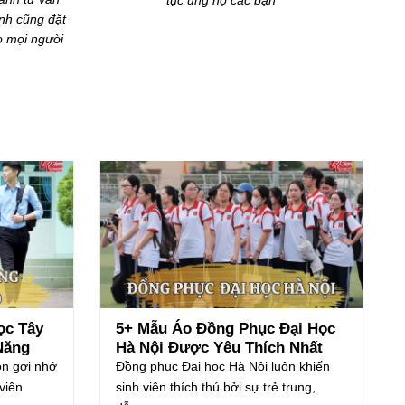
ũi thêu rất
nhanh, giao hàng rất đúng tiến độ. Tôi rất
thích sự hỗ trợ của các nhân viên.
ọc Tây
5+ Mẫu Áo Đồng Phục Đại Học
Năng
Hà Nội Được Yêu Thích Nhất
Năm Nay
ôn gợi nhớ
Đồng phục Đại học Hà Nội luôn khiến
viên
sinh viên thích thú bởi sự trẻ trung,
dễ......