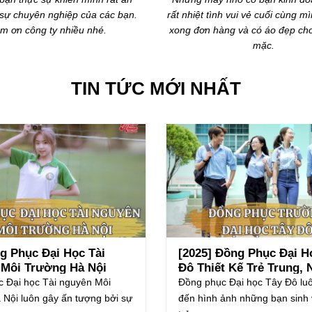
 kế rất đẹp và ấn tượng, phù hợp
vụ và sản phẩm áo thun rất tốt, 
ắc thương hiệu của công ty, tôi
bền, màu thêu đẹp…
cảm thấy rất hài lòng.
TIN TỨC MỚI NHẤT
g Phục Đại Học Tài
[2025] Đồng Phục Đại H
Môi Trường Hà Nội
Đô Thiết Kế Trẻ Trung, 
Đẹp
Động
 Đại học Tài nguyên Môi
Đồng phục Đại học Tây Đô lu
 Nội luôn gây ấn tượng bởi sự
đến hình ảnh những bạn sinh 
trẻ......