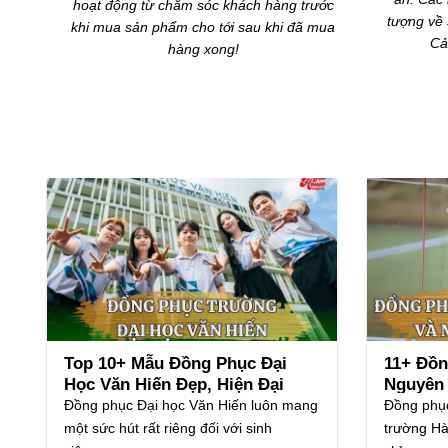
này thiết
cũng đáng iu nữa, sẽ giới thiệu cho anh chị
với màu s
em bạn bè để ủng hộ nhé.
Top 10+ Mẫu Đồng Phục Đại
11+ Đồn
Học Văn Hiến Đẹp, Hiện Đại
Nguyên 
2025
HUNRE 
Đồng phục Đại học Văn Hiến luôn mang
Đồng phục
một sức hút rất riêng đối với sinh
trường Hà
viên......
chỉn......