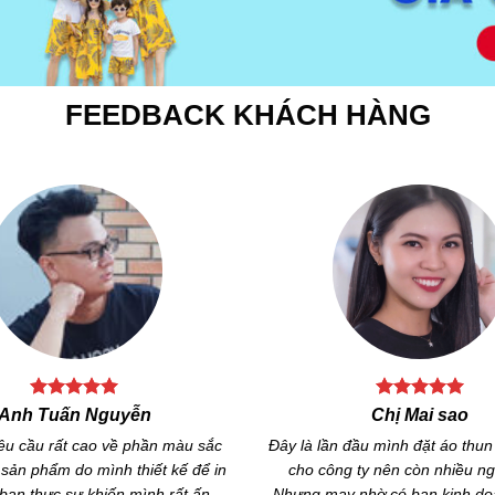
FEEDBACK KHÁCH HÀNG
Anh Lê Hoàng
Anh Thắng Nguyễ
t áo để tặng khách hàng và làm
Tôi đặt may đồng phục cho nh
 cho nhân viên của công ty. Bên
một số mẫu áo thun ở đây. Chất