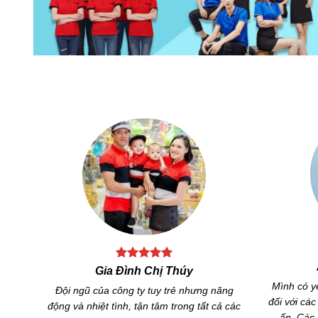
Gia Đình Chị Lê Thị Thùy Trang
à vui vẻ,
Tôi có đặ
Mình đã đặt áo đôi ở Xưởng áo gia đình, áo
, sẽ tiếp
đồng phục
khá đẹp, chất liệu vải mình ưng lắm, thiết kế