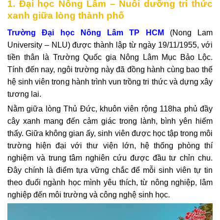
1. Đại học Nông Lâm – Nuôi dưỡng tri thức
xanh giữa lòng thành phố
Trường Đại học Nông Lâm TP HCM
(Nong Lam
University – NLU) được thành lập từ ngày 19/11/1955, với
tiền thân là Trường Quốc gia Nông Lâm Mục Bảo Lộc.
Tính đến nay, ngôi trường này đã đồng hành cùng bao thế
hệ sinh viên trong hành trình vun trồng tri thức và dựng xây
tương lai.
Nằm giữa lòng Thủ Đức, khuôn viên rộng 118ha phủ đầy
cây xanh mang đến cảm giác trong lành, bình yên hiếm
thấy. Giữa không gian ấy, sinh viên được học tập trong môi
trường hiện đại với thư viện lớn, hệ thống phòng thí
nghiệm và trung tâm nghiên cứu được đầu tư chỉn chu.
Đây chính là điểm tựa vững chắc để mỗi sinh viên tự tin
theo đuổi ngành học mình yêu thích, từ nông nghiệp, lâm
nghiệp đến môi trường và công nghệ sinh học.