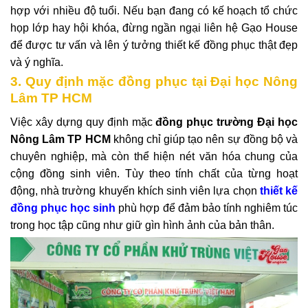
hợp với nhiều độ tuổi. Nếu bạn đang có kế hoạch tổ chức
họp lớp hay hội khóa, đừng ngần ngại liên hệ Gạo House
để được tư vấn và lên ý tưởng thiết kế đồng phục thật đẹp
và ý nghĩa.
3. Quy định mặc đồng phục tại Đại học Nông
Lâm TP HCM
Việc xây dựng quy định mặc
đồng phục trường Đại học
Nông Lâm TP HCM
không chỉ giúp tạo nên sự đồng bộ và
chuyên nghiệp, mà còn thể hiện nét văn hóa chung của
cộng đồng sinh viên. Tùy theo tính chất của từng hoạt
động, nhà trường khuyến khích sinh viên lựa chọn
thiết kế
đồng phục học sinh
phù hợp để đảm bảo tính nghiêm túc
trong học tập cũng như giữ gìn hình ảnh của bản thân.