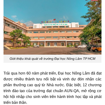
Giới thiệu khái quát về trường Đại học Nông Lâm TP HCM
Trải qua hơn 60 năm phát triển, Đại học Nông Lâm đã đạt
được nhiều thành tựu nổi bật và vinh dự đón nhận các
phần thưởng cao quý từ Nhà nước. Đặc biệt, 12 chương
trình đào tạo của trường đạt chuẩn AUN-QA, mở rộng cơ
hội hội nhập cho sinh viên trên hành trình học tập và phát
triển bản thân.