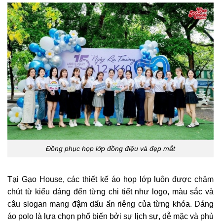
Đồng phục họp lớp đồng điệu và đẹp mắt
Tại Gạo House, các thiết kế áo họp lớp luôn được chăm
chút từ kiểu dáng đến từng chi tiết như logo, màu sắc và
câu slogan mang đậm dấu ấn riêng của từng khóa. Dáng
áo polo là lựa chọn phổ biến bởi sự lịch sự, dễ mặc và phù