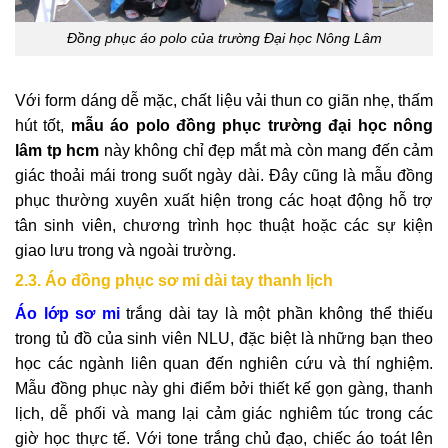
Đồng phục áo polo của trường Đại học Nông Lâm
Với form dáng dễ mặc, chất liệu vải thun co giãn nhẹ, thấm
hút tốt,
mẫu áo polo đồng phục trường đại học nông
lâm tp hcm
này không chỉ đẹp mắt mà còn mang đến cảm
giác thoải mái trong suốt ngày dài. Đây cũng là mẫu đồng
phục thường xuyên xuất hiện trong các hoạt động hỗ trợ
tân sinh viên, chương trình học thuật hoặc các sự kiện
giao lưu trong và ngoài trường.
2.3. Áo đồng phục sơ mi dài tay thanh lịch
Áo lớp sơ mi
trắng dài tay là một phần không thể thiếu
trong tủ đồ của sinh viên NLU, đặc biệt là những bạn theo
học các ngành liên quan đến nghiên cứu và thí nghiệm.
Mẫu đồng phục này ghi điểm bởi thiết kế gọn gàng, thanh
lịch, dễ phối và mang lại cảm giác nghiêm túc trong các
giờ học thực tế. Với tone trắng chủ đạo, chiếc áo toát lên