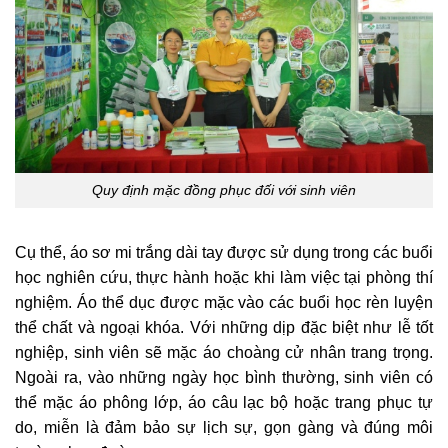
Quy định mặc đồng phục đối với sinh viên
Cụ thể, áo sơ mi trắng dài tay được sử dụng trong các buổi
học nghiên cứu, thực hành hoặc khi làm việc tại phòng thí
nghiệm. Áo thể dục được mặc vào các buổi học rèn luyện
thể chất và ngoại khóa. Với những dịp đặc biệt như lễ tốt
nghiệp, sinh viên sẽ mặc áo choàng cử nhân trang trọng.
Ngoài ra, vào những ngày học bình thường, sinh viên có
thể mặc áo phông lớp, áo câu lạc bộ hoặc trang phục tự
do, miễn là đảm bảo sự lịch sự, gọn gàng và đúng môi