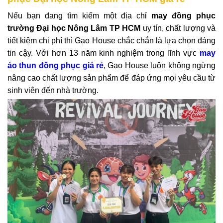
Nếu bạn đang tìm kiếm một địa chỉ
may đồng phục
trường Đại học Nông Lâm TP HCM
uy tín, chất lượng và
tiết kiệm chi phí thì Gạo House chắc chắn là lựa chọn đáng
tin cậy. Với hơn 13 năm kinh nghiệm trong lĩnh vực
may
áo thun đồng phục giá rẻ
, Gạo House luôn không ngừng
nâng cao chất lượng sản phẩm để đáp ứng mọi yêu cầu từ
sinh viên đến nhà trường.