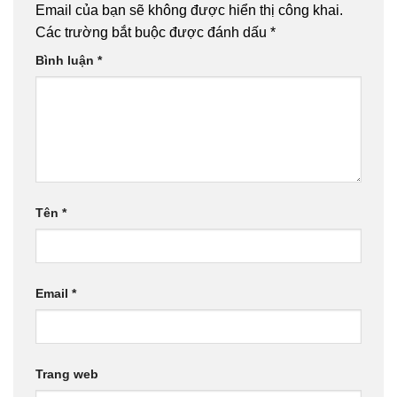
Email của bạn sẽ không được hiển thị công khai.
Các trường bắt buộc được đánh dấu
*
Bình luận
*
Tên
*
Email
*
Trang web