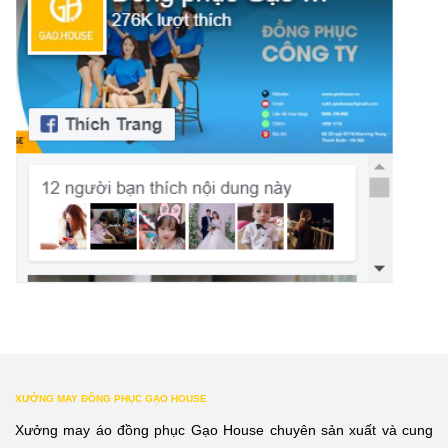
XƯỞNG MAY ĐỒNG PHỤC GẠO HOUSE
Xưởng may áo đồng phục Gạo House chuyên sản xuất và cung