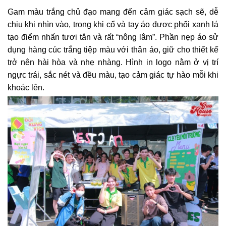
Gam màu trắng chủ đạo mang đến cảm giác sạch sẽ, dễ
chịu khi nhìn vào, trong khi cổ và tay áo được phối xanh lá
tạo điểm nhấn tươi tắn và rất “nông lâm”. Phần nẹp áo sử
dụng hàng cúc trắng tiệp màu với thân áo, giữ cho thiết kế
trở nên hài hòa và nhẹ nhàng. Hình in logo nằm ở vị trí
ngực trái, sắc nét và đều màu, tạo cảm giác tự hào mỗi khi
khoác lên.