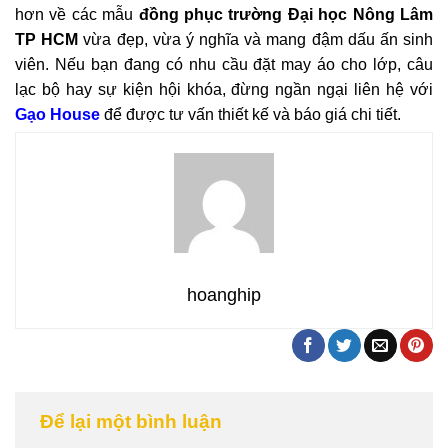
hơn về các mẫu
đồng phục trường Đại học Nông Lâm
TP HCM
vừa đẹp, vừa ý nghĩa và mang đậm dấu ấn sinh
viên. Nếu bạn đang có nhu cầu đặt may áo cho lớp, câu
lạc bộ hay sự kiện hội khóa, đừng ngần ngại liên hệ với
Gạo House
để được tư vấn thiết kế và báo giá chi tiết.
hoanghip
Để lại một bình luận