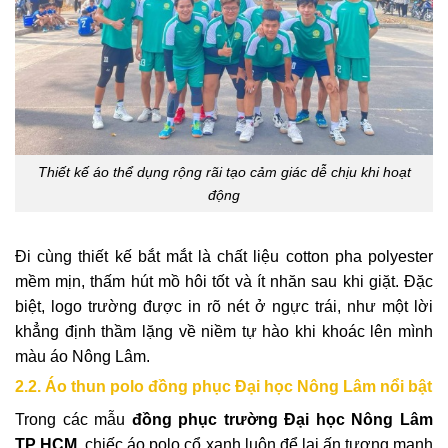
Thiết kế áo thể dụng rộng rãi tạo cảm giác dễ chịu khi hoạt
động
Đi cùng thiết kế bắt mắt là chất liệu cotton pha polyester
mềm mịn, thấm hút mồ hôi tốt và ít nhăn sau khi giặt. Đặc
biệt, logo trường được in rõ nét ở ngực trái, như một lời
khẳng định thầm lặng về niềm tự hào khi khoác lên mình
màu áo Nông Lâm.
2.2. Áo thun polo đồng phục Đại học Nông Lâm nổi bật
Trong các mẫu
đồng phục trường Đại học Nông Lâm
TP HCM
, chiếc áo polo cổ xanh luôn để lại ấn tượng mạnh