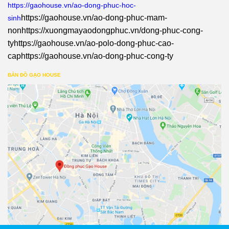
https://gaohouse.vn/ao-dong-phuc-hoc-
https://gaohouse.vn/ao-dong-phuc-mam-
sinh
non
https://xuongmayaodongphuc.vn/dong-phuc-cong-
ty
https://gaohouse.vn/ao-polo-dong-phuc-cao-
cap
https://gaohouse.vn/ao-dong-phuc-cong-ty
BẢN ĐỒ GẠO HOUSE