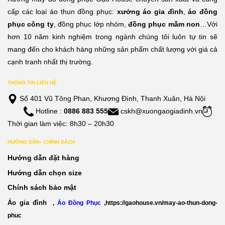
cấp các loại áo thun đồng phục:
xưởng áo gia đình
,
áo đồng
phục công ty
, đồng phục lớp nhóm,
đồng phục mầm non
…Với
hơn 10 năm kinh nghiệm trong ngành chúng tôi luôn tự tin sẽ
mang đến cho khách hàng những sản phẩm chất lượng với giá cả
cạnh tranh nhất thị trường.
THÔNG TIN LIÊN HỆ
Số 401 Vũ Tông Phan, Khương Đình, Thanh Xuân, Hà Nội
Hotline :
0886 883 555
cskh@xuongaogiadinh.vn
Thời gian làm việc: 8h30 – 20h30
HƯỚNG DẪN– CHÍNH SÁCH
Hướng dẫn đặt hàng
Hướng dẫn chọn size
Chính sách bảo mật
Áo gia đình
,
Áo Đồng Phục
,
https://gaohouse.vn/may-ao-thun-dong-
phuc