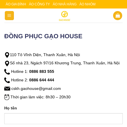
Skip
ÁO GIA ĐÌNH
ÁO CÔNG TY
ÁO NHÀ HÀNG
ÁO NHÓM
Slot 5000
Slot pulsa
to
content
ĐỒNG PHỤC GẠO HOUSE
110 Tô Vĩnh Diện, Thanh Xuân, Hà Nội
Số nhà 23, Ngách 97/16 Khương Trung, Thanh Xuân, Hà Nội
Hotline 1:
0886 883 555
Hotline 2:
0886 644 444
cskh.gaohouse@gmail.com
Thời gian làm việc: 8h30 – 20h30
Họ tên