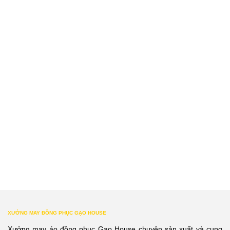
XƯỞNG MAY ĐỒNG PHỤC GẠO HOUSE
Xưởng may áo đồng phục Gạo House chuyên sản xuất và cung