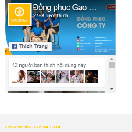
XƯỞNG MAY ĐỒNG PHỤC GẠO HOUSE