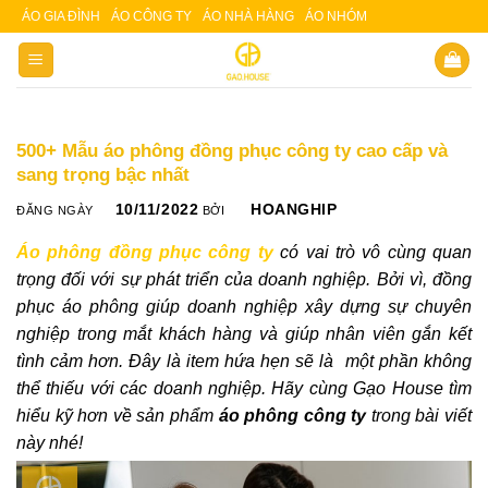
Skip
ÁO GIA ĐÌNH
ÁO CÔNG TY
ÁO NHÀ HÀNG
ÁO NHÓM
Slot 5000
Slot pulsa
to
content
500+ Mẫu áo phông đồng phục công ty cao cấp và
sang trọng bậc nhất
10/11/2022
HOANGHIP
ĐĂNG NGÀY
BỞI
Áo phông đồng phục công ty
có vai trò vô cùng quan
trọng đối với sự phát triển của doanh nghiệp. Bởi vì, đồng
phục áo phông giúp doanh nghiệp xây dựng sự chuyên
nghiệp trong mắt khách hàng và giúp nhân viên gắn kết
tình cảm hơn. Đây là item hứa hẹn sẽ là một phần không
thể thiếu với các doanh nghiệp. Hãy cùng Gạo House tìm
hiểu kỹ hơn về sản phẩm
áo phông công ty
trong bài viết
này nhé!