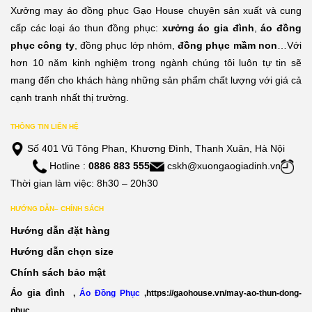
Xưởng may áo đồng phục Gạo House chuyên sản xuất và cung
cấp các loại áo thun đồng phục:
xưởng áo gia đình
,
áo đồng
phục công ty
, đồng phục lớp nhóm,
đồng phục mầm non
…Với
hơn 10 năm kinh nghiệm trong ngành chúng tôi luôn tự tin sẽ
mang đến cho khách hàng những sản phẩm chất lượng với giá cả
cạnh tranh nhất thị trường.
THÔNG TIN LIÊN HỆ
Số 401 Vũ Tông Phan, Khương Đình, Thanh Xuân, Hà Nội
Hotline :
0886 883 555
cskh@xuongaogiadinh.vn
Thời gian làm việc: 8h30 – 20h30
HƯỚNG DẪN– CHÍNH SÁCH
Hướng dẫn đặt hàng
Hướng dẫn chọn size
Chính sách bảo mật
Áo gia đình
,
Áo Đồng Phục
,
https://gaohouse.vn/may-ao-thun-dong-
phuc