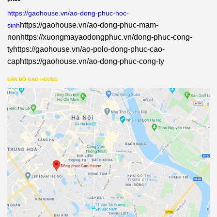
https://gaohouse.vn/ao-dong-phuc-hoc-
https://gaohouse.vn/ao-dong-phuc-mam-
sinh
non
https://xuongmayaodongphuc.vn/dong-phuc-cong-
ty
https://gaohouse.vn/ao-polo-dong-phuc-cao-
cap
https://gaohouse.vn/ao-dong-phuc-cong-ty
BẢN ĐỒ GẠO HOUSE