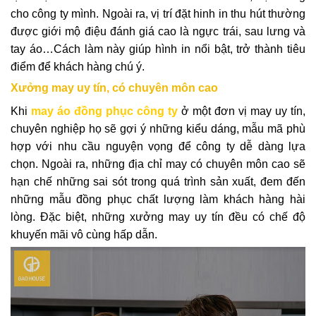
cho công ty mình. Ngoài ra, vị trí đặt hinh in thu hút thường
được giới mộ điệu đánh giá cao là ngực trái, sau lưng và
tay áo…Cách làm này giúp hình in nổi bật, trở thành tiêu
điểm để khách hàng chú ý.
Xưởng may uy tín, có chuyên môn cao
Khi
may áo đồng phục công ty
ở một đơn vị may uy tín,
chuyên nghiệp họ sẽ gợi ý những kiểu dáng, mẫu mã phù
hợp với nhu cầu nguyện vọng để công ty dễ dàng lựa
chọn. Ngoài ra, những địa chỉ may có chuyên môn cao sẽ
hạn chế những sai sót trong quá trình sản xuất, đem đến
những mẫu đồng phục chất lượng làm khách hàng hài
lòng. Đặc biệt, những xưởng may uy tín đều có chế độ
khuyến mãi vô cùng hấp dẫn.