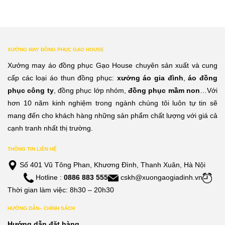
XƯỞNG MAY ĐỒNG PHỤC GẠO HOUSE
Xưởng may áo đồng phục Gạo House chuyên sản xuất và cung
cấp các loại áo thun đồng phục:
xưởng áo gia đình
,
áo đồng
phục công ty
, đồng phục lớp nhóm,
đồng phục mầm non
…Với
hơn 10 năm kinh nghiệm trong ngành chúng tôi luôn tự tin sẽ
mang đến cho khách hàng những sản phẩm chất lượng với giá cả
cạnh tranh nhất thị trường.
THÔNG TIN LIÊN HỆ
Số 401 Vũ Tông Phan, Khương Đình, Thanh Xuân, Hà Nội
Hotline :
0886 883 555
cskh@xuongaogiadinh.vn
Thời gian làm việc: 8h30 – 20h30
HƯỚNG DẪN– CHÍNH SÁCH
Hướng dẫn đặt hàng