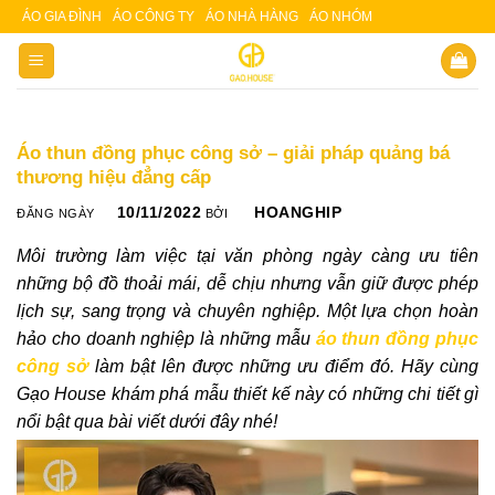
Skip
ÁO GIA ĐÌNH
ÁO CÔNG TY
ÁO NHÀ HÀNG
ÁO NHÓM
Slot 5000
Slot pulsa
to
content
Áo thun đồng phục công sở – giải pháp quảng bá
thương hiệu đẳng cấp
10/11/2022
HOANGHIP
ĐĂNG NGÀY
BỞI
Môi trường làm việc tại văn phòng ngày càng ưu tiên
những bộ đồ thoải mái, dễ chịu nhưng vẫn giữ được phép
lịch sự, sang trọng và chuyên nghiệp. Một lựa chọn hoàn
hảo cho doanh nghiệp là những mẫu
áo thun đồng phục
công sở
làm bật lên được những ưu điểm đó. Hãy cùng
Gạo House khám phá mẫu thiết kế này có những chi tiết gì
nổi bật qua bài viết dưới đây nhé!