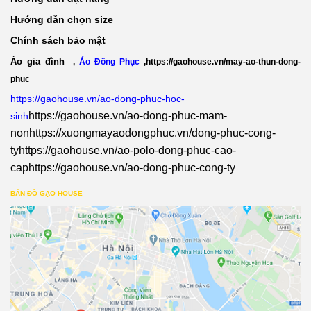
Hướng dẫn chọn size
Chính sách bảo mật
Áo gia đình
,
Áo Đồng Phục
,
https://gaohouse.vn/may-ao-thun-dong-
phuc
https://gaohouse.vn/ao-dong-phuc-hoc-
https://gaohouse.vn/ao-dong-phuc-mam-
sinh
non
https://xuongmayaodongphuc.vn/dong-phuc-cong-
ty
https://gaohouse.vn/ao-polo-dong-phuc-cao-
cap
https://gaohouse.vn/ao-dong-phuc-cong-ty
BẢN ĐỒ GẠO HOUSE