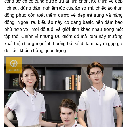
công sở có cổ cũng được ưu ái lựa chọn. Kế thừa vẻ đẹp
lịch sự, đứng đắn, nghiêm túc của áo sơ mi, chiếc áo thun
đồng phục còn toát thêm được vẻ đẹp trẻ trung và năng
động. Ngoài ra, kiểu áo này có dáng basic nên đảm bảo
phù hợp với mọi độ tuổi và giới tính khác nhau trong một
tập thể. Chính vì những ưu điểm đó mà item này thường
xuất hiện trong mọi tình huống bất kể đi làm hay đi gặp gỡ
đối tác, khách hàng quan trọng.