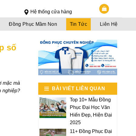
Slot 5000
Slot pulsa
Hệ thống cửa hàng
Đồng Phục Mầm Non
Tin Tức
Liên Hệ
p số
ời mặc mà
BÀI VIẾT LIÊN QUAN
h nghiệp?
Top 10+ Mẫu Đồng
Phục Đại Học Văn
Hiến Đẹp, Hiện Đại
2025
11+ Đồng Phục Đại