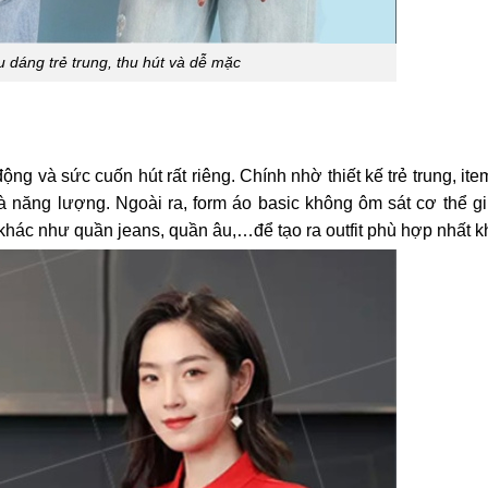
u dáng trẻ trung, thu hút và dễ mặc
 và sức cuốn hút rất riêng. Chính nhờ thiết kế trẻ trung, ite
và năng lượng. Ngoài ra, form áo basic không ôm sát cơ thể g
khác như quần jeans, quần âu,…để tạo ra outfit phù hợp nhất kh