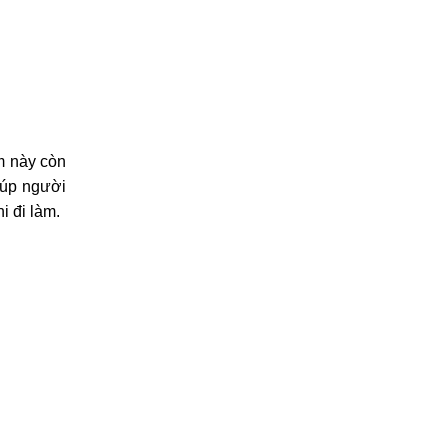
m này còn
iúp người
i đi làm.