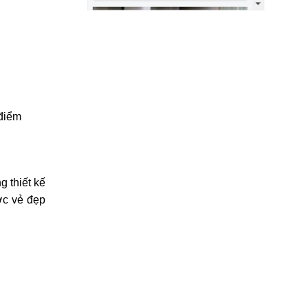
 điểm
 thiết kế
ợc vẻ đẹp