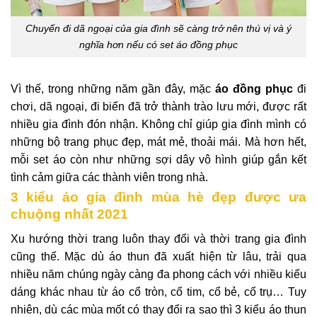
Chuyến đi dã ngoại của gia đình sẽ càng trở nên thú vị và ý
nghĩa hơn nếu có set áo đồng phục
Vì thế, trong những năm gần đây, mặc
áo đồng phục
đi
chơi, dã ngoại, đi biển đã trở thành trào lưu mới, được rất
nhiều gia đình đón nhận. Không chỉ giúp gia đình mình có
những bộ trang phục đẹp, mát mẻ, thoải mái. Mà hơn hết,
mỗi set áo còn như những sợi dây vô hình giúp gắn kết
tình cảm giữa các thành viên trong nhà.
3 kiểu áo gia đình mùa hè đẹp được ưa
chuộng nhất 2021
Xu hướng thời trang luôn thay đổi và thời trang gia đình
cũng thế. Mặc dù áo thun đã xuất hiện từ lâu, trải qua
nhiều năm chúng ngày càng đa phong cách với nhiều kiểu
dáng khác nhau từ áo cổ tròn, cổ tim, cổ bẻ, cổ trụ… Tuy
nhiên, dù các mùa mốt có thay đổi ra sao thì 3 kiểu áo thun