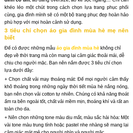
khéo léo một chút trong cách chọn lựa trang phục phối
cùng, gia đình mình sẽ có một bộ trang phục đẹp hoàn hảo
phù hợp với mọi hoàn cảnh sử dụng.
3 tiêu chí chọn áo gia đình mùa hè mẹ nên
biết
Để có được những mẫu
áo gia đình mùa hè
không chỉ
đẹp về thời trang mà còn mang lại cảm giác thoải mái, dễ
chịu cho người mặc. Bạn nên nắm được 3 tiêu chí chọn
lựa dưới đây:
+ Chọn chất vải may thoáng mát: Để mọi người cảm thấy
khô thoáng trong những ngày thời tiết mùa hè nắng nóng,
bạn nên chọn vải cotton tự nhiên. Chúng có khả năng thoát
ẩm ra bên ngoài tốt, chất vải mềm mịn, thoáng khí và rất an
toàn cho da.
+ Nên chọn những tone màu dịu mắt, màu sắc hài hòa: Một
vài tone màu trung tính hoặc pastel nhẹ nhàng sẽ mang lại
cảm giác mát mẻ cho người nhìn và người mặc.