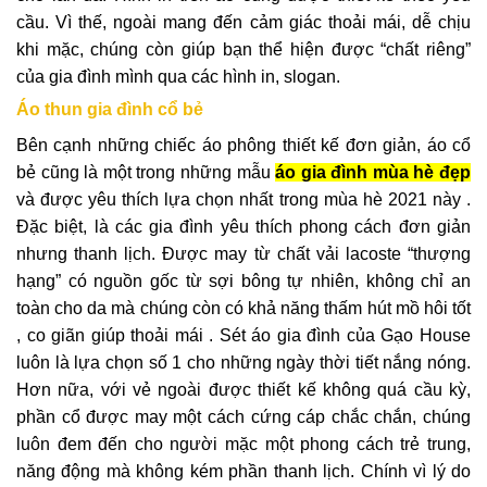
cầu. Vì thế, ngoài mang đến cảm giác thoải mái, dễ chịu
khi mặc, chúng còn giúp bạn thể hiện được “chất riêng”
của gia đình mình qua các hình in, slogan.
Áo thun gia đình cổ bẻ
Bên cạnh những chiếc áo phông thiết kế đơn giản, áo cổ
bẻ cũng là một trong những mẫu
áo gia đình mùa hè đẹp
và được yêu thích lựa chọn nhất trong mùa hè 2021 này .
Đặc biệt, là các gia đình yêu thích phong cách đơn giản
nhưng thanh lịch. Được may từ chất vải lacoste “thượng
hạng” có nguồn gốc từ sợi bông tự nhiên, không chỉ an
toàn cho da mà chúng còn có khả năng thấm hút mồ hôi tốt
, co giãn giúp thoải mái . Sét áo gia đình của Gạo House
luôn là lựa chọn số 1 cho những ngày thời tiết nắng nóng.
Hơn nữa, với vẻ ngoài được thiết kế không quá cầu kỳ,
phần cổ được may một cách cứng cáp chắc chắn, chúng
luôn đem đến cho người mặc một phong cách trẻ trung,
năng động mà không kém phần thanh lịch. Chính vì lý do