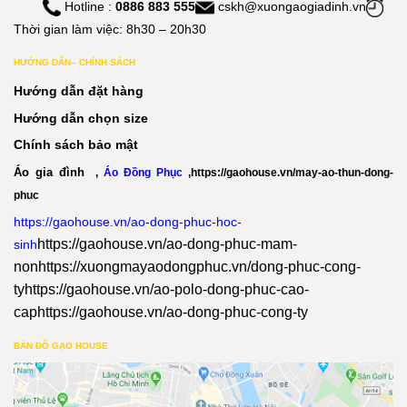
Hotline :
0886 883 555
cskh@xuongaogiadinh.vn
Thời gian làm việc: 8h30 – 20h30
HƯỚNG DẪN– CHÍNH SÁCH
Hướng dẫn đặt hàng
Hướng dẫn chọn size
Chính sách bảo mật
Áo gia đình
,
Áo Đồng Phục
,
https://gaohouse.vn/may-ao-thun-dong-
phuc
https://gaohouse.vn/ao-dong-phuc-hoc-
https://gaohouse.vn/ao-dong-phuc-mam-
sinh
non
https://xuongmayaodongphuc.vn/dong-phuc-cong-
ty
https://gaohouse.vn/ao-polo-dong-phuc-cao-
cap
https://gaohouse.vn/ao-dong-phuc-cong-ty
BẢN ĐỒ GẠO HOUSE