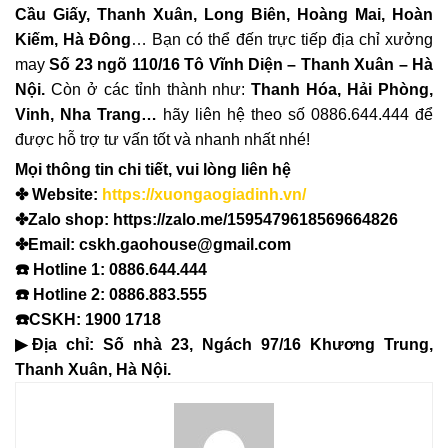
Cầu Giấy, Thanh Xuân, Long Biên, Hoàng Mai, Hoàn
Kiếm, Hà Đông
… Bạn có thể đến trực tiếp địa chỉ xưởng
may
Số 23 ngõ 110/16 Tô Vĩnh Diện – Thanh Xuân – Hà
Nội.
Còn ở các tỉnh thành như:
Thanh Hóa, Hải Phòng,
Vinh, Nha Trang…
hãy liên hệ theo số 0886.644.444 để
được hỗ trợ tư vấn tốt và nhanh nhất nhé!
Mọi thông tin chi tiết, vui lòng liên hệ
✤ Website:
https://xuongaogiadinh.vn/
✤Zalo shop: https://zalo.me/1595479618569664826
✤Email: cskh.gaohouse@gmail.com
☎️ Hotline 1: 0886.644.444
☎️ Hotline 2: 0886.883.555
☎️CSKH: 1900 1718
▶Địa chỉ: Số nhà 23, Ngách 97/16 Khương Trung,
Thanh Xuân, Hà Nội.