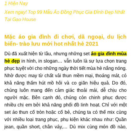
1 Hiện Nay
Xem ngay! Top 99 Mẫu Áo Đồng Phục Gia Đình Đẹp Nhất
Tại Gạo House
Mặc áo gia đình đi chơi, dã ngoại, du lịch
biển- trào lưu mới hot nhất hè 2021
Dù đã xuất hiện từ lâu, nhưng những set
áo gia đình mùa
hè đẹp
in hình, in slogan… vẫn luôn là sự lựa chọn trang
phục tuyệt vời cho những ngày thời tiết mùa hè nắng nóng.
Nhờ được may từ chất vải thun mềm mại, thoáng mát, có
khả năng thấm hút mồ hôi và co giãn hiệu quả. Do đó,
chúng luôn mang đến cảm giác thoải mái, dễ chịu cho
người mặc. Bên cạnh đó, chúng còn chinh phục được
nhiều chị em bởi khả năng phối đồ linh hoạt. Chỉ với một
set áo thun cổ tròn hoặc cổ bẻ, chúng ta có thể mix cùng
với nhiều loại trang phục, phụ kiện khác nhau như: Quần
jean, quần short, chân váy,… Dù mix cùng món đồ nào,