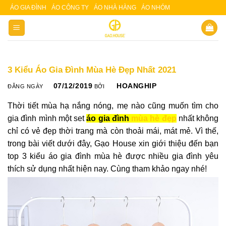
Skip
ÁO GIA ĐÌNH
ÁO CÔNG TY
ÁO NHÀ HÀNG
ÁO NHÓM
Slot 5000
Slot pulsa
to
content
3 Kiểu Áo Gia Đình Mùa Hè Đẹp Nhất 2021
07/12/2019
HOANGHIP
ĐĂNG NGÀY
BỞI
Thời tiết mùa hạ nắng nóng, mẹ nào cũng muốn tìm cho
gia đình mình một set
áo gia đình
mùa hè đẹp
nhất không
chỉ có vẻ đẹp thời trang mà còn thoải mái, mát mẻ. Vì thế,
trong bài viết dưới đây, Gạo House xin giới thiệu đến bạn
top 3 kiểu áo gia đình mùa hè được nhiều gia đình yêu
thích sử dụng nhất hiện nay. Cùng tham khảo ngay nhé!