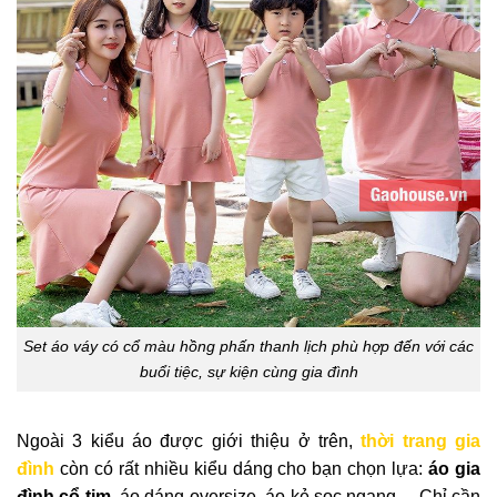
Set áo váy có cổ màu hồng phấn thanh lịch phù hợp đến với các
buổi tiệc, sự kiện cùng gia đình
Ngoài 3 kiểu áo được giới thiệu ở trên,
thời trang gia
đình
còn có rất nhiều kiểu dáng cho bạn chọn lựa:
áo gia
đình cổ tim
, áo dáng oversize, áo kẻ sọc ngang… Chỉ cần