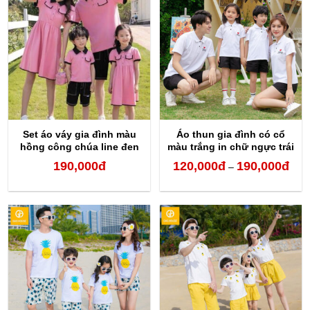
120,000đ
120,
đến
đến
210,000đ
210,
Set áo váy gia đình màu
Áo thun gia đình có cổ
hồng công chúa line đen
màu trắng in chữ ngực trái
190,000
đ
120,000
đ
190,000
đ
Kho
–
giá:
từ
120,
đến
190,