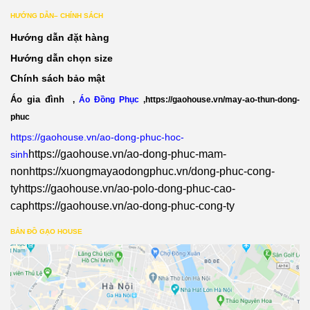
HƯỚNG DẪN– CHÍNH SÁCH
Hướng dẫn đặt hàng
Hướng dẫn chọn size
Chính sách bảo mật
Áo gia đình
,
Áo Đồng Phục
,
https://gaohouse.vn/may-ao-thun-dong-
phuc
https://gaohouse.vn/ao-dong-phuc-hoc-
https://gaohouse.vn/ao-dong-phuc-mam-
sinh
non
https://xuongmayaodongphuc.vn/dong-phuc-cong-
ty
https://gaohouse.vn/ao-polo-dong-phuc-cao-
cap
https://gaohouse.vn/ao-dong-phuc-cong-ty
BẢN ĐỒ GẠO HOUSE