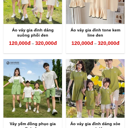
Áo váy gia đình dáng
Áo váy gia đình tone kem
suông phối đen
line đen
120,000
đ
320,000
đ
120,000
đ
320,000
đ
Khoảng
Kho
–
–
giá:
giá:
từ
từ
120,000đ
120,
đến
đến
320,000đ
320,
Váy yếm đồng phục gia
Áo váy gia đình dáng xòe