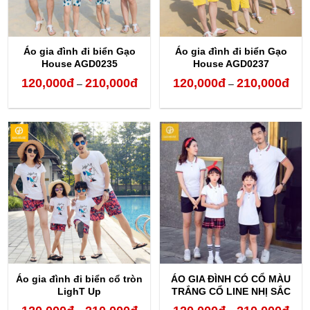
Áo gia đình đi biển Gạo
Áo gia đình đi biển Gạo
House AGD0235
House AGD0237
120,000
đ
210,000
đ
120,000
đ
210,000
đ
Khoảng
Kho
–
–
giá:
giá:
từ
từ
120,000đ
120,
đến
đến
210,000đ
210,
Áo gia đình đi biển cổ tròn
ÁO GIA ĐÌNH CÓ CỔ MÀU
LighT Up
TRẮNG CỔ LINE NHỊ SẮC
Khoảng
Kho