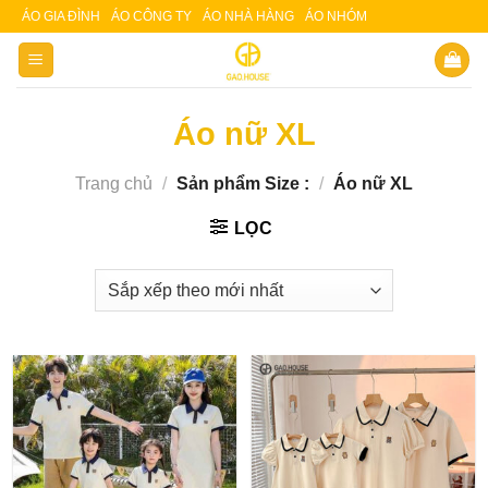
Skip
ÁO GIA ĐÌNH
ÁO CÔNG TY
ÁO NHÀ HÀNG
ÁO NHÓM
Slot 5000
Slot pulsa
to
content
Áo nữ XL
Trang chủ
/
Sản phẩm Size :
/
Áo nữ XL
LỌC