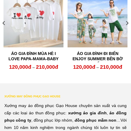
ÁO GIA ĐÌNH MÙA HÈ I
ÁO GIA ĐÌNH ĐI BIỂN
LOVE PAPA-MAMA-BABY
ENJOY SUMMER BÊN BỜ
BIỂN
120,000
đ
210,000
đ
120,000
đ
210,000
đ
oảng
Khoảng
Kho
–
–
:
giá:
giá:
từ
từ
0,000đ
120,000đ
120,
XƯỞNG MAY ĐỒNG PHỤC GẠO HOUSE
n
đến
đến
Xưởng may áo đồng phục Gạo House chuyên sản xuất và cung
0,000đ
210,000đ
210,
cấp các loại áo thun đồng phục:
xưởng áo gia đình
,
áo đồng
phục công ty
, đồng phục lớp nhóm,
đồng phục mầm non
…Với
hơn 10 năm kinh nghiệm trong ngành chúng tôi luôn tự tin sẽ