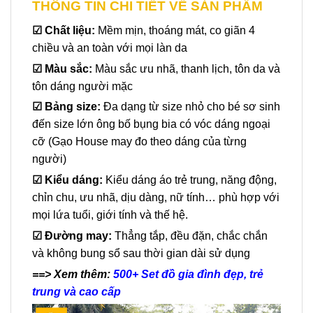
THÔNG TIN CHI TIẾT VỀ SẢN PHẨM
☑
Chất liệu:
Mềm mịn, thoáng mát, co giãn 4
chiều và an toàn với mọi làn da
☑ Màu sắc:
Màu sắc ưu nhã, thanh lịch, tôn da và
tôn dáng người mặc
☑
Bảng size:
Đa dạng từ size nhỏ cho bé sơ sinh
đến size lớn ông bố bụng bia có vóc dáng ngoại
cỡ (Gạo House may đo theo dáng của từng
người)
☑
Kiểu dáng:
Kiểu dáng áo trẻ trung, năng động,
chỉn chu, ưu nhã, dịu dàng, nữ tính… phù hợp với
mọi lứa tuổi, giới tính và thế hệ.
☑
Đường may:
Thẳng tắp, đều đặn, chắc chắn
và không bung sổ sau thời gian dài sử dụng
==> Xem thêm:
500+ Set đồ gia đình đẹp, trẻ
trung và cao cấp