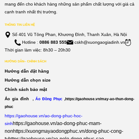
mang đến cho khách hàng những sản phẩm chất lượng với giá cả
cạnh tranh nhất thị trường.
THÔNG TIN LIÊN HỆ
Số 401 Vũ Tông Phan, Khương Đình, Thanh Xuân, Hà Nội
Hotline :
0886 883 555
cskh@xuongaogiadinh.vn
Thời gian làm việc: 8h30 – 20h30
HƯỚNG DẪN– CHÍNH SÁCH
Hướng dẫn đặt hàng
Hướng dẫn chọn size
Chính sách bảo mật
Áo gia đình
,
Áo Đồng Phục
,
https://gaohouse.vn/may-ao-thun-dong-
phuc
https://gaohouse.vn/ao-dong-phuc-hoc-
https://gaohouse.vn/ao-dong-phuc-mam-
sinh
non
https://xuongmayaodongphuc.vn/dong-phuc-cong-
ty
https://gaohouse.vn/ao-polo-dong-phuc-cao-