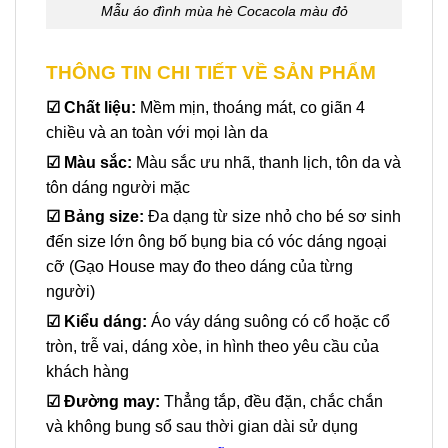
Mẫu áo đình mùa hè Cocacola màu đỏ
THÔNG TIN CHI TIẾT VỀ SẢN PHẨM
☑
Chất liệu:
Mềm mịn, thoáng mát, co giãn 4
chiều và an toàn với mọi làn da
☑ Màu sắc:
Màu sắc ưu nhã, thanh lịch, tôn da và
tôn dáng người mặc
☑
Bảng size:
Đa dạng từ size nhỏ cho bé sơ sinh
đến size lớn ông bố bụng bia có vóc dáng ngoại
cỡ (Gạo House may đo theo dáng của từng
người)
☑
Kiểu dáng:
Áo váy dáng suông có cổ hoặc cổ
tròn, trễ vai, dáng xòe, in hình theo yêu cầu của
khách hàng
☑
Đường may:
Thẳng tắp, đều đặn, chắc chắn
và không bung sổ sau thời gian dài sử dụng