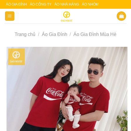
Skip
ÁO GIA ĐÌNH
ÁO CÔNG TY
ÁO NHÀ HÀNG
ÁO NHÓM
Slot 5000
Slot pulsa
to
content
Trang chủ
/
Áo Gia Đình
/
Áo Gia Đình Mùa Hè