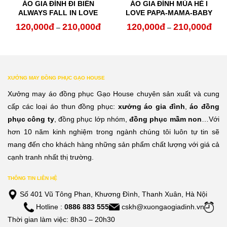
ÁO GIA ĐÌNH ĐI BIỂN
ÁO GIA ĐÌNH MÙA HÈ I
ALWAYS FALL IN LOVE
LOVE PAPA-MAMA-BABY
120,000
đ
210,000
đ
120,000
đ
210,000
đ
oảng
Khoảng
Kho
–
–
:
giá:
giá:
từ
từ
0,000đ
120,000đ
120,
XƯỞNG MAY ĐỒNG PHỤC GẠO HOUSE
n
đến
đến
Xưởng may áo đồng phục Gạo House chuyên sản xuất và cung
0,000đ
210,000đ
210,
cấp các loại áo thun đồng phục:
xưởng áo gia đình
,
áo đồng
phục công ty
, đồng phục lớp nhóm,
đồng phục mầm non
…Với
hơn 10 năm kinh nghiệm trong ngành chúng tôi luôn tự tin sẽ
mang đến cho khách hàng những sản phẩm chất lượng với giá cả
cạnh tranh nhất thị trường.
THÔNG TIN LIÊN HỆ
Số 401 Vũ Tông Phan, Khương Đình, Thanh Xuân, Hà Nội
Hotline :
0886 883 555
cskh@xuongaogiadinh.vn
Thời gian làm việc: 8h30 – 20h30