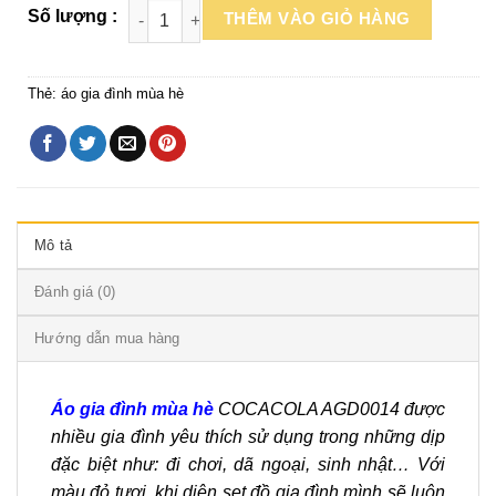
THÊM VÀO GIỎ HÀNG
Thẻ:
áo gia đình mùa hè
Mô tả
Đánh giá (0)
Hướng dẫn mua hàng
Áo gia đình mùa hè
COCACOLA AGD0014 được
nhiều gia đình yêu thích sử dụng trong những dịp
đặc biệt như: đi chơi, dã ngoại, sinh nhật… Với
màu đỏ tươi, khi diện set đồ gia đình mình sẽ luôn