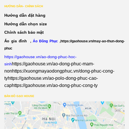
HƯỚNG DẪN– CHÍNH SÁCH
Hướng dẫn đặt hàng
Hướng dẫn chọn size
Chính sách bảo mật
Áo gia đình
,
Áo Đồng Phục
,
https://gaohouse.vn/may-ao-thun-dong-
phuc
https://gaohouse.vn/ao-dong-phuc-hoc-
https://gaohouse.vn/ao-dong-phuc-mam-
sinh
non
https://xuongmayaodongphuc.vn/dong-phuc-cong-
ty
https://gaohouse.vn/ao-polo-dong-phuc-cao-
cap
https://gaohouse.vn/ao-dong-phuc-cong-ty
BẢN ĐỒ GẠO HOUSE