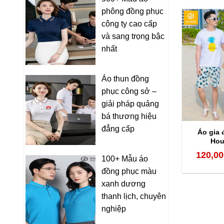
phông đồng phục
công ty cao cấp
và sang trọng bậc
nhất
Áo thun đồng
phục công sở –
giải pháp quảng
bá thương hiệu
đẳng cấp
Áo gia 
Hou
120,00
100+ Mẫu áo
đồng phục màu
xanh dương
thanh lịch, chuyên
nghiệp