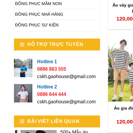
ĐỒNG PHỤC MẦM NON
Áo váy gi
ĐỒNG PHỤC NHÀ HÀNG
120,00
ĐỒNG PHỤC SỰ KIỆN
HỖ TRỢ TRỰC TUYẾN
Hotline 1
0886 883 555
cskh.gaohouse@gmail.com
Hotline 2
0886 644 444
cskh.gaohouse@gmail.com
Áo gia đì
BÀI VIẾT LIÊN QUAN
120,00
500+ Mẫu áo