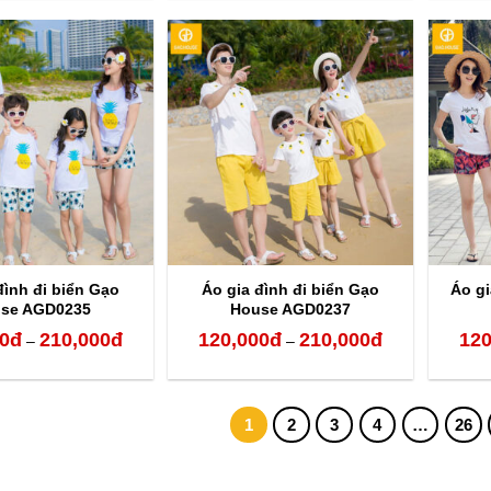
từ
từ
120,000đ
120,000đ
đến
đến
210,000đ
210,000đ
đình đi biển Gạo
Áo gia đình đi biển Gạo
Áo gi
se AGD0235
House AGD0237
0
đ
210,000
đ
120,000
đ
210,000
đ
120
Khoảng
Khoảng
–
–
giá:
giá:
từ
từ
1
2
3
4
…
26
120,000đ
120,000đ
đến
đến