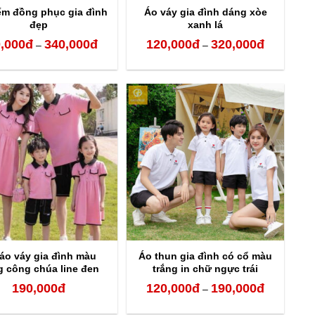
ếm đồng phục gia đình
Áo váy gia đình dáng xòe
đẹp
xanh lá
,000
đ
340,000
đ
120,000
đ
320,000
đ
Khoảng
Khoảng
–
–
giá:
giá:
từ
từ
120,000đ
120,000đ
đến
đến
340,000đ
320,000đ
 áo váy gia đình màu
Áo thun gia đình có cổ màu
 công chúa line đen
trắng in chữ ngực trái
190,000
đ
120,000
đ
190,000
đ
Khoảng
–
giá: