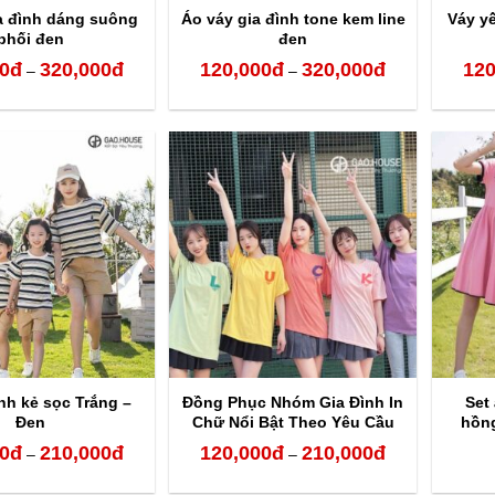
a đình dáng suông
Áo váy gia đình tone kem line
Váy y
phối đen
đen
0
đ
320,000
đ
120,000
đ
320,000
đ
120
Khoảng
Khoảng
–
–
giá:
giá:
từ
từ
120,000đ
120,000đ
đến
đến
320,000đ
320,000đ
nh kẻ sọc Trắng –
Đồng Phục Nhóm Gia Đình In
Set
Đen
Chữ Nổi Bật Theo Yêu Cầu
hồng
Hot Nhất 2023
0
đ
210,000
đ
120,000
đ
210,000
đ
Khoảng
Khoảng
–
–
giá:
giá: