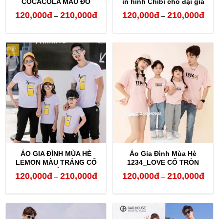
COCACOLA MÀU ĐỎ
in hình Chibi cho đại gia
đình
120,000
đ
210,000
đ
120,000
đ
210,000
đ
Khoảng
Kho
–
–
giá:
giá:
từ
từ
120,000đ
120,
đến
đến
210,000đ
210,
ÁO GIA ĐÌNH MÙA HÈ
Áo Gia Đình Mùa Hè
LEMON MÀU TRẮNG CỔ
1234_LOVE CỔ TRÒN
TRÒN
120,000
đ
210,000
đ
120,000
đ
210,000
đ
Khoảng
Kho
–
–
giá:
giá:
từ
từ