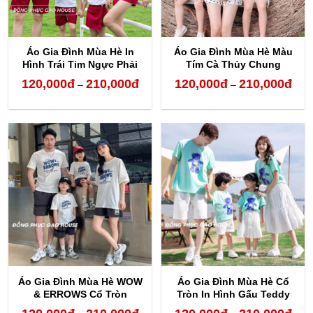
Áo Gia Đình Mùa Hè In
Áo Gia Đình Mùa Hè Màu
Hình Trái Tim Ngực Phải
Tím Cà Thủy Chung
120,000
đ
210,000
đ
120,000
đ
210,000
đ
Khoảng
Kho
–
–
giá:
giá:
từ
từ
120,000đ
120,
đến
đến
210,000đ
210,
Áo Gia Đình Mùa Hè WOW
Áo Gia Đình Mùa Hè Cổ
& ERROWS Cổ Tròn
Tròn In Hình Gấu Teddy
Khoảng
Kho