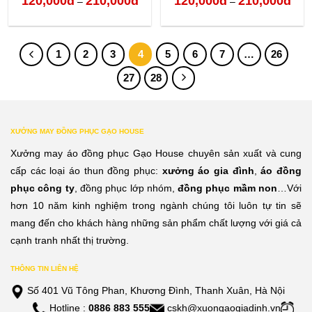
120,000
đ
210,000
đ
120,000
đ
210,000
đ
–
–
giá:
giá:
từ
từ
1
2
3
4
5
6
7
…
26
120,000đ
120,
27
28
đến
đến
210,000đ
210,
XƯỞNG MAY ĐỒNG PHỤC GẠO HOUSE
Xưởng may áo đồng phục Gạo House chuyên sản xuất và cung
cấp các loại áo thun đồng phục:
xưởng áo gia đình
,
áo đồng
phục công ty
, đồng phục lớp nhóm,
đồng phục mầm non
…Với
hơn 10 năm kinh nghiệm trong ngành chúng tôi luôn tự tin sẽ
mang đến cho khách hàng những sản phẩm chất lượng với giá cả
cạnh tranh nhất thị trường.
THÔNG TIN LIÊN HỆ
Số 401 Vũ Tông Phan, Khương Đình, Thanh Xuân, Hà Nội
Hotline :
0886 883 555
cskh@xuongaogiadinh.vn