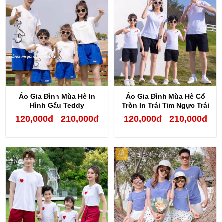
120,000đ
120,
đến
đến
210,000đ
210,
Áo Gia Đình Mùa Hè In
Áo Gia Đình Mùa Hè Cổ
Hình Gấu Teddy
Tròn In Trái Tim Ngực Trái
120,000
đ
210,000
đ
120,000
đ
210,000
đ
Khoảng
Kho
–
–
giá:
giá:
từ
từ
120,000đ
120,
đến
đến
210,000đ
210,