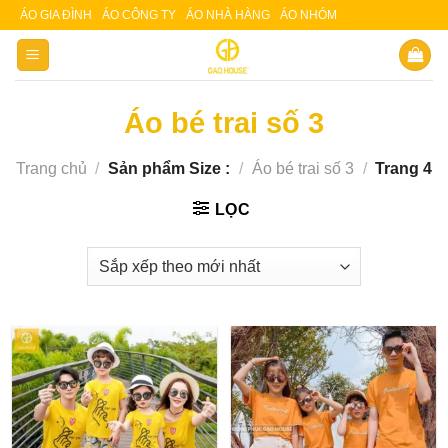
Skip
ÁO GIA ĐÌNH
ÁO CÔNG TY
ÁO NHÀ HÀNG
ÁO NHÓM
Slot 5000
Slot pulsa
to
content
Áo bé trai số 3
Trang chủ
/
Sản phẩm Size :
/
Áo bé trai số 3
/
Trang 4
LỌC