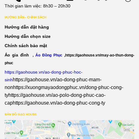
Thời gian làm việc: 8h30 – 20h30
HƯỚNG DẪN– CHÍNH SÁCH
Hướng dẫn đặt hàng
Hướng dẫn chọn size
Chính sách bảo mật
Áo gia đình
,
Áo Đồng Phục
,
https://gaohouse.vn/may-ao-thun-dong-
phuc
https://gaohouse.vn/ao-dong-phuc-hoc-
https://gaohouse.vn/ao-dong-phuc-mam-
sinh
non
https://xuongmayaodongphuc.vn/dong-phuc-cong-
ty
https://gaohouse.vn/ao-polo-dong-phuc-cao-
cap
https://gaohouse.vn/ao-dong-phuc-cong-ty
BẢN ĐỒ GẠO HOUSE