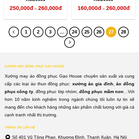
250,000
đ
260,000
đ
160,000
đ
260,000
đ
Khoảng
Kho
–
–
giá:
giá:
từ
từ
1
2
3
…
24
25
26
27
28
250,000đ
160,
đến
đến
260,000đ
260,
XƯỞNG MAY ĐỒNG PHỤC GẠO HOUSE
Xưởng may áo đồng phục Gạo House chuyên sản xuất và cung
cấp các loại áo thun đồng phục:
xưởng áo gia đình
,
áo đồng
phục công ty
, đồng phục lớp nhóm,
đồng phục mầm non
…Với
hơn 10 năm kinh nghiệm trong ngành chúng tôi luôn tự tin sẽ
mang đến cho khách hàng những sản phẩm chất lượng với giá cả
cạnh tranh nhất thị trường.
THÔNG TIN LIÊN HỆ
Số 401 Vũ Tông Phan, Khương Đình, Thanh Xuân, Hà Nội