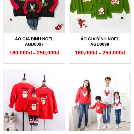
ÁO GIA ĐÌNH NOEL
ÁO GIA ĐÌNH NOEL
AGD0097
AGD0096
160,000
đ
250,000
đ
160,000
đ
250,000
đ
Khoảng
Kho
–
–
giá:
giá:
từ
từ
160,000đ
160,
đến
đến
250,000đ
250,