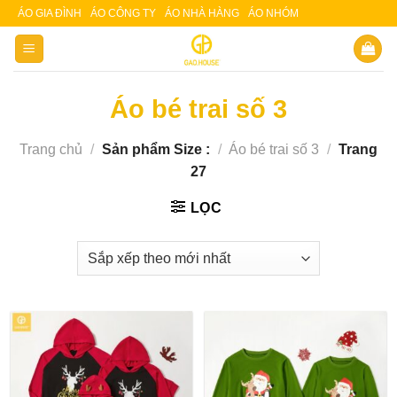
Skip
ÁO GIA ĐÌNH
ÁO CÔNG TY
ÁO NHÀ HÀNG
ÁO NHÓM
Slot 5000
Slot pulsa
to
content
Áo bé trai số 3
Trang chủ
/
Sản phẩm Size :
/
Áo bé trai số 3
/
Trang
27
LỌC