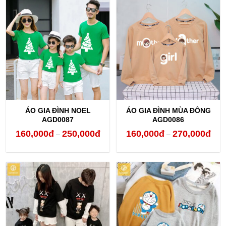
160,000đ
160,
đến
đến
250,000đ
250,
ÁO GIA ĐÌNH NOEL
ÁO GIA ĐÌNH MÙA ĐÔNG
AGD0087
AGD0086
160,000
đ
250,000
đ
160,000
đ
270,000
đ
Khoảng
Kho
–
–
giá:
giá:
từ
từ
160,000đ
160,
đến
đến
250,000đ
270,