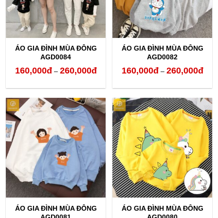
ÁO GIA ĐÌNH MÙA ĐÔNG
ÁO GIA ĐÌNH MÙA ĐÔNG
AGD0084
AGD0082
160,000
đ
260,000
đ
160,000
đ
260,000
đ
Khoảng
Kho
–
–
giá:
giá:
từ
từ
160,000đ
160,
đến
đến
260,000đ
260,
ÁO GIA ĐÌNH MÙA ĐÔNG
ÁO GIA ĐÌNH MÙA ĐÔNG
AGD0081
AGD0080