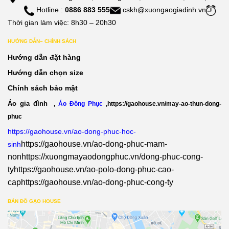
Hotline :
0886 883 555
cskh@xuongaogiadinh.vn
Thời gian làm việc: 8h30 – 20h30
HƯỚNG DẪN– CHÍNH SÁCH
Hướng dẫn đặt hàng
Hướng dẫn chọn size
Chính sách bảo mật
Áo gia đình
,
Áo Đồng Phục
,
https://gaohouse.vn/may-ao-thun-dong-
phuc
https://gaohouse.vn/ao-dong-phuc-hoc-
https://gaohouse.vn/ao-dong-phuc-mam-
sinh
non
https://xuongmayaodongphuc.vn/dong-phuc-cong-
ty
https://gaohouse.vn/ao-polo-dong-phuc-cao-
cap
https://gaohouse.vn/ao-dong-phuc-cong-ty
BẢN ĐỒ GẠO HOUSE