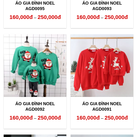
ÁO GIA ĐÌNH NOEL
ÁO GIA ĐÌNH NOEL
AGD0095
AGD0093
160,000
đ
250,000
đ
160,000
đ
250,000
đ
Khoảng
Kho
–
–
giá:
giá:
từ
từ
160,000đ
160,
đến
đến
250,000đ
250,
ÁO GIA ĐÌNH NOEL
ÁO GIA ĐÌNH NOEL
AGD0092
AGD0091
160,000
đ
250,000
đ
160,000
đ
250,000
đ
Khoảng
Kho
–
–
giá:
giá:
từ
từ