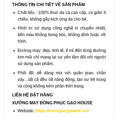
THÔNG TIN CHI TIẾT VỀ SẢN PHẨM
Chất liệu : 100% thun da cá cao cấp, co giãn 4
chiều, không gây kích ứng da cho bé.
Hình in: sử dụng công nghệ in chuyển nhiệt,
bền màu không bong tróc, không dính hoặc vỡ
hình.
Đường may: đẹp, tinh tế, tỉ mỉ đến từng đường
kim mũi chỉ mang lại sự yên tâm đối với người
sử dụng sản phẩm.
Phối đồ: dễ dàng mix với quần jean, chân
váy…tất cả đều rất năng động, tạo sự trẻ trung
và cũng không kém phần thời trang.
LIÊN HỆ ĐẶT HÀNG
XƯỞNG MAY ĐỒNG PHỤC GẠO HOUSE
Website:
https://xuongaogiadinh.vn/