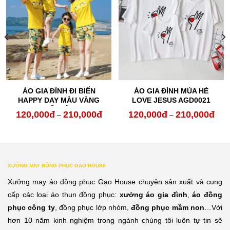
ÁO GIA ĐÌNH ĐI BIỂN
ÁO GIA ĐÌNH MÙA HÈ
HAPPY DAY MÀU VÀNG
LOVE JESUS AGD0021
NỔI BẬT
120,000
đ
210,000
đ
120,000
đ
210,000
đ
oảng
Khoảng
Kho
–
–
:
giá:
giá:
từ
từ
0,000đ
120,000đ
120,
XƯỞNG MAY ĐỒNG PHỤC GẠO HOUSE
n
đến
đến
Xưởng may áo đồng phục Gạo House chuyên sản xuất và cung
0,000đ
210,000đ
210,
cấp các loại áo thun đồng phục:
xưởng áo gia đình
,
áo đồng
phục công ty
, đồng phục lớp nhóm,
đồng phục mầm non
…Với
hơn 10 năm kinh nghiệm trong ngành chúng tôi luôn tự tin sẽ