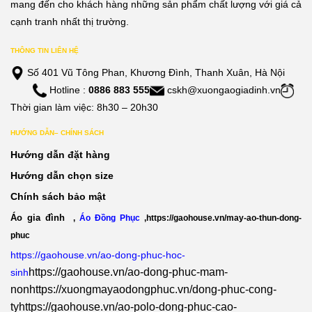
mang đến cho khách hàng những sản phẩm chất lượng với giá cả
cạnh tranh nhất thị trường.
THÔNG TIN LIÊN HỆ
Số 401 Vũ Tông Phan, Khương Đình, Thanh Xuân, Hà Nội
Hotline :
0886 883 555
cskh@xuongaogiadinh.vn
Thời gian làm việc: 8h30 – 20h30
HƯỚNG DẪN– CHÍNH SÁCH
Hướng dẫn đặt hàng
Hướng dẫn chọn size
Chính sách bảo mật
Áo gia đình
,
Áo Đồng Phục
,
https://gaohouse.vn/may-ao-thun-dong-
phuc
https://gaohouse.vn/ao-dong-phuc-hoc-
https://gaohouse.vn/ao-dong-phuc-mam-
sinh
non
https://xuongmayaodongphuc.vn/dong-phuc-cong-
ty
https://gaohouse.vn/ao-polo-dong-phuc-cao-