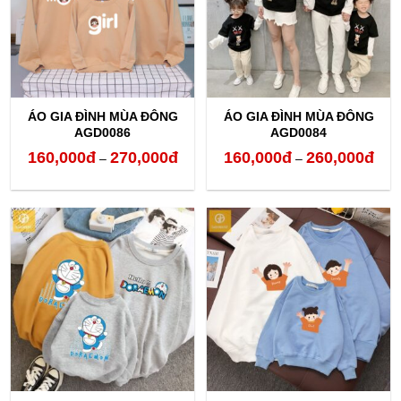
ÁO GIA ĐÌNH MÙA ĐÔNG
ÁO GIA ĐÌNH MÙA ĐÔNG
AGD0086
AGD0084
160,000
đ
270,000
đ
160,000
đ
260,000
đ
Khoảng
Kho
–
–
giá:
giá:
từ
từ
160,000đ
160,
đến
đến
270,000đ
260,