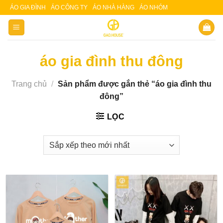
Skip
ÁO GIA ĐÌNH
ÁO CÔNG TY
ÁO NHÀ HÀNG
ÁO NHÓM
Slot 5000
Slot pulsa
to
content
áo gia đình thu đông
Trang chủ
/
Sản phẩm được gắn thẻ “áo gia đình thu
đông”
LỌC