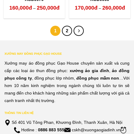
160,000
đ
250,000
đ
170,000
đ
260,000
đ
Khoảng
Kho
–
–
giá:
giá:
từ
từ
1
2
160,000đ
170,
đến
đến
250,000đ
260,
XƯỞNG MAY ĐỒNG PHỤC GẠO HOUSE
Xưởng may áo đồng phục Gạo House chuyên sản xuất và cung
cấp các loại áo thun đồng phục:
xưởng áo gia đình
,
áo đồng
phục công ty
, đồng phục lớp nhóm,
đồng phục mầm non
…Với
hơn 10 năm kinh nghiệm trong ngành chúng tôi luôn tự tin sẽ
mang đến cho khách hàng những sản phẩm chất lượng với giá cả
cạnh tranh nhất thị trường.
THÔNG TIN LIÊN HỆ
Số 401 Vũ Tông Phan, Khương Đình, Thanh Xuân, Hà Nội
Hotline :
0886 883 555
cskh@xuongaogiadinh.vn