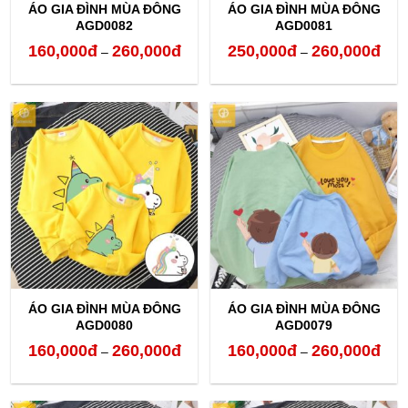
ÁO GIA ĐÌNH MÙA ĐÔNG
ÁO GIA ĐÌNH MÙA ĐÔNG
AGD0082
AGD0081
160,000
đ
260,000
đ
250,000
đ
260,000
đ
Khoảng
Kho
–
–
giá:
giá:
từ
từ
160,000đ
250,
đến
đến
260,000đ
260,
ÁO GIA ĐÌNH MÙA ĐÔNG
ÁO GIA ĐÌNH MÙA ĐÔNG
AGD0080
AGD0079
160,000
đ
260,000
đ
160,000
đ
260,000
đ
Khoảng
Kho
–
–
giá:
giá:
từ
từ