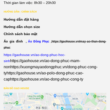
Thời gian làm việc: 8h30 – 20h30
HƯỚNG DẪN– CHÍNH SÁCH
Hướng dẫn đặt hàng
Hướng dẫn chọn size
Chính sách bảo mật
Áo gia đình
,
Áo Đồng Phục
,
https://gaohouse.vn/may-ao-thun-dong-
phuc
https://gaohouse.vn/ao-dong-phuc-hoc-
https://gaohouse.vn/ao-dong-phuc-mam-
sinh
non
https://xuongmayaodongphuc.vn/dong-phuc-cong-
ty
https://gaohouse.vn/ao-polo-dong-phuc-cao-
cap
https://gaohouse.vn/ao-dong-phuc-cong-ty
BẢN ĐỒ GẠO HOUSE