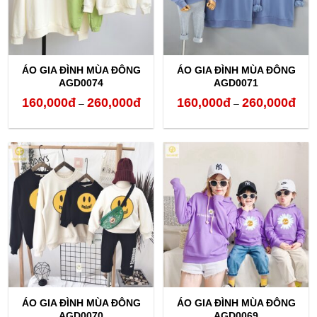
ÁO GIA ĐÌNH MÙA ĐÔNG
ÁO GIA ĐÌNH MÙA ĐÔNG
AGD0074
AGD0071
160,000
đ
260,000
đ
160,000
đ
260,000
đ
Khoảng
Kho
–
–
giá:
giá:
từ
từ
160,000đ
160,
đến
đến
260,000đ
260,
ÁO GIA ĐÌNH MÙA ĐÔNG
ÁO GIA ĐÌNH MÙA ĐÔNG
AGD0070
AGD0069