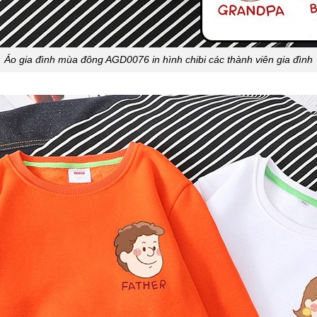
Áo gia đình mùa đông AGD0076 in hình chibi các thành viên gia đình