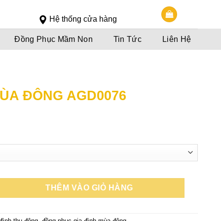
Slot 5000
Slot pulsa
Hệ thống cửa hàng
Đồng Phục Mầm Non
Tin Tức
Liên Hệ
MÙA ĐÔNG AGD0076
oảng
á:
0,000đ
n
0,000đ
THÊM VÀO GIỎ HÀNG
 đình thu đông
,
đồng phục gia đình mùa đông