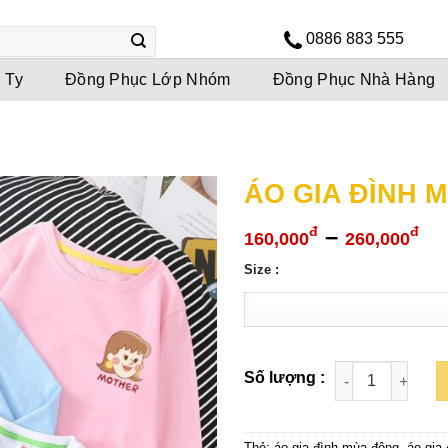
0886 883 555
 Ty
Đồng Phục Lớp Nhóm
Đồng Phục Nhà Hàng
ÁO GIA ĐÌNH 
Kh
–
đ
đ
160,000
260,000
gi
Size :
từ
16
đế
26
Thẻ:
áo gia đình mùa đông
,
áo gia