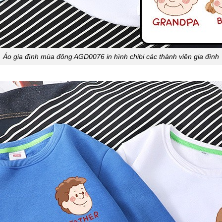
Áo gia đình mùa đông AGD0076 in hình chibi các thành viên gia đình