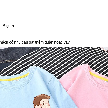
n Bigsize.
hách có nhu cầu đặt thêm quần hoặc váy.