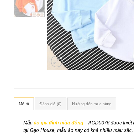
Mô tả
Đánh giá (0)
Hướng dẫn mua hàng
Mẫu
áo gia đình mùa đông
– AGD0076 được thiết k
tại Gạo House, mẫu áo này có khá nhiều màu sắc,