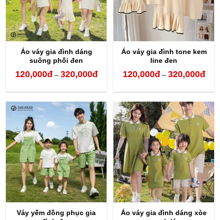
Áo váy gia đình dáng
Áo váy gia đình tone kem
suông phối đen
line đen
120,000
đ
320,000
đ
120,000
đ
320,000
đ
Khoảng
Kho
–
–
giá:
giá:
từ
từ
120,000đ
120,
đến
đến
320,000đ
320,
Váy yếm đồng phục gia
Áo váy gia đình dáng xòe