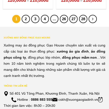
120,000
đ
210,000
đ
120,000
đ
210,000
đ
–
–
giá:
giá:
từ
từ
1
2
3
4
…
26
27
28
120,000đ
120,
đến
đến
210,000đ
210,
XƯỞNG MAY ĐỒNG PHỤC GẠO HOUSE
Xưởng may áo đồng phục Gạo House chuyên sản xuất và cung
cấp các loại áo thun đồng phục:
xưởng áo gia đình
,
áo đồng
phục công ty
, đồng phục lớp nhóm,
đồng phục mầm non
…Với
hơn 10 năm kinh nghiệm trong ngành chúng tôi luôn tự tin sẽ
mang đến cho khách hàng những sản phẩm chất lượng với giá cả
cạnh tranh nhất thị trường.
THÔNG TIN LIÊN HỆ
Số 401 Vũ Tông Phan, Khương Đình, Thanh Xuân, Hà Nội
Hotline :
0886 883 555
cskh@xuongaogiadinh.vn
Thời gian làm việc: 8h30 – 20h30