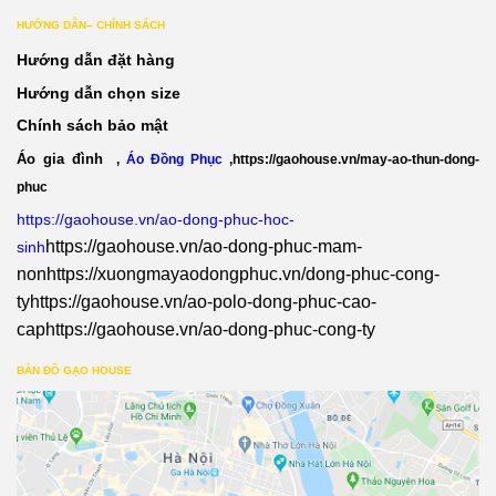
HƯỚNG DẪN– CHÍNH SÁCH
Hướng dẫn đặt hàng
Hướng dẫn chọn size
Chính sách bảo mật
Áo gia đình
,
Áo Đồng Phục
,
https://gaohouse.vn/may-ao-thun-dong-
phuc
https://gaohouse.vn/ao-dong-phuc-hoc-
https://gaohouse.vn/ao-dong-phuc-mam-
sinh
non
https://xuongmayaodongphuc.vn/dong-phuc-cong-
ty
https://gaohouse.vn/ao-polo-dong-phuc-cao-
cap
https://gaohouse.vn/ao-dong-phuc-cong-ty
BẢN ĐỒ GẠO HOUSE