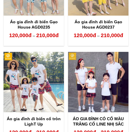
Áo gia đình đi biển Gạo
Áo gia đình đi biển Gạo
House AGD0235
House AGD0237
120,000
đ
210,000
đ
120,000
đ
210,000
đ
Khoảng
Kho
–
–
giá:
giá:
từ
từ
120,000đ
120,
đến
đến
210,000đ
210,
Áo gia đình đi biển cổ tròn
ÁO GIA ĐÌNH CÓ CỔ MÀU
LighT Up
TRẮNG CỔ LINE NHỊ SẮC
Khoảng
Kho