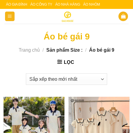
Skip
ÁO GIA ĐÌNH
ÁO CÔNG TY
ÁO NHÀ HÀNG
ÁO NHÓM
Slot 5000
Slot pulsa
to
content
Áo bé gái 9
Trang chủ
/
Sản phẩm Size :
/
Áo bé gái 9
LỌC