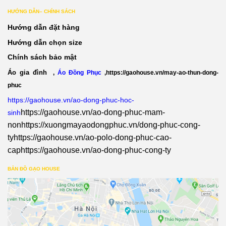
HƯỚNG DẪN– CHÍNH SÁCH
Hướng dẫn đặt hàng
Hướng dẫn chọn size
Chính sách bảo mật
Áo gia đình
,
Áo Đồng Phục
,
https://gaohouse.vn/may-ao-thun-dong-
phuc
https://gaohouse.vn/ao-dong-phuc-hoc-
https://gaohouse.vn/ao-dong-phuc-mam-
sinh
non
https://xuongmayaodongphuc.vn/dong-phuc-cong-
ty
https://gaohouse.vn/ao-polo-dong-phuc-cao-
cap
https://gaohouse.vn/ao-dong-phuc-cong-ty
BẢN ĐỒ GẠO HOUSE