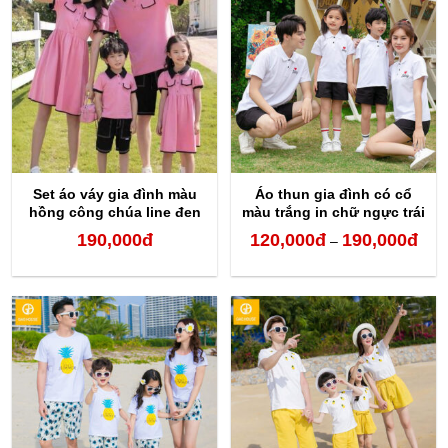
120,000đ
120,
đến
đến
210,000đ
210,
Set áo váy gia đình màu
Áo thun gia đình có cổ
hồng công chúa line đen
màu trắng in chữ ngực trái
190,000
đ
120,000
đ
190,000
đ
Kho
–
giá:
từ
120,
đến
190,