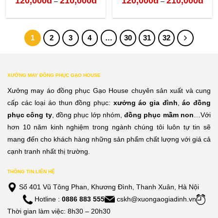
120,000
đ
210,000
đ
120,000
đ
210,000
đ
–
–
giá:
giá:
từ
từ
1
2
3
4
…
30
31
32
120,000đ
120,
đến
đến
210,000đ
210,
XƯỞNG MAY ĐỒNG PHỤC GẠO HOUSE
Xưởng may áo đồng phục Gạo House chuyên sản xuất và cung
cấp các loại áo thun đồng phục:
xưởng áo gia đình
,
áo đồng
phục công ty
, đồng phục lớp nhóm,
đồng phục mầm non
…Với
hơn 10 năm kinh nghiệm trong ngành chúng tôi luôn tự tin sẽ
mang đến cho khách hàng những sản phẩm chất lượng với giá cả
cạnh tranh nhất thị trường.
THÔNG TIN LIÊN HỆ
Số 401 Vũ Tông Phan, Khương Đình, Thanh Xuân, Hà Nội
Hotline :
0886 883 555
cskh@xuongaogiadinh.vn
Thời gian làm việc: 8h30 – 20h30