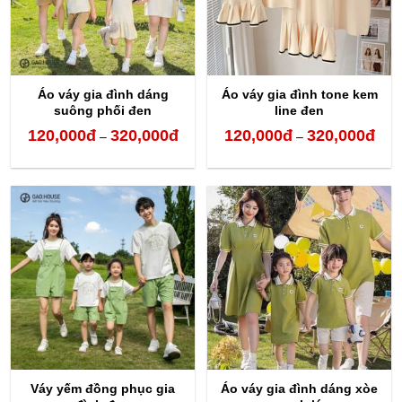
Áo váy gia đình dáng
Áo váy gia đình tone kem
suông phối đen
line đen
120,000
đ
320,000
đ
120,000
đ
320,000
đ
Khoảng
Kho
–
–
giá:
giá:
từ
từ
120,000đ
120,
đến
đến
320,000đ
320,
Váy yếm đồng phục gia
Áo váy gia đình dáng xòe