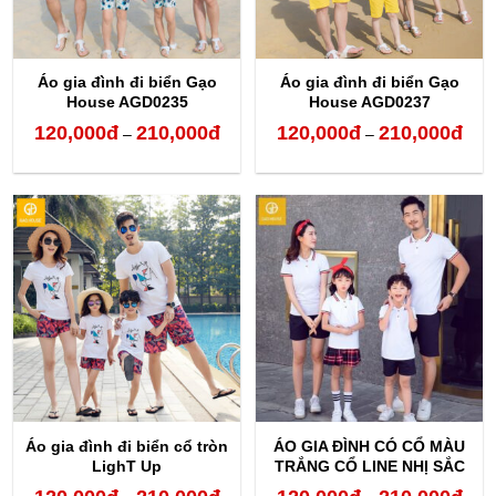
Áo gia đình đi biển Gạo
Áo gia đình đi biển Gạo
House AGD0235
House AGD0237
120,000
đ
210,000
đ
120,000
đ
210,000
đ
Khoảng
Kho
–
–
giá:
giá:
từ
từ
120,000đ
120,
đến
đến
210,000đ
210,
Áo gia đình đi biển cổ tròn
ÁO GIA ĐÌNH CÓ CỔ MÀU
LighT Up
TRẮNG CỔ LINE NHỊ SẮC
Khoảng
Kho