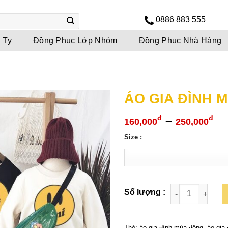
0886 883 555
 Ty
Đồng Phục Lớp Nhóm
Đồng Phục Nhà Hàng
ÁO GIA ĐÌNH 
Kh
–
đ
đ
160,000
250,000
gi
Size :
từ
16
đế
25
Thẻ:
áo gia đình mùa đông
,
áo gia