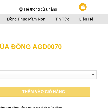
Slot 5000
Slot pulsa
Hệ thống cửa hàng
Đồng Phục Mầm Non
Tin Tức
Liên Hệ
MÙA ĐÔNG AGD0070
oảng
á:
0,000đ
n
0,000đ
THÊM VÀO GIỎ HÀNG
 đình thu đông
,
đồng phục gia đình mùa đông