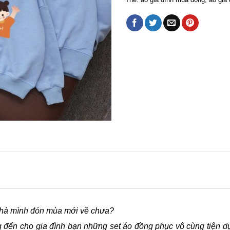
 nhà mình đón mùa mới về chưa?
ến cho gia đình bạn những set áo đồng phục vô cùng tiện dụn