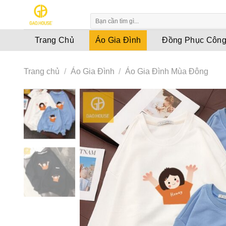
Skip
to
content
Trang Chủ
Áo Gia Đình
Đồng Phục Công
Trang chủ
/
Áo Gia Đình
/
Áo Gia Đình Mùa Đông