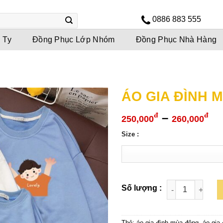
0886 883 555
 Ty
Đồng Phục Lớp Nhóm
Đồng Phục Nhà Hàng
ÁO GIA ĐÌNH 
Kh
–
đ
đ
250,000
260,000
gi
Size :
từ
25
đế
26
Thẻ:
áo gia đình mùa đông
,
áo gia