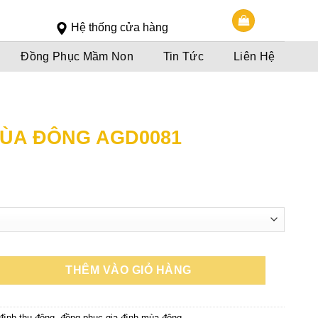
Slot 5000
Slot pulsa
Hệ thống cửa hàng
Đồng Phục Mầm Non
Tin Tức
Liên Hệ
MÙA ĐÔNG AGD0081
oảng
á:
0,000đ
n
0,000đ
THÊM VÀO GIỎ HÀNG
 đình thu đông
,
đồng phục gia đình mùa đông