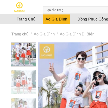
Skip
to
content
Trang Chủ
Áo Gia Đình
Đồng Phục Công
Trang chủ
/
Áo Gia Đình
/
Áo Gia Đình Đi Biển