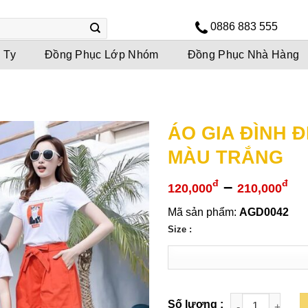
0886 883 555
 Ty
Đồng Phục Lớp Nhóm
Đồng Phục Nhà Hàng
ÁO GIA ĐÌNH Đ
MÀU TRẮNG
Kh
–
đ
đ
120,000
210,000
gi
Mã sản phẩm:
AGD0042
từ
Size :
12
đế
21