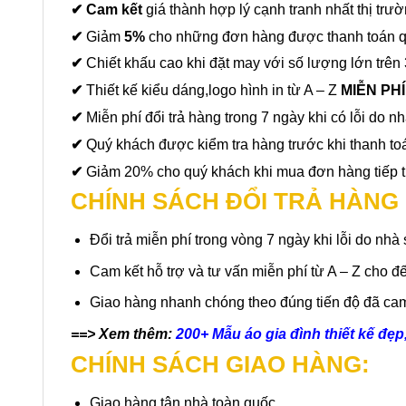
✔ Cam kết
giá thành hợp lý cạnh tranh nhất thị trư
✔
Giảm
5%
cho những đơn hàng được thanh toán 
✔
Chiết khấu cao khi đặt may với số lượng lớn trên 
✔
Thiết kế kiểu dáng,logo hình in từ A – Z
MIỄN PH
✔
Miễn phí đổi trả hàng trong 7 ngày khi có lỗi do nh
✔
Quý khách được kiểm tra hàng trước khi thanh to
✔
Giảm 20% cho quý khách khi mua đơn hàng tiếp t
CHÍNH SÁCH ĐỔI TRẢ HÀNG 
Đổi trả miễn phí trong vòng 7 ngày khi lỗi do nh
Cam kết hỗ trợ và tư vấn miễn phí từ A – Z cho 
Giao hàng nhanh chóng theo đúng tiến độ đã cam 
==> Xem thêm:
200+ Mẫu áo gia đình thiết kế đẹp
CHÍNH SÁCH GIAO HÀNG:
Giao hàng tận nhà toàn quốc.