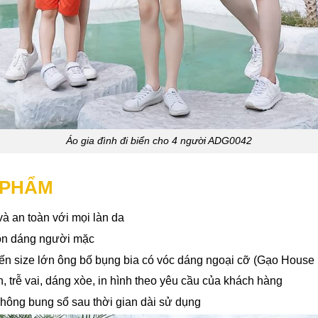
Áo gia đình đi biển cho 4 người ADG0042
N PHẨM
à an toàn với mọi làn da
tôn dáng người mặc
đến size lớn ông bố bụng bia có vóc dáng ngoại cỡ (Gạo House
 trễ vai, dáng xòe, in hình theo yêu cầu của khách hàng
không bung sổ sau thời gian dài sử dụng