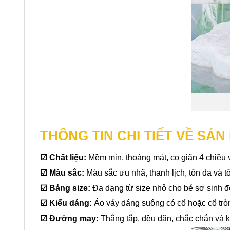
THÔNG TIN CHI TIẾT VỀ SẢ
☑
Chất liệu:
Mềm mịn, thoáng mát, co giãn 4 chiều v
☑ Màu sắc:
Màu sắc ưu nhã, thanh lịch, tôn da và 
☑
Bảng size:
Đa dạng từ size nhỏ cho bé sơ sinh 
☑
Kiểu dáng:
Áo váy dáng suông có cổ hoặc cổ tròn,
☑
Đường may:
Thẳng tắp, đều đặn, chắc chắn và 