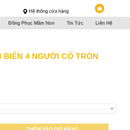
Slot 5000
Slot pulsa
Hệ thống cửa hàng
Đồng Phục Mầm Non
Tin Tức
Liên Hệ
I BIỂN 4 NGƯỜI CỔ TRÒN
oảng
á:
0,000đ
n
0,000đ
THÊM VÀO GIỎ HÀNG