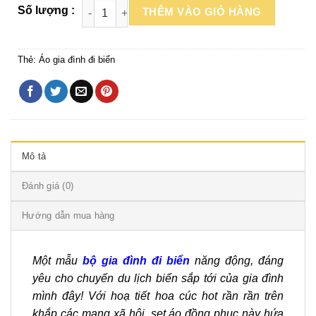
THÊM VÀO GIỎ HÀNG
Thẻ:
Áo gia đình đi biển
Mô tả
Đánh giá (0)
Hướng dẫn mua hàng
Một mẫu
bộ gia đình đi biển
năng động, đáng
yêu cho chuyến du lịch biển sắp tới của gia đình
mình đây! Với hoạ tiết hoa cúc hot rần rần trên
khắp các mạng xã hội, set áo đồng phục này hứa