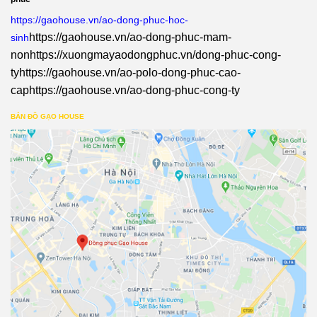
https://gaohouse.vn/ao-dong-phuc-hoc-
https://gaohouse.vn/ao-dong-phuc-mam-
sinh
non
https://xuongmayaodongphuc.vn/dong-phuc-cong-
ty
https://gaohouse.vn/ao-polo-dong-phuc-cao-
cap
https://gaohouse.vn/ao-dong-phuc-cong-ty
BẢN ĐỒ GẠO HOUSE