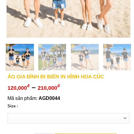
ÁO GIA ĐÌNH ĐI BIỂN IN HÌNH HOA CÚC
Khoảng
–
đ
đ
120,000
210,000
giá:
Mã sản phẩm:
AGD0044
từ
Size :
120,000đ
đến
210,000đ