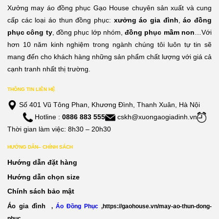
n
đến
đến
Xưởng may áo đồng phục Gạo House chuyên sản xuất và cung
0,000đ
210,000đ
210,
cấp các loại áo thun đồng phục:
xưởng áo gia đình
,
áo đồng
phục công ty
, đồng phục lớp nhóm,
đồng phục mầm non
…Với
hơn 10 năm kinh nghiệm trong ngành chúng tôi luôn tự tin sẽ
mang đến cho khách hàng những sản phẩm chất lượng với giá cả
cạnh tranh nhất thị trường.
THÔNG TIN LIÊN HỆ
Số 401 Vũ Tông Phan, Khương Đình, Thanh Xuân, Hà Nội
Hotline :
0886 883 555
cskh@xuongaogiadinh.vn
Thời gian làm việc: 8h30 – 20h30
HƯỚNG DẪN– CHÍNH SÁCH
Hướng dẫn đặt hàng
Hướng dẫn chọn size
Chính sách bảo mật
Áo gia đình
,
Áo Đồng Phục
,
https://gaohouse.vn/may-ao-thun-dong-
phuc