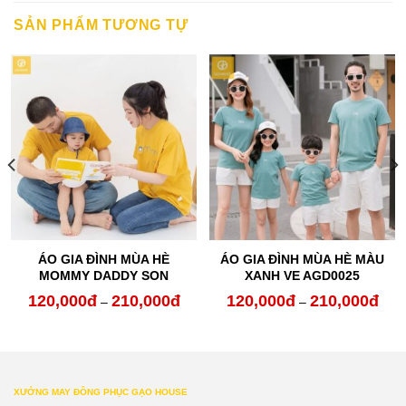
SẢN PHẨM TƯƠNG TỰ
ÁO GIA ĐÌNH MÙA HÈ
ÁO GIA ĐÌNH MÙA HÈ MÀU
MOMMY DADDY SON
XANH VE AGD0025
120,000
đ
210,000
đ
120,000
đ
210,000
đ
oảng
Khoảng
Kho
–
–
:
giá:
giá:
từ
từ
0,000đ
120,000đ
120,
XƯỞNG MAY ĐỒNG PHỤC GẠO HOUSE