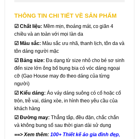
THÔNG TIN CHI TIẾT VỀ SẢN PHẨM
☑
Chất liệu:
Mềm mịn, thoáng mát, co giãn 4
chiều và an toàn với mọi làn da
☑ Màu sắc:
Màu sắc ưu nhã, thanh lịch, tôn da và
tôn dáng người mặc
☑
Bảng size:
Đa dạng từ size nhỏ cho bé sơ sinh
đến size lớn ông bố bụng bia có vóc dáng ngoại
cỡ (Gạo House may đo theo dáng của từng
người)
☑
Kiểu dáng:
Áo váy dáng suông có cổ hoặc cổ
tròn, trễ vai, dáng xòe, in hình theo yêu cầu của
khách hàng
☑
Đường may:
Thẳng tắp, đều đặn, chắc chắn
và không bung sổ sau thời gian dài sử dụng
==> Xem thêm:
100+ Thiết kế áo gia đình đẹp,