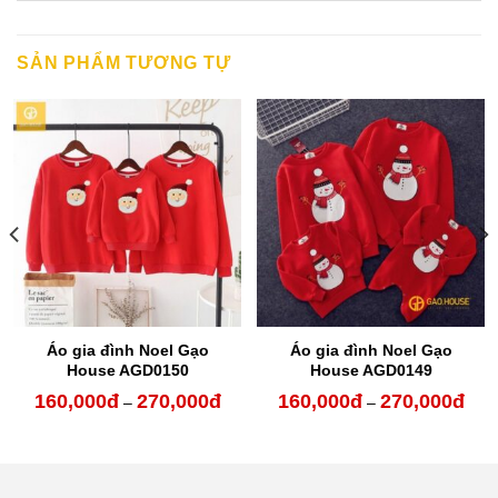
SẢN PHẨM TƯƠNG TỰ
Áo gia đình Noel Gạo
Áo gia đình Noel Gạo
House AGD0150
House AGD0149
160,000
đ
270,000
đ
160,000
đ
270,000
đ
oảng
Khoảng
Kho
–
–
:
giá:
giá:
từ
từ