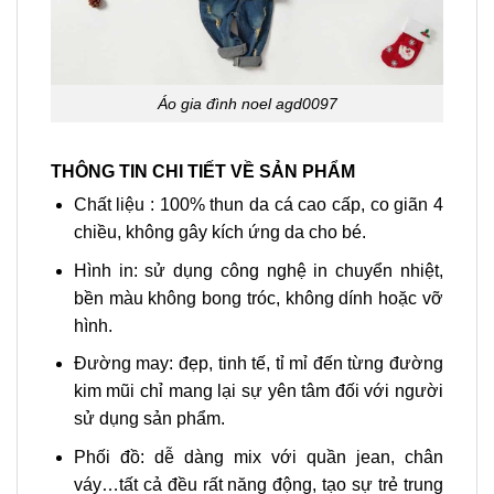
Áo gia đình noel agd0097
THÔNG TIN CHI TIẾT VỀ SẢN PHẨM
Chất liệu : 100% thun da cá cao cấp, co giãn 4
chiều, không gây kích ứng da cho bé.
Hình in: sử dụng công nghệ in chuyển nhiệt,
bền màu không bong tróc, không dính hoặc vỡ
hình.
Đường may: đẹp, tinh tế, tỉ mỉ đến từng đường
kim mũi chỉ mang lại sự yên tâm đối với người
sử dụng sản phẩm.
Phối đồ: dễ dàng mix với quần jean, chân
váy…tất cả đều rất năng động, tạo sự trẻ trung