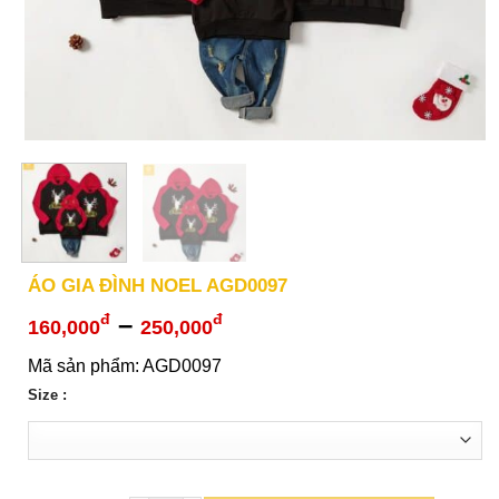
ÁO GIA ĐÌNH NOEL AGD0097
Khoảng
–
đ
đ
160,000
250,000
giá:
Mã sản phẩm: AGD0097
từ
Size :
160,000đ
đến
250,000đ