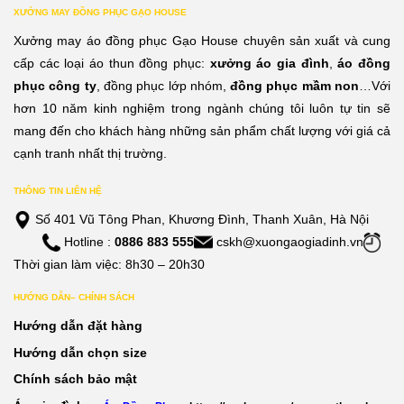
0,000đ
160,000đ
160,
XƯỞNG MAY ĐỒNG PHỤC GẠO HOUSE
n
đến
đến
Xưởng may áo đồng phục Gạo House chuyên sản xuất và cung
0,000đ
270,000đ
270,
cấp các loại áo thun đồng phục:
xưởng áo gia đình
,
áo đồng
phục công ty
, đồng phục lớp nhóm,
đồng phục mầm non
…Với
hơn 10 năm kinh nghiệm trong ngành chúng tôi luôn tự tin sẽ
mang đến cho khách hàng những sản phẩm chất lượng với giá cả
cạnh tranh nhất thị trường.
THÔNG TIN LIÊN HỆ
Số 401 Vũ Tông Phan, Khương Đình, Thanh Xuân, Hà Nội
Hotline :
0886 883 555
cskh@xuongaogiadinh.vn
Thời gian làm việc: 8h30 – 20h30
HƯỚNG DẪN– CHÍNH SÁCH
Hướng dẫn đặt hàng
Hướng dẫn chọn size
Chính sách bảo mật