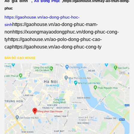
Áo gia đình
,
Áo Đồng Phục
,
https://gaohouse.vn/may-ao-thun-dong-
phuc
https://gaohouse.vn/ao-dong-phuc-hoc-
https://gaohouse.vn/ao-dong-phuc-mam-
sinh
non
https://xuongmayaodongphuc.vn/dong-phuc-cong-
ty
https://gaohouse.vn/ao-polo-dong-phuc-cao-
cap
https://gaohouse.vn/ao-dong-phuc-cong-ty
BẢN ĐỒ GẠO HOUSE