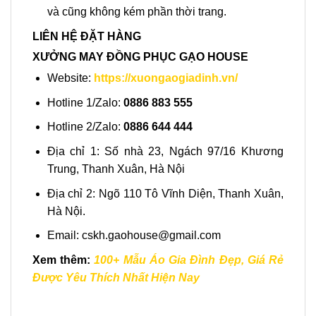
và cũng không kém phần thời trang.
LIÊN HỆ ĐẶT HÀNG
XƯỞNG MAY ĐỒNG PHỤC GẠO HOUSE
Website:
https://xuongaogiadinh.vn/
Hotline 1/Zalo:
0886 883 555
Hotline 2/Zalo:
0886 644 444
Địa chỉ 1: Số nhà 23, Ngách 97/16 Khương
Trung, Thanh Xuân, Hà Nội
Địa chỉ 2: Ngõ 110 Tô Vĩnh Diện, Thanh Xuân,
Hà Nội.
Email:
cskh.gaohouse@gmail.com
Xem thêm:
100+ Mẫu Áo Gia Đình Đẹp, Giá Rẻ
Được Yêu Thích Nhất Hiện Nay