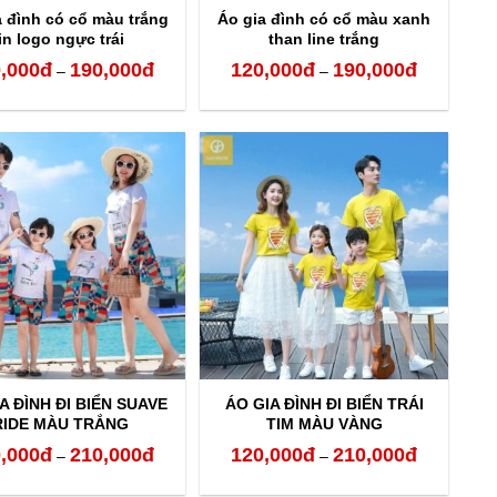
a đình có cổ màu trắng
Áo gia đình có cổ màu xanh
in logo ngực trái
than line trắng
,000
đ
190,000
đ
120,000
đ
190,000
đ
Khoảng
Khoảng
–
–
giá:
giá:
từ
từ
120,000đ
120,000đ
đến
đến
190,000đ
190,000đ
A ĐÌNH ĐI BIỂN SUAVE
ÁO GIA ĐÌNH ĐI BIỂN TRÁI
RIDE MÀU TRẮNG
TIM MÀU VÀNG
,000
đ
210,000
đ
120,000
đ
210,000
đ
Khoảng
Khoảng
–
–
giá:
giá: