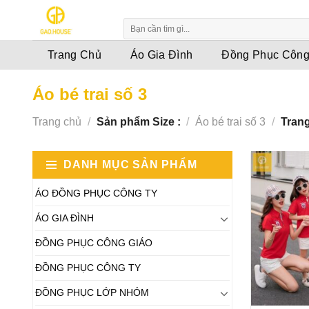
Skip
to
content
Trang Chủ
Áo Gia Đình
Đồng Phục Công
Áo bé trai số 3
Trang chủ
/
Sản phẩm Size :
/
Áo bé trai số 3
/
Trang
DANH MỤC SẢN PHẨM
ÁO ĐỒNG PHỤC CÔNG TY
ÁO GIA ĐÌNH
ĐỒNG PHỤC CÔNG GIÁO
ĐỒNG PHỤC CÔNG TY
ĐỒNG PHỤC LỚP NHÓM