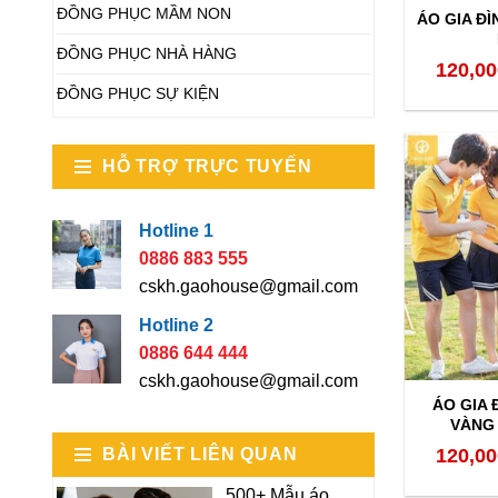
ĐỒNG PHỤC MẦM NON
ÁO GIA ĐÌ
ĐỒNG PHỤC NHÀ HÀNG
120,00
ĐỒNG PHỤC SỰ KIỆN
HỖ TRỢ TRỰC TUYẾN
Hotline 1
0886 883 555
cskh.gaohouse@gmail.com
Hotline 2
0886 644 444
cskh.gaohouse@gmail.com
ÁO GIA 
VÀNG 
BÀI VIẾT LIÊN QUAN
120,00
500+ Mẫu áo