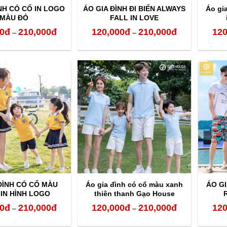
NH CÓ CỔ IN LOGO
ÁO GIA ĐÌNH ĐI BIỂN ALWAYS
Áo gi
MÀU ĐỎ
FALL IN LOVE
0
đ
210,000
đ
120,000
đ
210,000
đ
120
Khoảng
Khoảng
–
–
giá:
giá:
từ
từ
120,000đ
120,000đ
đến
đến
210,000đ
210,000đ
ĐÌNH CÓ CỔ MÀU
Áo gia đình có cổ màu xanh
ÁO GI
IN HÌNH LOGO
thiên thanh Gạo House
AGD0306
0
đ
210,000
đ
120,000
đ
210,000
đ
120
Khoảng
Khoảng
–
–
giá:
giá: