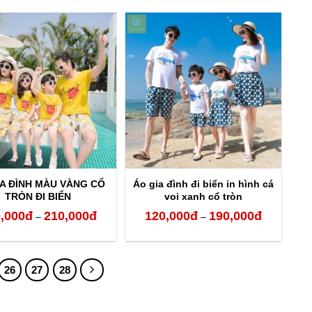
từ
từ
120,000đ
120,000đ
đến
đến
210,000đ
210,000đ
IA ĐÌNH MÀU VÀNG CỔ
Áo gia đình đi biển in hình cá
TRÒN ĐI BIỂN
voi xanh cổ tròn
,000
đ
210,000
đ
120,000
đ
190,000
đ
Khoảng
Khoảng
–
–
giá:
giá:
từ
từ
26
27
28
120,000đ
120,000đ
đến
đến