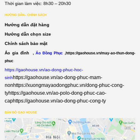
Thời gian làm việc: 8h30 – 20h30
HƯỚNG DẪN– CHÍNH SÁCH
Hướng dẫn đặt hàng
Hướng dẫn chọn size
Chính sách bảo mật
Áo gia đình
,
Áo Đồng Phục
,
https://gaohouse.vn/may-ao-thun-dong-
phuc
https://gaohouse.vn/ao-dong-phuc-hoc-
https://gaohouse.vn/ao-dong-phuc-mam-
sinh
non
https://xuongmayaodongphuc.vn/dong-phuc-cong-
ty
https://gaohouse.vn/ao-polo-dong-phuc-cao-
cap
https://gaohouse.vn/ao-dong-phuc-cong-ty
BẢN ĐỒ GẠO HOUSE