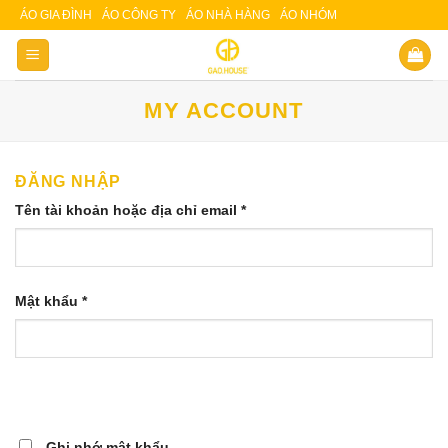
Skip
ÁO GIA ĐÌNH
ÁO CÔNG TY
ÁO NHÀ HÀNG
ÁO NHÓM
Slot 5000
Slot pulsa
to
content
MY ACCOUNT
ĐĂNG NHẬP
Tên tài khoản hoặc địa chỉ email
*
Mật khẩu
*
Ghi nhớ mật khẩu