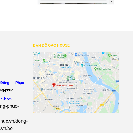
BẢN ĐỒ GẠO HOUSE
Đồng Phục
ong-phuc
uc-hoc-
ong-phuc-
huc.vn/dong-
.vn/ao-