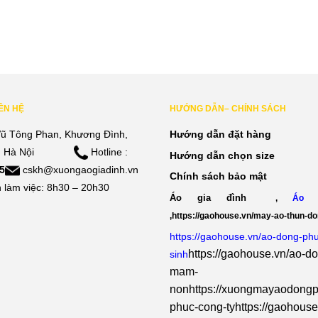
IÊN HỆ
HƯỚNG DẪN– CHÍNH SÁCH
ũ Tông Phan, Khương Đình,
Hướng dẫn đặt hàng
 Hà Nội
Hotline :
Hướng dẫn chọn size
5
cskh@xuongaogiadinh.vn
Chính sách bảo mật
 làm việc: 8h30 – 20h30
Áo gia đình
,
Áo 
,
https://gaohouse.vn/may-ao-thun-d
https://gaohouse.vn/ao-dong-ph
https://gaohouse.vn/ao-d
sinh
mam-
non
https://xuongmayaodongp
phuc-cong-ty
https://gaohouse