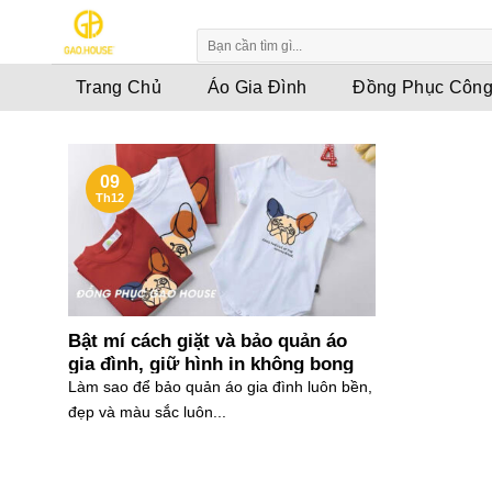
Skip
to
content
Trang Chủ
Áo Gia Đình
Đồng Phục Công
09
Th12
Bật mí cách giặt và bảo quản áo
gia đình, giữ hình in không bong
tróc
Làm sao để bảo quản áo gia đình luôn bền,
đẹp và màu sắc luôn...