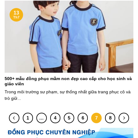
13
Th7
500+ mẫu đồng phục mầm non đẹp cao cấp cho học sinh và
giáo viên
Trong môi trường sư phạm, sự thống nhất giữa trang phục cô và
trò giữ...
1
…
4
5
6
7
8