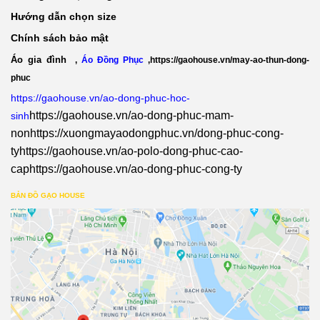
Hướng dẫn chọn size
Chính sách bảo mật
Áo gia đình
,
Áo Đồng Phục
,
https://gaohouse.vn/may-ao-thun-dong-
phuc
https://gaohouse.vn/ao-dong-phuc-hoc-
https://gaohouse.vn/ao-dong-phuc-mam-
sinh
non
https://xuongmayaodongphuc.vn/dong-phuc-cong-
ty
https://gaohouse.vn/ao-polo-dong-phuc-cao-
cap
https://gaohouse.vn/ao-dong-phuc-cong-ty
BẢN ĐỒ GẠO HOUSE