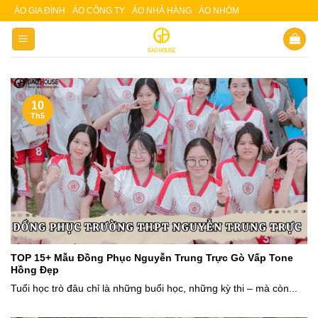
Skip
ÁO GIA ĐÌNH
ÁO CÔNG TY
ÁO NHÀ HÀNG
ÁO NHÓM
Slot 5000
Slot pulsa
to
content
10
Th5
TOP 15+ Mẫu Đồng Phục Nguyễn Trung Trực Gò Vấp Tone
Hồng Đẹp
Tuổi học trò đâu chỉ là những buổi học, những kỳ thi – mà còn...