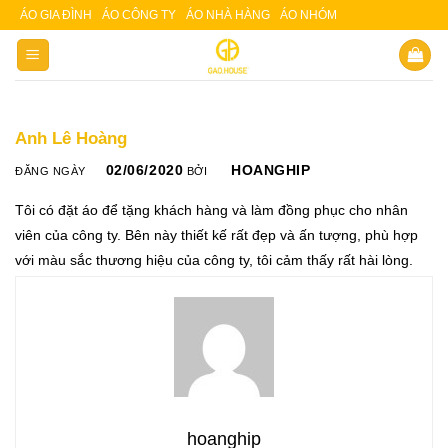
Skip
ÁO GIA ĐÌNH
ÁO CÔNG TY
ÁO NHÀ HÀNG
ÁO NHÓM
Slot 5000
Slot pulsa
to
content
Anh Lê Hoàng
02/06/2020
HOANGHIP
ĐĂNG NGÀY
BỞI
Tôi có đặt áo để tặng khách hàng và làm đồng phục cho nhân
viên của công ty. Bên này thiết kế rất đẹp và ấn tượng, phù hợp
với màu sắc thương hiệu của công ty, tôi cảm thấy rất hài lòng.
hoanghip