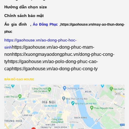
Hướng dẫn chọn size
Chính sách bảo mật
Áo gia đình
,
Áo Đồng Phục
,
https://gaohouse.vn/may-ao-thun-dong-
phuc
https://gaohouse.vn/ao-dong-phuc-hoc-
https://gaohouse.vn/ao-dong-phuc-mam-
sinh
non
https://xuongmayaodongphuc.vn/dong-phuc-cong-
ty
https://gaohouse.vn/ao-polo-dong-phuc-cao-
cap
https://gaohouse.vn/ao-dong-phuc-cong-ty
BẢN ĐỒ GẠO HOUSE