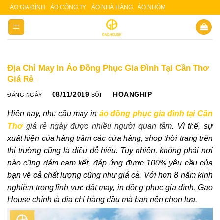
Skip
ÁO GIA ĐÌNH
ÁO CÔNG TY
ÁO NHÀ HÀNG
ÁO NHÓM
Slot 5000
Slot pulsa
to
content
Địa Chỉ May In Áo Đồng Phục Gia Đình Tại Cần Thơ
Giá Rẻ
08/11/2019
HOANGHIP
ĐĂNG NGÀY
BỞI
Hiện nay, nhu cầu may in
áo đồng phục gia đình tại Cần
Thơ
giá rẻ ngày được nhiều người quan tâm
. Vì thế, sự
xuất hiện của hàng trăm các cửa hàng, shop thời trang trên
thị trường cũng là điều dễ hiểu. Tuy nhiên, không phải nơi
nào cũng dám cam kết, đáp ứng được 100% yêu cầu của
bạn về cả chất lượng cũng như giá cả. Với hơn 8 năm kinh
nghiệm trong lĩnh vực đặt may, in đồng phục gia đình, Gạo
House chính là địa chỉ hàng đầu mà bạn nên chọn lựa.