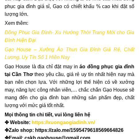
phục gia đình giá sỉ, Gạo có chiết khấu % cao khi đặt số
lượng lớn.
Xem thêm:
Đồng Phục Gia Đình- Xu Hướng Thời Trang Mới cho Gia
Đình Hiện Đại
Gạo House – Xưởng Áo Thun Gia Đình Giá Rẻ, Chất
Lượng, Uy Tín Số 1 Hiện Nay
Gạo House là địa chỉ đặt may in
áo đồng phục gia đình
tại Cần Thơ
theo yêu cầu, giá rẻ uy tín nhất hiện nay mà
bạn nên chọn lựa. Với những lợi thế hiện có về xưởng
may, năng lực công nhân viên,… chắc chắn Gạo House sẽ
mang đến cho gia đình bạn những sản phẩm đẹp, chất
lượng với mức giá tốt nhất.
Mọi thông tin chi tiết, vui lòng liên hệ
✤ Website:
https://xuongaogiadinh.vn/
✤Zalo shop: https://zalo.me/1595479618569664826
✤Email: cskh.gaohouse@gmail.com