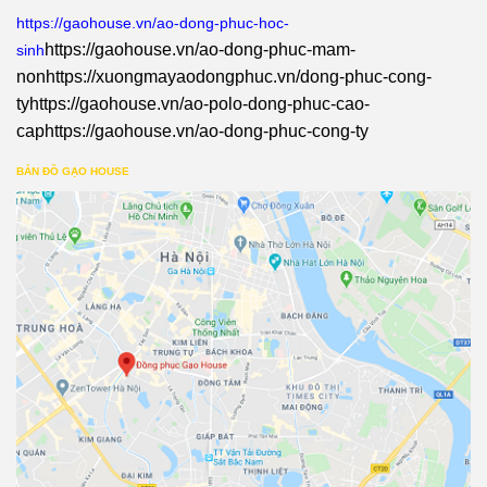
https://gaohouse.vn/ao-dong-phuc-hoc-
https://gaohouse.vn/ao-dong-phuc-mam-
sinh
non
https://xuongmayaodongphuc.vn/dong-phuc-cong-
ty
https://gaohouse.vn/ao-polo-dong-phuc-cao-
cap
https://gaohouse.vn/ao-dong-phuc-cong-ty
BẢN ĐỒ GẠO HOUSE