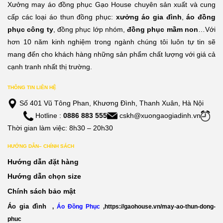
Xưởng may áo đồng phục Gạo House chuyên sản xuất và cung
cấp các loại áo thun đồng phục:
xưởng áo gia đình
,
áo đồng
phục công ty
, đồng phục lớp nhóm,
đồng phục mầm non
…Với
hơn 10 năm kinh nghiệm trong ngành chúng tôi luôn tự tin sẽ
mang đến cho khách hàng những sản phẩm chất lượng với giá cả
cạnh tranh nhất thị trường.
THÔNG TIN LIÊN HỆ
Số 401 Vũ Tông Phan, Khương Đình, Thanh Xuân, Hà Nội
Hotline :
0886 883 555
cskh@xuongaogiadinh.vn
Thời gian làm việc: 8h30 – 20h30
HƯỚNG DẪN– CHÍNH SÁCH
Hướng dẫn đặt hàng
Hướng dẫn chọn size
Chính sách bảo mật
Áo gia đình
,
Áo Đồng Phục
,
https://gaohouse.vn/may-ao-thun-dong-
phuc