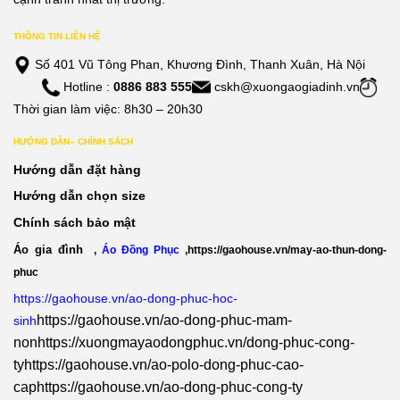
THÔNG TIN LIÊN HỆ
Số 401 Vũ Tông Phan, Khương Đình, Thanh Xuân, Hà Nội
Hotline :
0886 883 555
cskh@xuongaogiadinh.vn
Thời gian làm việc: 8h30 – 20h30
HƯỚNG DẪN– CHÍNH SÁCH
Hướng dẫn đặt hàng
Hướng dẫn chọn size
Chính sách bảo mật
Áo gia đình
,
Áo Đồng Phục
,
https://gaohouse.vn/may-ao-thun-dong-
phuc
https://gaohouse.vn/ao-dong-phuc-hoc-
https://gaohouse.vn/ao-dong-phuc-mam-
sinh
non
https://xuongmayaodongphuc.vn/dong-phuc-cong-
ty
https://gaohouse.vn/ao-polo-dong-phuc-cao-
cap
https://gaohouse.vn/ao-dong-phuc-cong-ty