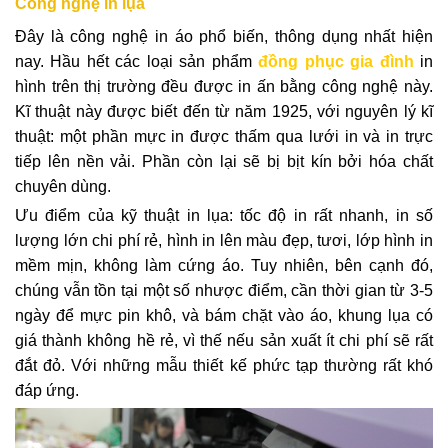
Công nghệ in lụa
Đây là công nghệ in áo phổ biến, thông dụng nhất hiện
nay. Hầu hết các loại sản phẩm
đồng phục gia đình
in
hình trên thị trường đều được in ấn bằng công nghệ này.
Kĩ thuật này được biết đến từ năm 1925, với nguyên lý kĩ
thuật: một phần mực in được thấm qua lưới in và in trực
tiếp lên nền vải. Phần còn lại sẽ bị bịt kín bởi hóa chất
chuyên dùng.
Ưu điểm của kỹ thuật in lụa: tốc độ in rất nhanh, in số
lượng lớn chi phí rẻ, hình in lên màu đẹp, tươi, lớp hình in
mềm mịn, không làm cứng áo. Tuy nhiên, bên cạnh đó,
chúng vẫn tồn tại một số nhược điểm, cần thời gian từ 3-5
ngày để mực pin khô, và bám chặt vào áo, khung lụa có
giá thành không hề rẻ, vì thế nếu sản xuất ít chi phí sẽ rất
đắt đỏ. Với những mẫu thiết kế phức tạp thường rất khó
đáp ứng.