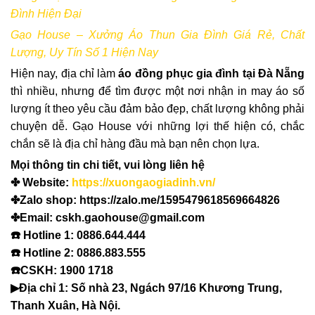
Đình Hiện Đại
Gạo House – Xưởng Áo Thun Gia Đình Giá Rẻ, Chất
Lượng, Uy Tín Số 1 Hiện Nay
Hiện nay, địa chỉ làm
áo đồng phục gia đình tại Đà Nẵng
thì nhiều, nhưng để tìm được một nơi nhận in may áo số
lượng ít theo yêu cầu đảm bảo đẹp, chất lượng không phải
chuyện dễ. Gạo House với những lợi thế hiện có, chắc
chắn sẽ là địa chỉ hàng đầu mà bạn nên chọn lựa.
Mọi thông tin chi tiết, vui lòng liên hệ
✤ Website:
https://xuongaogiadinh.vn/
✤Zalo shop: https://zalo.me/1595479618569664826
✤Email: cskh.gaohouse@gmail.com
☎️ Hotline 1: 0886.644.444
☎️ Hotline 2: 0886.883.555
☎️CSKH: 1900 1718
▶Địa chỉ 1: Số nhà 23, Ngách 97/16 Khương Trung,
Thanh Xuân, Hà Nội.