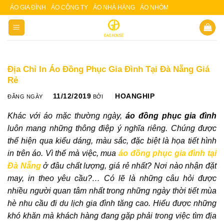
Skip
ÁO GIA ĐÌNH
ÁO CÔNG TY
ÁO NHÀ HÀNG
ÁO NHÓM
Slot 5000
Slot pulsa
to
content
Địa Chỉ In Áo Đồng Phục Gia Đình Tại Đà Nẵng Giá
Rẻ
11/12/2019
HOANGHIP
ĐĂNG NGÀY
BỞI
Khác với áo mặc thường ngày,
áo đồng phục gia đình
luôn mang những thông điệp ý nghĩa riêng. Chúng được
thể hiện qua kiểu dáng, màu sắc, đặc biệt là họa tiết hình
in trên áo. Vì thế mà việc, mua
áo đồng phục gia đình tại
Đà Nẵng
ở đâu chất lượng, giá rẻ nhất? Nơi nào nhận đặt
may, in theo yêu cầu?… Có lẽ là những câu hỏi được
nhiều người quan tâm nhất trong những ngày thời tiết mùa
hè nhu cầu đi du lịch gia đình tăng cao. Hiểu được những
khó khăn mà khách hàng đang gặp phải trong việc tìm địa