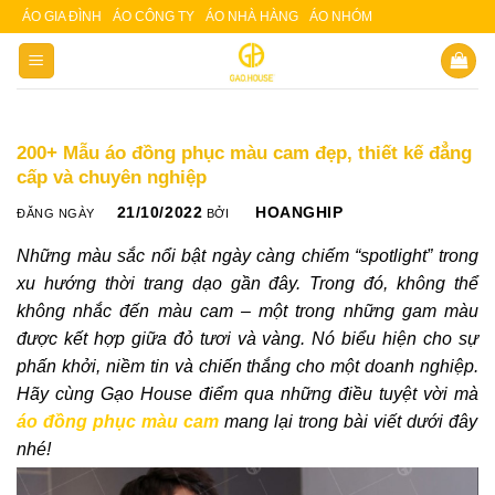
Skip
ÁO GIA ĐÌNH
ÁO CÔNG TY
ÁO NHÀ HÀNG
ÁO NHÓM
Slot 5000
Slot pulsa
to
content
200+ Mẫu áo đồng phục màu cam đẹp, thiết kế đẳng
cấp và chuyên nghiệp
21/10/2022
HOANGHIP
ĐĂNG NGÀY
BỞI
Những màu sắc nổi bật ngày càng chiếm “spotlight” trong
xu hướng thời trang dạo gần đây. Trong đó, không thể
không nhắc đến màu cam – một trong những gam màu
được kết hợp giữa đỏ tươi và vàng. Nó biểu hiện cho sự
phấn khởi, niềm tin và chiến thắng cho một doanh nghiệp.
Hãy cùng Gạo House điểm qua những điều tuyệt vời mà
áo đồng phục màu cam
mang lại trong bài viết dưới đây
nhé!