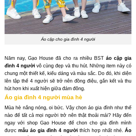
Áo cặp cho gia đình 4 người
Năm nay, Gạo House đã cho ra nhiều BST
áo cặp gia
đình 4 người
vô cùng đẹp và thu hút. Những item này có
chung một thiết kế, kiểu dáng và màu sắc. Do đó, khi diện
lên tập thể 4 người sẽ trở nên đồng điệu, gắn kết và thu
hút hơn khi xuất hiện giữa đám đông.
Áo gia đình 4 người mùa hè
Mùa hè nắng nóng, oi bức. Vậy chọn áo gia đình như thế
nào để tất cả mọi người trở nên thật thoải mái? Hãy đến
ngay với shop Gạo House để chon cho gia đình mình
được
mẫu áo gia đình 4 người
thích hợp nhất nhé.
Áo