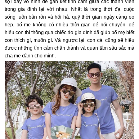
sợi dây vô hình để gắn kết tình cảm giữa các thành viên
trong gia đình lại với nhau. Nhất là trong thời đại cuộc
sống luôn bận rộn và hối hả, quỹ thời gian ngày càng eo
hẹp, bố mẹ không có nhiều thời gian để nói chuyện, để
hiểu con thì thông qua chiếc áo gia đình đã giúp bố mẹ biết
con thích gì, muốn gì. Và ngược lại, con cái cũng sẽ hiểu
được những tình cảm chân thành và quan tâm sâu sắc mà
cha mẹ dành cho mình.