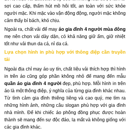
sợi cao cấp, thấm hút mồ hôi tốt, an toàn với sức khỏe
người mặc. Khi mặc vào vận động động, người mặc không
cảm thấy bí bách, khó chịu.
Ngoài ra, chất vải để may
áo gia đình 4 người mùa đông
mẹ nên chọn vải dày dặn, có khả năng giữ ấm, giữ nhiệt
tốt như vải thun da cá, nỉ da cá.
Lựa chọn hình in phù hợp với thông điệp cần truyền
tải
Ngoài địa chỉ may áo uy tín, chất liệu vải thích hợp thì hình
in trên áo cũng góp phần không nhỏ để mang đến mẫu
quần
áo gia đình 4 người
đẹp, phù hợp. Mỗi hình in trên
áo là một thông điệp, ý nghĩa của từng gia đình khác nhau.
Từ tình cảm gia đình thiêng liêng và cao quý, mẹ tìm ra
những hình ảnh, những câu slogan phù hợp với gia đình
nhà mình. Để khi chiếc áo phông đồng phục được hoàn
thành sẽ mang đến sự độc đáo, lạ mắt và không giống với
các gia đình khác.