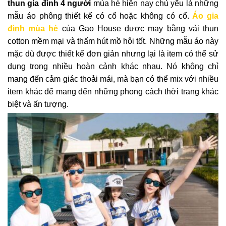
thun gia đình 4 người
mùa hè hiện nay chủ yếu là những
mẫu áo phông thiết kế có cổ hoặc không có cổ.
Áo gia
đình mùa hè
của Gạo House được may bằng vải thun
cotton mềm mại và thấm hút mồ hôi tốt. Những mẫu áo này
mặc dù được thiết kế đơn giản nhưng lại là item có thể sử
dụng trong nhiều hoàn cảnh khác nhau. Nó không chỉ
mang đến cảm giác thoải mái, mà bạn có thể mix với nhiều
item khác để mang đến những phong cách thời trang khác
biệt và ấn tượng.