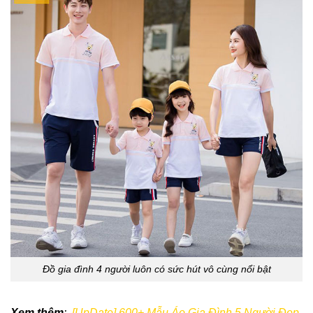
Đồ gia đình 4 người luôn có sức hút vô cùng nổi bật
Xem thêm
:
[UpDate] 600+ Mẫu Áo Gia Đình 5 Người Đẹp,