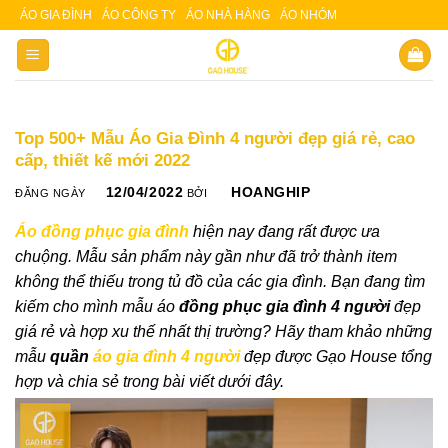
Skip
ÁO GIA ĐÌNH
ÁO CÔNG TY
ÁO NHÀ HÀNG
ÁO NHÓM
Slot 5000
Slot pulsa
to
content
Top 500+ Mẫu Áo Gia Đình 4 người đẹp giá rẻ, cao
cấp, thiết kế mới 2022
12/04/2022
HOANGHIP
ĐĂNG NGÀY
BỞI
Áo đồng phục gia đình
hiện nay đang rất được ưa
chuộng. Mẫu sản phẩm này gần như đã trở thành item
không thể thiếu trong tủ đồ của các gia đình. Bạn đang tìm
kiếm cho mình mẫu áo
đồng phục gia đình 4 người
đẹp
giá rẻ và hợp xu thế nhất thị trường? Hãy tham khảo những
mẫu
quần
á
o gia đình 4 người
đẹp được Gạo House tổng
hợp và chia sẻ trong bài viết dưới đây.