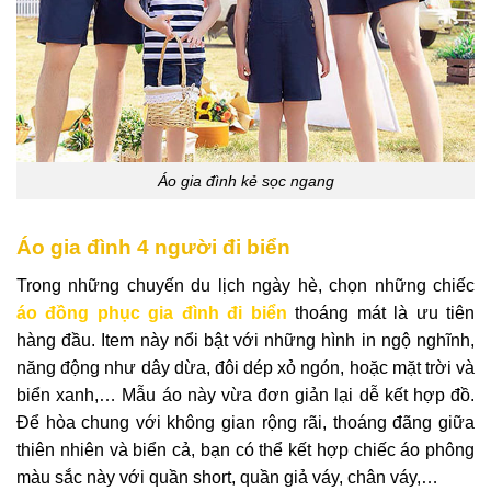
Áo gia đình kẻ sọc ngang
Áo gia đình 4 người đi biển
Trong những chuyến du lịch ngày hè, chọn những chiếc
áo đồng phục gia đình đi biển
thoáng mát là ưu tiên
hàng đầu. Item này nổi bật với những hình in ngộ nghĩnh,
năng động như dây dừa, đôi dép xỏ ngón, hoặc mặt trời và
biển xanh,… Mẫu áo này vừa đơn giản lại dễ kết hợp đồ.
Để hòa chung với không gian rộng rãi, thoáng đãng giữa
thiên nhiên và biển cả, bạn có thể kết hợp chiếc áo phông
màu sắc này với quần short, quần giả váy, chân váy,…