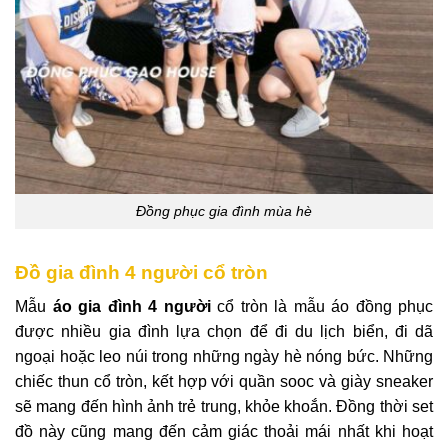
Đồng phục gia đình mùa hè
Đồ gia đình 4 người cổ tròn
Mẫu
áo gia đình 4 người
cổ tròn là mẫu áo đồng phục
được nhiều gia đình lựa chọn để đi du lịch biển, đi dã
ngoại hoặc leo núi trong những ngày hè nóng bức. Những
chiếc
thun cổ tròn
, kết hợp với quần sooc và giày sneaker
sẽ mang đến hình ảnh trẻ trung, khỏe khoắn. Đồng thời set
đồ này cũng mang đến cảm giác thoải mái nhất khi hoạt