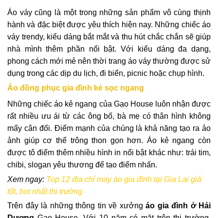
Áo váy cũng là một trong những sản phẩm vô cùng thịnh
hành và đặc biệt được yêu thích hiện nay. Những chiếc áo
váy trendy, kiểu dáng bắt mắt và thu hút chắc chắn sẽ giúp
nhà mình thêm phần nổi bật. Với kiểu dáng đa dạng,
phong cách mới mẻ nên thời trang áo váy thường được sử
dụng trong các dịp du lịch, đi biển, picnic hoặc chụp hình.
Áo đồng phục gia đình kẻ sọc ngang
Những chiếc áo kẻ ngang của Gạo House luôn nhận được
rất nhiều ưu ái từ các ông bố, bà mẹ có thân hình không
mấy cân đối. Điểm mạnh của chúng là khả năng tạo ra ảo
ảnh giúp cơ thể trông thon gọn hơn. Áo kẻ ngang còn
được tô điểm thêm nhiều hình in nổi bật khác như: trái tim,
chibi, slogan yêu thương để tạo điểm nhấn.
Xem ngay:
Top 12 địa chỉ may áo gia đình tại Gia Lai giá
tốt, hot nhất thị trường
Trên đây là những thông tin về xưởng
áo gia đình ở Hải
Dương
Gạo House. Với 10 năm có mặt trên thị trường,