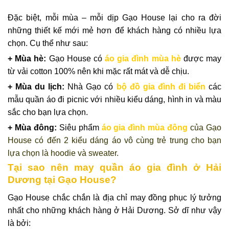
Đặc biệt, mỗi mùa – mỗi dịp Gạo House lại cho ra đời
những thiết kế mới mẻ hơn để khách hàng có nhiều lựa
chọn. Cụ thể như sau:
+ Mùa hè:
Gạo House có
áo gia đình mùa hè
được may
từ vải cotton 100% nên khi mặc rất mát và dễ chịu.
+ Mùa du lịch:
Nhà Gạo có
bộ đồ gia đình đi biển
các
mẫu quần áo đi picnic với nhiều kiểu dáng, hình in và màu
sắc cho bạn lựa chọn.
+ Mùa đông:
Siêu phẩm
áo gia đình mùa đông
của Gạo
House có đến 2 kiểu dáng áo vô cùng trẻ trung cho bạn
lựa chọn là hoodie và sweater.
Tại sao nên may quần áo gia đình ở Hải
Dương tại Gạo House?
Gạo House chắc chắn là địa chỉ may đồng phục lý tưởng
nhất cho những khách hàng ở Hải Dương. Sở dĩ như vậy
là bởi: