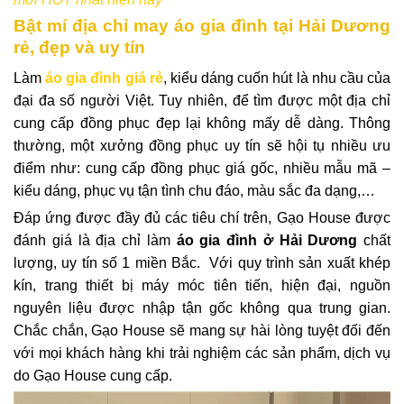
Bật mí địa chỉ may áo gia đình tại Hải Dương
rẻ, đẹp và uy tín
Làm
áo gia đình giá rẻ
, kiểu dáng cuốn hút là nhu cầu của
đại đa số người Việt. Tuy nhiên, để tìm được một địa chỉ
cung cấp đồng phục đẹp lại không mấy dễ dàng. Thông
thường, một xưởng đồng phục uy tín sẽ hội tụ nhiều ưu
điểm như: cung cấp đồng phục giá gốc, nhiều mẫu mã –
kiểu dáng, phục vụ tận tình chu đáo, màu sắc đa dạng,…
Đáp ứng được đầy đủ các tiêu chí trên, Gạo House được
đánh giá là địa chỉ làm
áo gia đình ở Hải Dương
chất
lượng, uy tín số 1 miền Bắc. Với quy trình sản xuất khép
kín, trang thiết bị máy móc tiên tiến, hiện đại, nguồn
nguyên liệu được nhập tận gốc không qua trung gian.
Chắc chắn, Gạo House sẽ mang sự hài lòng tuyệt đối đến
với mọi khách hàng khi trải nghiệm các sản phẩm, dịch vụ
do Gạo House cung cấp.