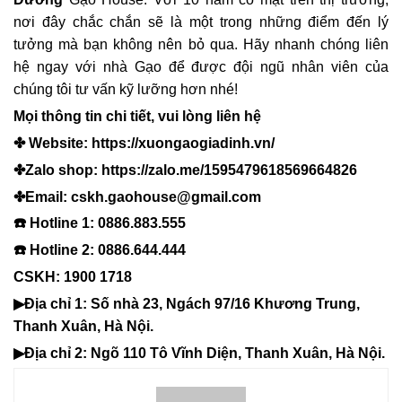
nơi đây chắc chắn sẽ là một trong những điểm đến lý
tưởng mà bạn không nên bỏ qua. Hãy nhanh chóng liên
hệ ngay với nhà Gạo để được đội ngũ nhân viên của
chúng tôi tư vấn kỹ lưỡng hơn nhé!
Mọi thông tin chi tiết, vui lòng liên hệ
✤ Website:
https://xuongaogiadinh.vn/
✤Zalo shop:
https://zalo.me/1595479618569664826
✤Email: cskh.gaohouse@gmail.com
☎️ Hotline 1: 0886.883.555
☎️ Hotline 2: 0886.644.444
️CSKH: 1900 1718
▶Địa chỉ 1: Số nhà 23, Ngách 97/16 Khương Trung,
Thanh Xuân, Hà Nội.
▶Địa chỉ 2: Ngõ 110 Tô Vĩnh Diện, Thanh Xuân, Hà Nội.