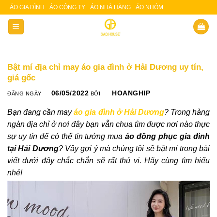
Skip
ÁO GIA ĐÌNH
ÁO CÔNG TY
ÁO NHÀ HÀNG
ÁO NHÓM
Slot 5000
Slot pulsa
to
content
Bật mí địa chỉ may áo gia đình ở Hải Dương uy tín,
giá gốc
06/05/2022
HOANGHIP
ĐĂNG NGÀY
BỞI
Bạn đang cần may
áo gia đình ở Hải Dương
? Trong hàng
ngàn địa chỉ ở nơi đây bạn vẫn chua tìm được nơi nào thực
sự uy tín để có thể tin tưởng mua
áo đồng phục gia đình
tại Hải Dương
? Vậy gợi ý mà chúng tôi sẽ bật mí trong bài
viết dưới đây chắc chắn sẽ rất thú vị. Hãy cùng tìm hiểu
nhé!