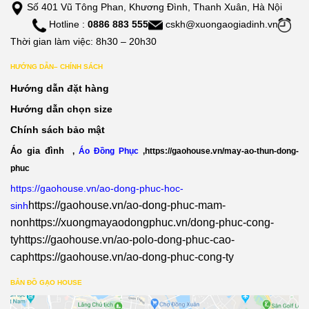
Số 401 Vũ Tông Phan, Khương Đình, Thanh Xuân, Hà Nội
Hotline :
0886 883 555
cskh@xuongaogiadinh.vn
Thời gian làm việc: 8h30 – 20h30
HƯỚNG DẪN– CHÍNH SÁCH
Hướng dẫn đặt hàng
Hướng dẫn chọn size
Chính sách bảo mật
Áo gia đình
,
Áo Đồng Phục
,
https://gaohouse.vn/may-ao-thun-dong-
phuc
https://gaohouse.vn/ao-dong-phuc-hoc-
https://gaohouse.vn/ao-dong-phuc-mam-
sinh
non
https://xuongmayaodongphuc.vn/dong-phuc-cong-
ty
https://gaohouse.vn/ao-polo-dong-phuc-cao-
cap
https://gaohouse.vn/ao-dong-phuc-cong-ty
BẢN ĐỒ GẠO HOUSE