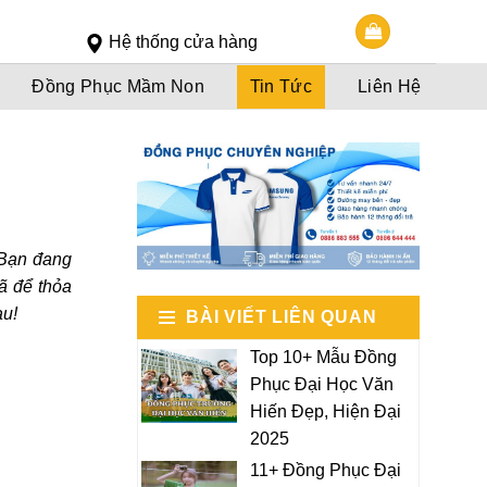
Slot 5000
Slot pulsa
Hệ thống cửa hàng
Đồng Phục Mầm Non
Tin Tức
Liên Hệ
. Bạn đang
ã để thỏa
au!
BÀI VIẾT LIÊN QUAN
Top 10+ Mẫu Đồng
Phục Đại Học Văn
Hiến Đẹp, Hiện Đại
2025
11+ Đồng Phục Đại