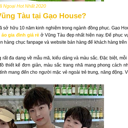
ã Ngoại Hot Nhất 2020
 Vũng Tàu tại Gạo House?
đã sở hữu 10 năm kinh nghiệm trong ngành đồng phục. Gạo Hou
áo gia đình giá rẻ
ở Vũng Tàu đẹp nhất hiện nay. Để phục v
ển hàng chục fanpage và website bán hàng để khách hàng trên
rất đa dạng về mẫu mã, kiểu dáng và màu sắc. Đặc biệt, mỗi s
đồ thiết kế đơn giản, màu sắc trang nhã mang phong cách n
 tính mang đến cho người mặc vẻ ngoài trẻ trung, năng động. V