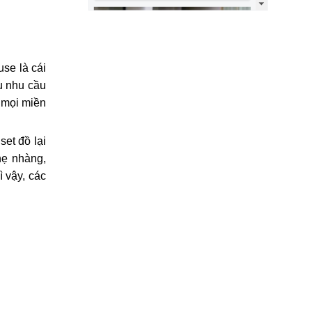
se là cái
ụ nhu cầu
 mọi miền
et đồ lại
hẹ nhàng,
ì vậy, các