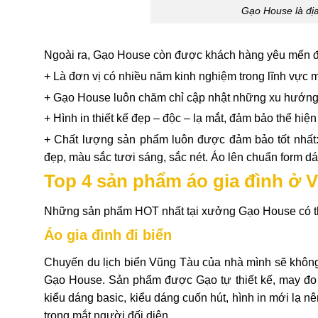
Gạo House là địa
Ngoài ra, Gạo House còn được khách hàng yêu mến đ
+ Là đơn vị có nhiều năm kinh nghiệm trong lĩnh vực m
+ Gạo House luôn chăm chỉ cập nhật những xu hướng t
+ Hình in thiết kế đẹp – độc – lạ mắt, đảm bảo thể hiệ
+ Chất lượng sản phẩm luôn được đảm bảo tốt nhất
đẹp, màu sắc tươi sáng, sắc nét. Áo lên chuẩn form d
Top 4 sản phẩm áo gia đình ở 
Những sản phẩm HOT nhất tại xưởng Gạo House có t
Áo gia đình đi biển
Chuyến du lịch biển Vũng Tàu của nhà mình sẽ không
Gạo House. Sản phẩm được Gạo tự thiết kế, may đo v
kiểu dáng basic, kiểu dáng cuốn hút, hình in mới lạ 
trong mắt người đối diện.