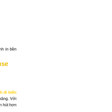
nh in bền
use
h đi biển
hăng. Với
ốn hút hơn