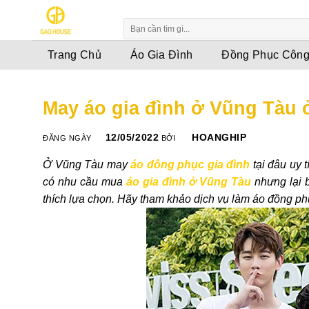
Skip
to
content
Trang Chủ
Áo Gia Đình
Đồng Phục Công
May áo gia đình ở Vũng Tàu 
12/05/2022
HOANGHIP
ĐĂNG NGÀY
BỞI
Ở Vũng Tàu may
áo đông phục gia đình
tại đâu uy 
có nhu cầu mua
áo gia đình ở Vũng Tàu
nhưng lại 
thích lựa chọn. Hãy tham khảo dịch vụ làm áo đồng ph