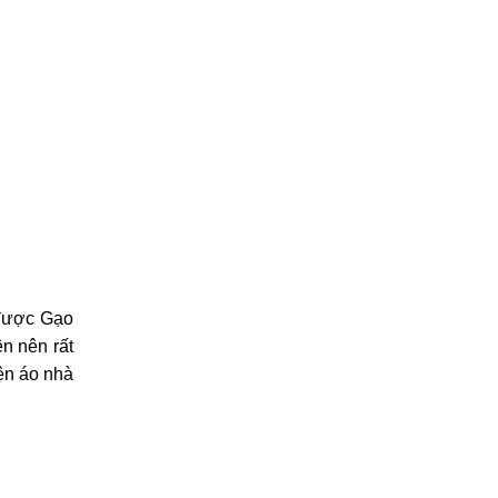
 được Gạo
ên nên rất
iện áo nhà