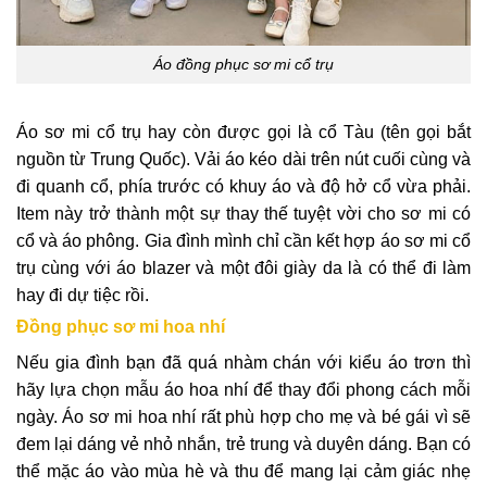
Áo đồng phục sơ mi cổ trụ
Áo sơ mi cổ trụ hay còn được gọi là cổ Tàu (tên gọi bắt
nguồn từ Trung Quốc). Vải áo kéo dài trên nút cuối cùng và
đi quanh cổ, phía trước có khuy áo và độ hở cổ vừa phải.
Item này trở thành một sự thay thế tuyệt vời cho sơ mi có
cổ và áo phông. Gia đình mình chỉ cần kết hợp áo sơ mi cổ
trụ cùng với áo blazer và một đôi giày da là có thể đi làm
hay đi dự tiệc rồi.
Đồng phục sơ mi hoa nhí
Nếu gia đình bạn đã quá nhàm chán với kiểu áo trơn thì
hãy lựa chọn mẫu áo hoa nhí để thay đổi phong cách mỗi
ngày. Áo sơ mi hoa nhí rất phù hợp cho mẹ và bé gái vì sẽ
đem lại dáng vẻ nhỏ nhắn, trẻ trung và duyên dáng. Bạn có
thể mặc áo vào mùa hè và thu để mang lại cảm giác nhẹ