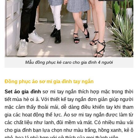
Mẫu đồng phục kẻ caro cho gia đình 4 người
Đồng phục áo sơ mi gia đình tay ngắn
Set áo gia đình
sơ mi tay ngắn thích hợp mặc trong thời
tiết mùa hè oi ả. Với thiết kế tay ngắn đơn giản giúp người
mặc cảm thấy thoải mái, dễ dàng điều khiển tay khi tham
gia các hoạt động thể lực. Áo sơ mi tay ngắn được làm từ
các chất liệu như lanh, đũi mềm và mát. Có nhiều màu vải
cho gia đình bạn lựa chọn như màu trắng, hồng xanh, kẻ ô
nhỏ, hoa lá phù hợp với sở thích của mọi thành viên.