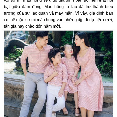
Áo sơ mi màu hồng sẽ giúp gia đình bạn trở nên thật nổi
bật giữa đám đông. Màu hồng từ lâu đã trở thành biểu
tượng của sự lạc quan và may mắn. Vì vậy, gia đình bạn
có thể mặc sơ mi màu hồng vào những dịp đi dự tiệc cưới,
tân gia hay chào đón năm mới.