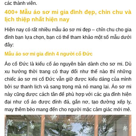
các thành viên.
400+ Mẫu áo sơ mi gia đình đẹp, chỉn chu và
lịch thiệp nhất hiện nay
Hiện nay có rất nhiều mẫu áo sơ mi đẹp – chỉn chu cho gia
đình bạn lựa chọn, bạn có thể tham khảo một số mẫu dưới
đây:
Mẫu áo sơ mi gia đình 4 người cổ Đức
Áo cổ Đức là kiểu cổ áo nguyên bản dành cho sơ mi. Dù
xu hướng thời trang có thay đổi như thế nào thì những
chiếc áo sơ mi cổ Đức vẫn giữ được kiểu dáng của mình
bởi sự thanh lịch và sang trọng mà nó mang lại. Áo sơ mi
này cũng được cách tân để phù hợp với các gia đình hiện
đại như cổ áo được đính đá, gắn nơ, tạo đường xếp ly,
may thêm bèo mang đến cho người mặc cảm giác mới mẻ.