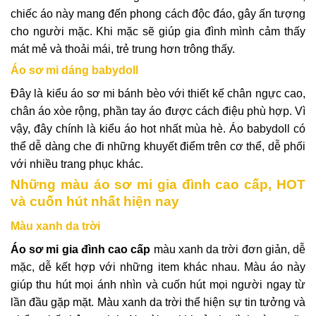
chiếc áo này mang đến phong cách độc đáo, gây ấn tượng
cho người mặc. Khi mặc sẽ giúp gia đình mình cảm thấy
mát mẻ và thoải mái, trẻ trung hơn trông thấy.
Áo sơ mi dáng babydoll
Đây là kiểu áo sơ mi bánh bèo với thiết kế chân ngực cao,
chân áo xòe rộng, phần tay áo được cách điệu phù hợp. Vì
vậy, đây chính là kiểu áo hot nhất mùa hè. Áo babydoll có
thể dễ dàng che đi những khuyết điểm trên cơ thể, dễ phối
với nhiều trang phục khác.
Những màu áo sơ mi gia đình cao cấp, HOT
và cuốn hút nhất hiện nay
Màu xanh da trời
Áo sơ mi gia đình cao cấp
màu xanh da trời đơn giản, dễ
mặc, dễ kết hợp với những item khác nhau. Màu áo này
giúp thu hút mọi ánh nhìn và cuốn hút mọi người ngay từ
lần đầu gặp mặt. Màu xanh da trời thể hiện sự tin tưởng và