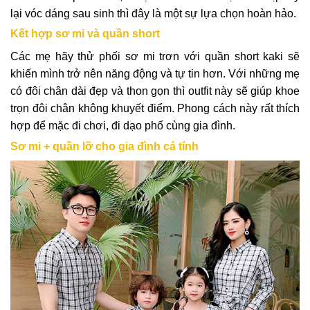
lại vóc dáng sau sinh thì đây là một sự lựa chọn hoàn hảo.
Kết hợp sơ mi và quần short
Các mẹ hãy thử phối sơ mi trơn với quần short kaki sẽ
khiến mình trở nên năng động và tự tin hơn. Với những mẹ
có đôi chân dài đẹp và thon gọn thì outfit này sẽ giúp khoe
trọn đôi chân không khuyết điểm. Phong cách này rất thích
hợp để mặc đi chơi, đi dạo phố cùng gia đình.
Sơ mi + quần lỡ cho gia đình cá tính