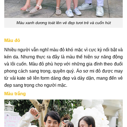
Màu xanh dương toát lên vẻ đẹp tươi trẻ và cuốn hút
Màu đỏ
Nhiều người vẫn nghĩ màu đỏ khó mặc vì cực kỳ nổi bật và
kén da. Nhưng thực ra đây là màu thể hiện sự năng động
và lôi cuốn. Màu đỏ phù hợp với những gia đình theo đuổi
phong cách sang trọng, quyền quý. Áo sơ mi đỏ được may
từ vải kate sẽ lên form dáng đẹp và dày dặn, mang đến vẻ
đẹp sang trọng cho người mặc.
Màu trắng