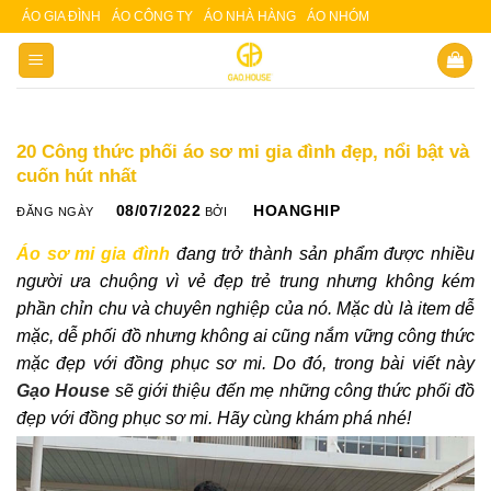
Skip
ÁO GIA ĐÌNH
ÁO CÔNG TY
ÁO NHÀ HÀNG
ÁO NHÓM
Slot 5000
Slot pulsa
to
content
20 Công thức phối áo sơ mi gia đình đẹp, nổi bật và
cuốn hút nhất
08/07/2022
HOANGHIP
ĐĂNG NGÀY
BỞI
Áo sơ mi gia đình
đang trở thành sản phẩm được nhiều
người ưa chuộng
vì vẻ đẹp trẻ trung nhưng không kém
phần chỉn chu và chuyên nghiệp của nó. Mặc dù là item dễ
mặc, dễ phối đồ nhưng không ai cũng nắm vững công thức
mặc đẹp với đồng phục sơ mi. Do đó, trong bài viết này
Gạo House
sẽ giới thiệu đến mẹ những công thức phối đồ
đẹp với đồng phục sơ mi. Hãy cùng khám phá nhé!