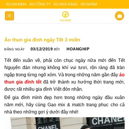
Skip
ÁO GIA ĐÌNH
ÁO CÔNG TY
ÁO NHÀ HÀNG
ÁO NHÓM
Slot 5000
Slot pulsa
to
content
Áo thun gia đình ngày Tết 3 miền
03/12/2019
HOANGHIP
ĐĂNG NGÀY
BỞI
Tết đến xuân về, phải còn chục ngày nữa mới đến Tết
Nguyên đán nhưng không khí vui tươi, rộn ràng đã tràn
ngập trong từng ngõ xóm. Và trong những năm gần đây
áo
thun gia đình tết
đã trở thành xu hướng thời trang mới,
được rất nhiều gia đình Việt đón nhận.
Để gia đình mình đẹp hơn trong những ngày đầu xuân
năm mới, hãy cùng Gạo mix & match trang phục cho cả
nhà theo những gợi ý dưới đây nhé!