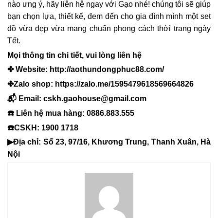
nào ưng ý, hãy liên hệ ngay với Gạo nhé! chúng tôi sẽ giúp
bạn chọn lựa, thiết kế, đem đến cho gia đình mình một set
đồ vừa đẹp vừa mang chuẩn phong cách thời trang ngày
Tết.
Mọi thông tin chi tiết, vui lòng liên hệ
✤ Website: http://aothundongphuc88.com/
✤Zalo shop: https://zalo.me/1595479618569664826
📬 Email: cskh.gaohouse@gmail.com
☎️ Liên hệ mua hàng: 0886.883.555
☎️CSKH: 1900 1718
▶Địa chỉ: Số 23, 97/16, Khương Trung, Thanh Xuân, Hà
Nội