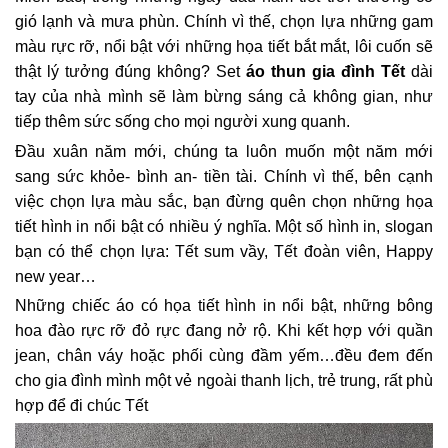
gió lạnh và mưa phùn. Chính vì thế, chọn lựa những gam
màu rực rỡ, nổi bật với những họa tiết bắt mắt, lôi cuốn sẽ
thật lý tưởng đúng không? Set
áo thun gia đình Tết
dài
tay của nhà mình sẽ làm bừng sáng cả không gian, như
tiếp thêm sức sống cho mọi người xung quanh.
Đầu xuân năm mới, chúng ta luôn muốn một năm mới
sang sức khỏe- bình an- tiền tài. Chính vì thế, bên cạnh
việc chọn lựa màu sắc, bạn đừng quên chọn những họa
tiết hình in nổi bật có nhiều ý nghĩa. Một số hình in, slogan
bạn có thể chọn lựa: Tết sum vầy, Tết đoàn viên, Happy
new year…
Những chiếc áo có họa tiết hình in nổi bật, những bông
hoa đào rực rỡ đỏ rực đang nở rộ. Khi kết hợp với quần
jean, chân váy hoặc phối cùng đầm yếm…đều đem đến
cho gia đình mình một vẻ ngoài thanh lịch, trẻ trung, rất phù
hợp để đi chúc Tết