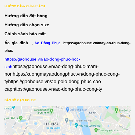
HƯỚNG DẪN– CHÍNH SÁCH
Hướng dẫn đặt hàng
Hướng dẫn chọn size
Chính sách bảo mật
Áo gia đình
,
Áo Đồng Phục
,
https://gaohouse.vn/may-ao-thun-dong-
phuc
https://gaohouse.vn/ao-dong-phuc-hoc-
https://gaohouse.vn/ao-dong-phuc-mam-
sinh
non
https://xuongmayaodongphuc.vn/dong-phuc-cong-
ty
https://gaohouse.vn/ao-polo-dong-phuc-cao-
cap
https://gaohouse.vn/ao-dong-phuc-cong-ty
BẢN ĐỒ GẠO HOUSE