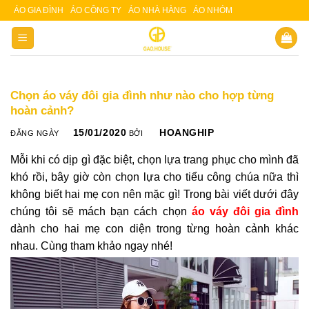
Skip
ÁO GIA ĐÌNH
ÁO CÔNG TY
ÁO NHÀ HÀNG
ÁO NHÓM
Slot 5000
Slot pulsa
to
content
Chọn áo váy đôi gia đình như nào cho hợp từng
hoàn cảnh?
15/01/2020
HOANGHIP
ĐĂNG NGÀY
BỞI
Mỗi khi có dịp gì đặc biệt, chọn lựa trang phục cho mình đã
khó rồi, bây giờ còn chọn lựa cho tiểu công chúa nữa thì
không biết hai mẹ con nên mặc gì! Trong bài viết dưới đây
chúng tôi sẽ mách bạn cách chọn
áo váy đôi gia đình
dành cho hai mẹ con diện trong từng hoàn cảnh khác
nhau. Cùng tham khảo ngay nhé!