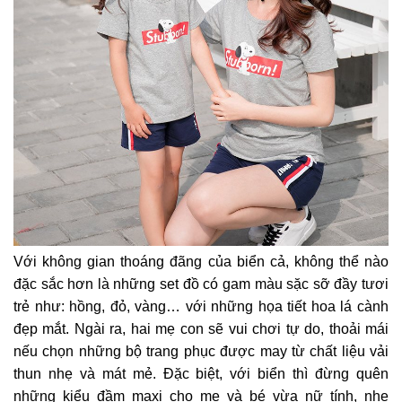
Với không gian thoáng đãng của biển cả, không thể nào
đặc sắc hơn là những set đồ có gam màu sặc sỡ đầy tươi
trẻ như: hồng, đỏ, vàng… với những họa tiết hoa lá cành
đẹp mắt. Ngài ra, hai mẹ con sẽ vui chơi tự do, thoải mái
nếu chọn những bộ trang phục được may từ chất liệu vải
thun nhẹ và mát mẻ. Đặc biệt, với biển thì đừng quên
những kiểu đầm maxi cho mẹ và bé vừa nữ tính, nhẹ