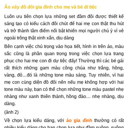
Áo váy đồ đôi gia đình cho mẹ và bé đi tiệc
Luôn ưu tiên chọn lựa những set đầm đôi được thiết kế
sáng tạo có kiểu cách đôi chút để hai mẹ con thật thu hút
và trở thành tâm điểm nổi bật khiến mọi người chú ý vì vẻ
ngoài trông thật xinh xắn, dịu dàng
Bên cạnh việc chú trọng vào họa tiết, hình in trên áo, màu
sắc cũng là phần quan trọng trong việc chọn lựa trang
phục cho hai mẹ con đi dự tiệc đấy! Thường thì các bé gái
rất thích những gam màu công chúa như trắng, hồng,
vàng, đỏ…đó là những tone màu sáng. Tuy nhiên, vì hai
mẹ con cùng diện đồ đôi nên nếu mẹ không hợp với hai
tone màu này, bạn có thể chọn những tone màu pastel nhẹ
nhàng như xanh thiên thành, hồng đào… nhẹ nhàng, dịu
dàng.
(ảnh 2)
Về chọn lựa kiểu dáng, với
áo gia đình
thường có rất
nhiều kiểu dáng cho bạn chọn lựa như đầm suông, suông