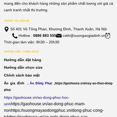
mang đến cho khách hàng những sản phẩm chất lượng với giá cả
cạnh tranh nhất thị trường.
THÔNG TIN LIÊN HỆ
Số 401 Vũ Tông Phan, Khương Đình, Thanh Xuân, Hà Nội
Hotline :
0886 883 555
cskh@xuongaogiadinh.vn
Thời gian làm việc: 8h30 – 20h30
HƯỚNG DẪN– CHÍNH SÁCH
Hướng dẫn đặt hàng
Hướng dẫn chọn size
Chính sách bảo mật
Áo gia đình
,
Áo Đồng Phục
,
https://gaohouse.vn/may-ao-thun-dong-
phuc
https://gaohouse.vn/ao-dong-phuc-hoc-
https://gaohouse.vn/ao-dong-phuc-mam-
sinh
non
https://xuongmayaodongphuc.vn/dong-phuc-cong-
ty
https://gaohouse.vn/ao-polo-dong-phuc-cao-