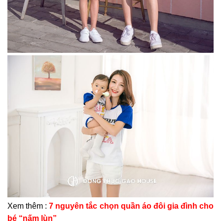
Xem thêm :
7 nguyên tắc chọn quần áo đôi gia đình cho
bé “nấm lùn”