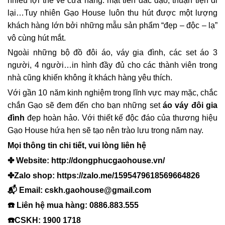
nhiều lợi thế về cửa hàng: mặt tiền đắc đạo, thuận tiện đi
lại…Tuy nhiên Gạo House luôn thu hút được một lượng
khách hàng lớn bởi những mẫu sản phẩm “đẹp – độc – lạ”
vô cùng hút mắt.
Ngoài những bộ đồ đôi áo, váy gia đình, các set áo 3
người, 4 người…in hình đầy đủ cho các thành viên trong
nhà cũng khiến không ít khách hàng yêu thích.
Với gần 10 năm kinh nghiệm trong lĩnh vực may mặc, chắc
chắn Gạo sẽ đem đến cho bạn những set
áo váy đôi gia
đình
đẹp hoàn hảo. Với thiết kế độc đáo của thương hiệu
Gạo House hứa hẹn sẽ tạo nên trào lưu trong năm nay.
Mọi thông tin chi tiết, vui lòng liên hệ
✤ Website: http://dongphucgaohouse.vn/
✤Zalo shop: https://zalo.me/1595479618569664826
📬 Email: cskh.gaohouse@gmail.com
☎️ Liên hệ mua hàng: 0886.883.555
☎️CSKH: 1900 1718