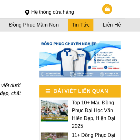
Slot 5000
Slot pulsa
Hệ thống cửa hàng
Đồng Phục Mầm Non
Tin Tức
Liên Hệ
t
 viết dưới
BÀI VIẾT LIÊN QUAN
đẹp, chất
Top 10+ Mẫu Đồng
Phục Đại Học Văn
Hiến Đẹp, Hiện Đại
2025
11+ Đồng Phục Đại