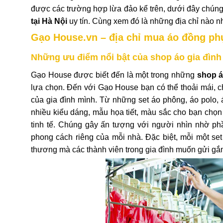
được các trường hợp lừa đảo kể trên, dưới đây chúng 
tại Hà Nội
uy tín. Cùng xem đó là những địa chỉ nào n
Gạo House.vn – địa chỉ mua áo đồng phụ
Những ưu điểm nổi bật của shop áo gia đìn
Gạo House được biết đến là một trong những
shop á
lựa chọn. Đến với Gạo House bạn có thể thoải mái, 
của gia đình mình. Từ những set áo phông, áo polo
nhiều kiểu dáng, mẫu họa tiết, màu sắc cho bạn chọ
tinh tế. Chúng gây ấn tượng với người nhìn nhờ phầ
phong cách riêng của mỗi nhà. Đặc biệt, mỗi một set
thương mà các thành viên trong gia đình muốn gửi g