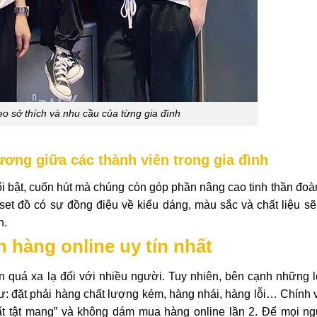
eo sở thích và nhu cầu của từng gia đình
ương giữa các thành viên trong gia đình
 bật, cuốn hút mà chúng còn góp phần nâng cao tinh thần đoàn
 set đồ có sự đồng điệu về kiểu dáng, màu sắc và chất liệu sẽ
n.
n hàng online uy tín nhất
 quá xa lạ đối với nhiều người. Tuy nhiên, bên cạnh những l
ư: đặt phải hàng chất lượng kém, hàng nhái, hàng lỗi… Chính 
mất tật mang” và không dám mua hàng online lần 2. Để mọi ng