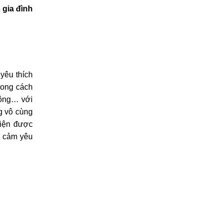
 gia đình
 yêu thích
hong cách
đông… với
g vô cùng
hiện được
h cảm yêu