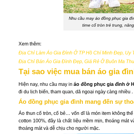
Nhu cầu may áo đồng phục gia đìn
time cổ tròn trẻ trung, năn
Xem thêm:
Địa Chỉ Làm Áo Gia Đình Ở TP Hồ Chí Minh Đẹp, Uy 
Địa Chỉ Bán Áo Gia Đình Đẹp, Giá Rẻ Ở Buôn Ma Thu
Tại sao việc mua bán áo gia đì
Hiện nay, nhu cầu may in
áo đồng phục gia đình ở 
đi du lịch biển, tham quan, dã ngoại ngày càng nhiều .
Áo đồng phục gia đình mang đến sự tho
Áo thun cổ tròn, cổ bẻ… vốn dĩ là món item không th
cotton 100%, đây là chất liệu mềm mịn, thoáng mát v
thoáng mát và dễ chịu cho người mặc.