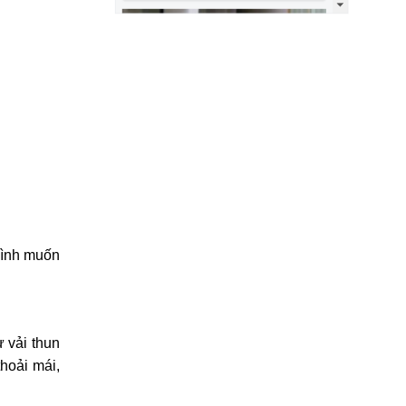
 đình muốn
 vải thun
hoải mái,