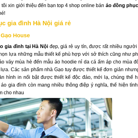
tôi xin giới thiệu đến bạn top 4 shop online bán
áo đồng phục
hé!
c gia đình Hà Nội giá rẻ
h Gạo House
o gia đình tại Hà Nội
đẹp, giá rẻ uy tín, được rất nhiều người
chọn lựa những mẫu thiết kế phù hợp với sở thích cũng như p
, áo váy mùa hè đến mẫu áo hoodie nỉ da cá ấm áp cho mùa 
n lựa. Các sản phẩm nhà Gạo tuy được thiết kế đơn giản nhưn
n hình in nổi bật được thiết kế độc đáo, mới lạ, chúng thể 
 áo gia đình còn mang nhiều thông điệp ý nghĩa, thể hiện tìn
ắm cho nhau