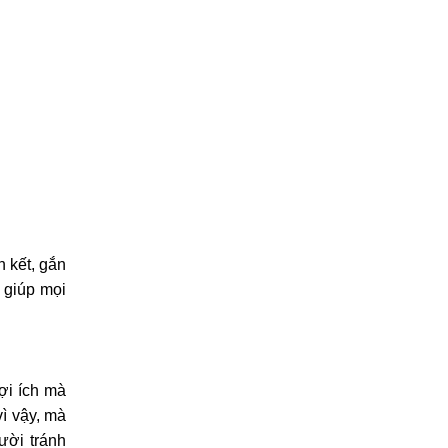
 kết, gắn
 giúp mọi
ợi ích mà
vì vậy, mà
ười tránh