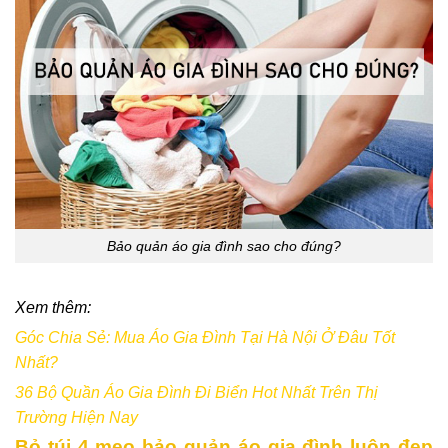
Bảo quản áo gia đình sao cho đúng?
Xem thêm:
Góc Chia Sẻ: Mua Áo Gia Đình Tại Hà Nội Ở Đâu Tốt
Nhất?
36 Bộ Quần Áo Gia Đình Đi Biển Hot Nhất Trên Thị
Trường Hiện Nay
Bỏ túi 4 mẹo bảo quản áo gia đình luôn đẹp