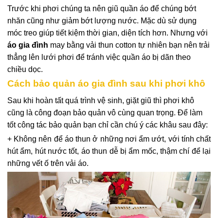
Trước khi phơi chúng ta nên giũ quần áo để chúng bớt
nhăn cũng như giảm bớt lượng nước. Mặc dù sử dụng
móc treo giúp tiết kiệm thời gian, diện tích hơn. Nhưng với
áo gia đình
may bằng vải thun cotton tự nhiên bạn nên trải
thẳng lên lưới phơi để tránh việc quần áo bị dãn theo
chiều dọc.
Cách bảo quản áo gia đình sau khi phơi khô
Sau khi hoàn tất quá trình vệ sinh, giặt giũ thì phơi khô
cũng là công đoạn bảo quản vô cùng quan trọng. Để làm
tốt công tác bảo quản bạn chỉ cần chú ý các khâu sau đây:
+ Không nên để áo thun ở những nơi ẩm ướt, với tính chất
hút ẩm, hút nước tốt, áo thun dễ bị ẩm mốc, thậm chí để lại
những vết ố trên vải áo.