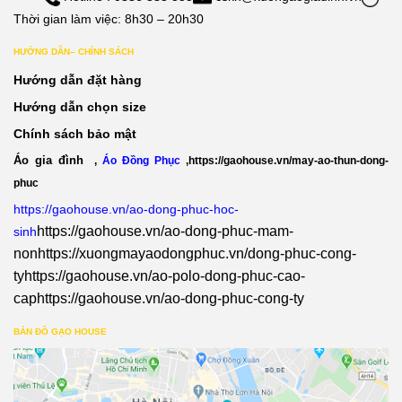
Thời gian làm việc: 8h30 – 20h30
HƯỚNG DẪN– CHÍNH SÁCH
Hướng dẫn đặt hàng
Hướng dẫn chọn size
Chính sách bảo mật
Áo gia đình
,
Áo Đồng Phục
,
https://gaohouse.vn/may-ao-thun-dong-
phuc
https://gaohouse.vn/ao-dong-phuc-hoc-
https://gaohouse.vn/ao-dong-phuc-mam-
sinh
non
https://xuongmayaodongphuc.vn/dong-phuc-cong-
ty
https://gaohouse.vn/ao-polo-dong-phuc-cao-
cap
https://gaohouse.vn/ao-dong-phuc-cong-ty
BẢN ĐỒ GẠO HOUSE