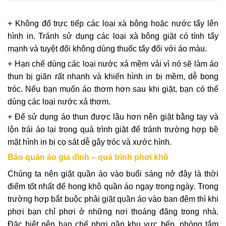
+ Không đổ trực tiếp các loại xà bông hoặc nước tẩy lên
hình in. Tránh sử dụng các loại xà bông giặt có tính tẩy
mạnh và tuyệt đối không dùng thuốc tẩy đối với áo màu.
+ Hạn chế dùng các loại nước xả mềm vải vì nó sẽ làm áo
thun bị giãn rất nhanh và khiến hình in bị mềm, dễ bong
tróc. Nếu bạn muốn áo thơm hơn sau khi giặt, bạn có thể
dùng các loại nước xả thơm.
+ Để sử dụng áo thun được lâu hơn nên giặt bằng tay và
lộn trái áo lại trong quá trình giặt để tránh trường hợp bề
mặt hình in bị cọ sát dễ gây tróc và xước hình.
Bảo quản áo gia đình – quá trình phơi khô
Chúng ta nên giặt quần áo vào buổi sáng nở đây là thời
điểm tốt nhất để hong khô quần áo ngay trong ngày. Trong
trường hợp bắt buộc phải giặt quần áo vào ban đêm thì khi
phơi bạn chỉ phơi ở những nơi thoáng đãng trong nhà.
Đặc biệt nên hạn chế phơi gần khu vực bếp, phòng tắm