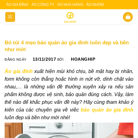
Skip
ÁO GIA ĐÌNH
ÁO CÔNG TY
ÁO NHÀ HÀNG
ÁO NHÓM
Slot 5000
Slot pulsa
to
content
Bỏ túi 4 mẹo bảo quản áo gia đình luôn đẹp và bền
như mới
13/11/2017
HOANGHIP
ĐĂNG NGÀY
BỞI
Áo gia đình
xuất hiện mùi khó chịu, bề mặt hay bị nhăn,
form không còn thẳng hoặc hình in nứt vỡ, dính chặt vào
nhau,… là những vấn đề thưởng xuyên xảy ra nếu sản
phẩm không được vệ sinh, bảo quản đúng cách. Vậy, làm
thế nào để khắc phục vấn đề này? Hãy cùng tham khảo ý
kiến của các chuyên gia về việc
bảo quản áo gia đình
luôn đẹp và bền như mới nhé!