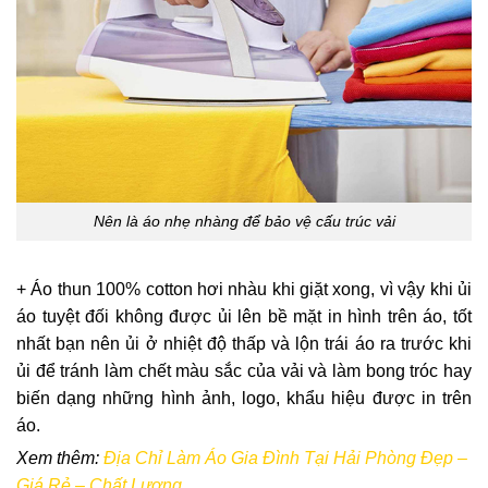
Nên là áo nhẹ nhàng để bảo vệ cấu trúc vải
+ Áo thun 100% cotton hơi nhàu khi giặt xong, vì vậy khi ủi
áo tuyệt đối không được ủi lên bề mặt in hình trên áo, tốt
nhất bạn nên ủi ở nhiệt độ thấp và lộn trái áo ra trước khi
ủi để tránh làm chết màu sắc của vải và làm bong tróc hay
biến dạng những hình ảnh, logo, khẩu hiệu được in trên
áo.
Xem thêm:
Địa Chỉ Làm Áo Gia Đình Tại Hải Phòng Đẹp –
Giá Rẻ – Chất Lượng