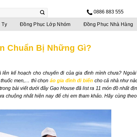
0886 883 555
 Ty
Đồng Phục Lớp Nhóm
Đồng Phục Nhà Hàng
ần Chuẩn Bị Những Gì?
 lên kế hoạch cho chuyến đi của gia đình mình chưa? Ngoài
, thuốc men,… thì chọn
áo gia đình đi biển
cho cả nhà như nào
trong bài viết dưới đây Gạo House đã list ra 11 món đồ nhất đị
 ưa chuộng nhất hiện nay để chị em tham khảo. Hãy cùng theo