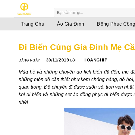
Skip
to
content
Trang Chủ
Áo Gia Đình
Đồng Phục Công
Đi Biển Cùng Gia Đình Mẹ C
30/11/2019
HOANGHIP
ĐĂNG NGÀY
BỞI
Mùa hè và những chuyến du lịch biển đã đến, mẹ đã
những món đồ cần thiết như kem chống nắng, đồ bơi
quan trọng. Để chuyến đi được suôn sẻ, trọn vẹn nhất 
khi đi biển và những set áo đồng phục đi biển được
nhé!