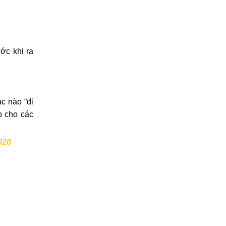
ớc khi ra
c nào “đi
p cho các
020