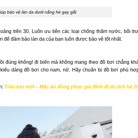
úp bảo vệ làn da dưới nắng hè gay gắt
oảng trên 30. Luôn ưu tiên các loại chống thấm nước, bôi trư
ần để đảm bảo làn da của bạn luôn được bảo vệ tốt nhất.
rồi đúng không! đi biển mà không mang theo đồ bơi chẳng khá
ều kiểu dáng đồ bơi cho nam, nữ. Hãy chuẩn bị đồ bơi phù hợ
n:
Trào lưu mới – Mặc áo đồng phục gia đình đi du lịch hè 2