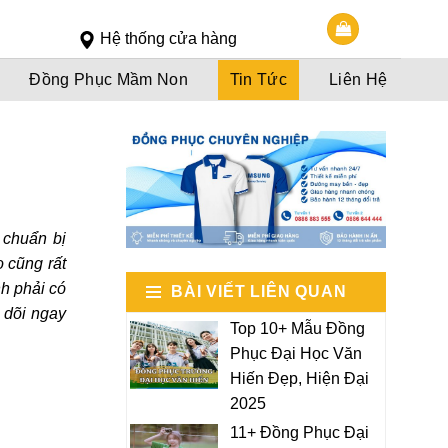
Slot 5000
Slot pulsa
Hệ thống cửa hàng
Đồng Phục Mầm Non
Tin Tức
Liên Hệ
 chuẩn bị
 cũng rất
nh phải có
BÀI VIẾT LIÊN QUAN
 dõi ngay
Top 10+ Mẫu Đồng
Phục Đại Học Văn
Hiến Đẹp, Hiện Đại
2025
11+ Đồng Phục Đại