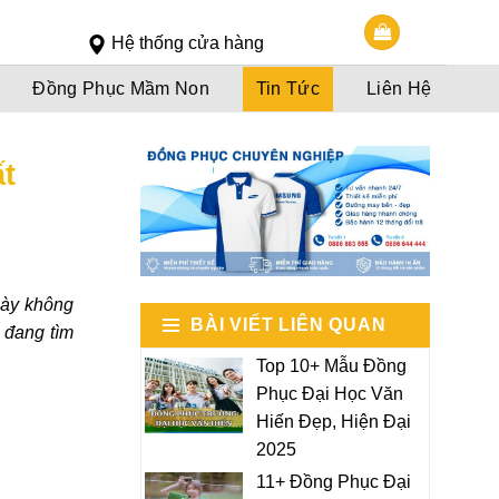
Slot 5000
Slot pulsa
Hệ thống cửa hàng
Đồng Phục Mầm Non
Tin Tức
Liên Hệ
ất
này không
BÀI VIẾT LIÊN QUAN
 đang tìm
Top 10+ Mẫu Đồng
Phục Đại Học Văn
Hiến Đẹp, Hiện Đại
2025
11+ Đồng Phục Đại