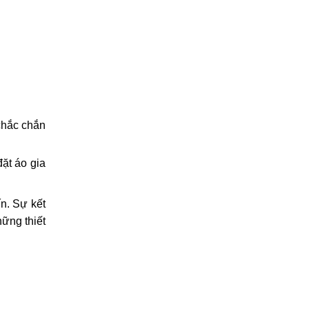
chắc chắn
ặt áo gia
n. Sự kết
ững thiết