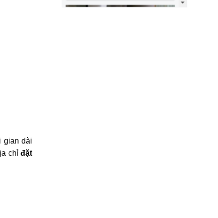
 gian dài
ịa chỉ
đặt