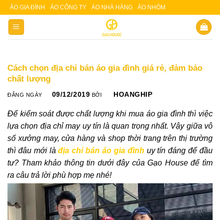
Skip
ÁO GIA ĐÌNH
ÁO CÔNG TY
ÁO NHÀ HÀNG
ÁO NHÓM
Slot 5000
Slot pulsa
to
content
Cách chọn địa chỉ bán áo gia đình giá rẻ, đảm bảo
chất lượng
09/12/2019
HOANGHIP
ĐĂNG NGÀY
BỞI
Để kiểm soát được chất lượng khi mua áo gia đình thì việc
lựa chọn địa chỉ may uy tín là quan trọng nhất. Vậy giữa vô
số xưởng may, cửa hàng và shop thời trang trên thị trường
thì đâu mới là
địa chỉ bán áo gia đình
uy tín đáng để đầu
tư? Tham khảo thông tin dưới đây của Gạo House để tìm
ra câu trả lời phù hợp mẹ nhé!