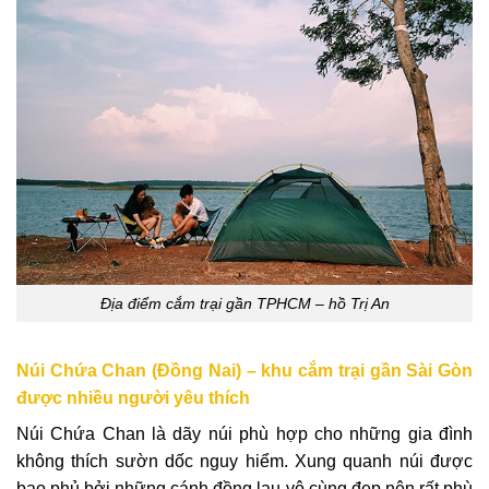
Địa điểm cắm trại gần TPHCM – hồ Trị An
Núi Chứa Chan (Đồng Nai) – khu cắm trại gần Sài Gòn
được nhiều người yêu thích
Núi Chứa Chan là dãy núi phù hợp cho những gia đình
không thích sườn dốc nguy hiểm. Xung quanh núi được
bao phủ bởi những cánh đồng lau vô cùng đẹp nên rất phù