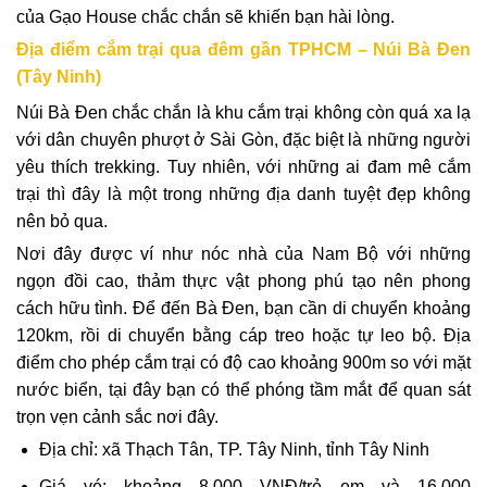
của Gạo House chắc chắn sẽ khiến bạn hài lòng.
Địa điểm cắm trại qua đêm gần TPHCM – Núi Bà Đen
(Tây Ninh)
Núi Bà Đen chắc chắn là khu cắm trại không còn quá xa lạ
với dân chuyên phượt ở Sài Gòn, đặc biệt là những người
yêu thích trekking. Tuy nhiên, với những ai đam mê cắm
trại thì đây là một trong những địa danh tuyệt đẹp không
nên bỏ qua.
Nơi đây được ví như nóc nhà của Nam Bộ với những
ngọn đồi cao, thảm thực vật phong phú tạo nên phong
cách hữu tình. Để đến Bà Đen, bạn cần di chuyển khoảng
120km, rồi di chuyển bằng cáp treo hoặc tự leo bộ. Địa
điểm cho phép cắm trại có độ cao khoảng 900m so với mặt
nước biển, tại đây bạn có thể phóng tầm mắt để quan sát
trọn vẹn cảnh sắc nơi đây.
Địa chỉ: xã Thạch Tân, TP. Tây Ninh, tỉnh Tây Ninh
Giá vé: khoảng 8.000 VNĐ/trẻ em và 16.000