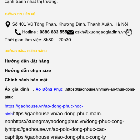
cạnh tranh nhất thị trường.
THÔNG TIN LIÊN HỆ
Số 401 Vũ Tông Phan, Khương Đình, Thanh Xuân, Hà Nội
Hotline :
0886 883 555
cskh@xuongaogiadinh.vn
Thời gian làm việc: 8h30 – 20h30
HƯỚNG DẪN– CHÍNH SÁCH
Hướng dẫn đặt hàng
Hướng dẫn chọn size
Chính sách bảo mật
Áo gia đình
,
Áo Đồng Phục
,
https://gaohouse.vn/may-ao-thun-dong-
phuc
https://gaohouse.vn/ao-dong-phuc-hoc-
https://gaohouse.vn/ao-dong-phuc-mam-
sinh
non
https://xuongmayaodongphuc.vn/dong-phuc-cong-
ty
https://gaohouse.vn/ao-polo-dong-phuc-cao-
cap
https://gaohouse.vn/ao-dong-phuc-cong-ty