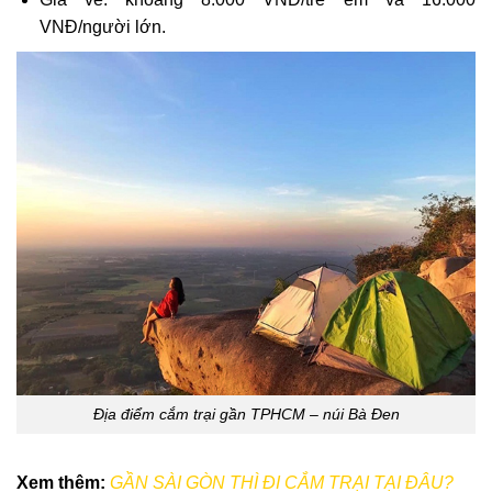
VNĐ/người lớn.
Địa điểm cắm trại gần TPHCM – núi Bà Đen
Xem thêm:
GẦN SÀI GÒN THÌ ĐI CẮM TRẠI TẠI ĐÂU?