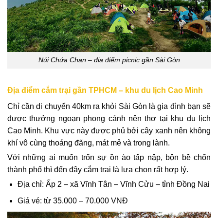
Núi Chứa Chan – địa điểm picnic gần Sài Gòn
Địa điểm cắm trại gần TPHCM – khu du lịch Cao Minh
Chỉ cần di chuyển 40km ra khỏi Sài Gòn là gia đình bạn sẽ
được thưởng ngoạn phong cảnh nên thơ tại khu du lịch
Cao Minh. Khu vực này được phủ bởi cây xanh nên không
khí vô cùng thoáng đãng, mát mẻ và trong lành.
Với những ai muốn trốn sự ồn ào tấp nập, bộn bề chốn
thành phố thì đến đây cắm trại là lựa chọn rất hợp lý.
Địa chỉ: Ấp 2 – xã Vĩnh Tân – Vĩnh Cửu – tỉnh Đồng Nai
Giá vé: từ 35.000 – 70.000 VNĐ