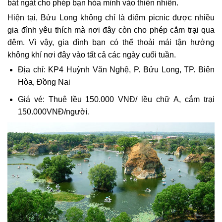
bát ngát cho phép bạn hòa mình vào thiên nhiên.
Hiện tại, Bửu Long không chỉ là điểm picnic được nhiều
gia đình yêu thích mà nơi đây còn cho phép cắm trại qua
đêm. Vì vậy, gia đình bạn có thể thoải mái tận hưởng
không khí nơi đây vào tất cả các ngày cuối tuần.
Địa chỉ: KP4 Huỳnh Văn Nghệ, P. Bửu Long, TP. Biên
Hòa, Đồng Nai
Giá vé: Thuê lều 150.000 VNĐ/ lều chữ A, cắm trại
150.000VNĐ/người.