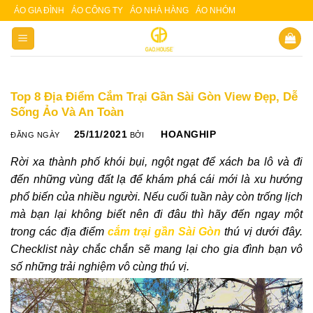
Skip
ÁO GIA ĐÌNH
ÁO CÔNG TY
ÁO NHÀ HÀNG
ÁO NHÓM
Slot 5000
Slot pulsa
to
content
Top 8 Địa Điểm Cắm Trại Gần Sài Gòn View Đẹp, Dễ
Sống Ảo Và An Toàn
25/11/2021
HOANGHIP
ĐĂNG NGÀY
BỞI
Rời xa thành phố khói bụi, ngột ngạt để xách ba lô và đi
đến những vùng đất lạ để khám phá cái mới là xu hướng
phổ biến của nhiều người. Nếu cuối tuần này còn trống lịch
mà bạn lại không biết nên đi đâu thì hãy đến ngay một
trong các địa điểm
cắm trại gần Sài Gòn
thú vị dưới đây.
Checklist này chắc chắn sẽ mang lại cho gia đình bạn vô
số những trải nghiệm vô cùng thú vị.