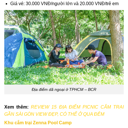
Giá vé: 30.000 VNĐ/người lớn và 20.000 VNĐ/trẻ em
Địa điểm dã ngoại ở TPHCM – BCR
Xem thêm:
REVIEW 15 ĐỊA ĐIỂM PICNIC CẮM TRẠI
GẦN SÀI GÒN VIEW ĐẸP, CÓ THỂ Ở QUA ĐÊM
Khu cắm trại Zenna Pool Camp