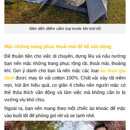
Nên đến điểm cắm trại trước khi trời tối
Mặc những trang phục thoải mái để dễ vận động
Để thuận tiện cho việc di chuyển, dựng lều và nấu nướng
bạn nên mặc những trang phục rộng rãi, thoải mái, thoáng
khí. Gợi ý dành cho bạn là nên mặc các loại
áo thun gia
đình
được may từ vải cotton 100%. Chất vải này rất mềm
mịn, hút ẩm hiệu quả, co giãn 4 chiều nên người mặc có
thể thỏa thích vận động và làm việc mà không cần lo bị
vướng víu khó chịu.
Ngoài ra, bạn nên mang theo một chiếc áo khoác để mặc
vào buổi tối để phòng gió rét và se lạnh nhé.