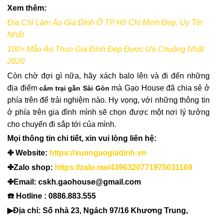
Xem thêm:
Địa Chỉ Làm Áo Gia Đình Ở TP Hồ Chí Minh Đẹp, Uy Tín
Nhất
100+ Mẫu Áo Thun Gia Đình Đẹp Được Ưa Chuộng Nhất
2020
Còn chờ đợi gì nữa, hãy xách balo lên và đi đến những
địa điểm
mà Gạo House đã chia sẻ ở
cắm trại gần Sài Gòn
phía trên để trải nghiệm nào. Hy vọng, với những thông tin
ở phía trên gia đình mình sẽ chọn được một nơi lý tưởng
cho chuyến đi sắp tới của mình.
Mọi thông tin chi tiết, xin vui lòng liên hệ:
✤ Website:
https://xuongaogiadinh.vn
✤Zalo shop:
https://zalo.me/4396320771975031169
✤Email: cskh.gaohouse@gmail.com
☎️ Hotline : 0886.883.555
▶Địa chỉ: Số nhà 23, Ngách 97/16 Khương Trung,