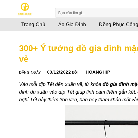
Skip
to
content
Trang Chủ
Áo Gia Đình
Đồng Phục Công
300+ Ý tưởng đồ gia đình mặc
vẻ
03/12/2022
HOANGHIP
ĐĂNG NGÀY
BỞI
Vào mỗi dịp Tết đến xuân về, từ khóa
đồ gia đình mặ
đình
du xuân vào dịp Tết giúp tình cảm thêm gắn kết, 
nghỉ
Tết
này thêm trọn vẹn, bạn hãy tham khảo một và