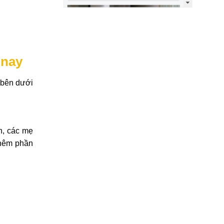
 nay
 bên dưới
òn, các mẹ
thêm phần