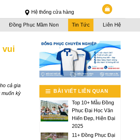
Slot 5000
Slot pulsa
Hệ thống cửa hàng
Đồng Phục Mầm Non
Tin Tức
Liên Hệ
 vui
cho cả
gia
BÀI VIẾT LIÊN QUAN
u muốn kỳ
Top 10+ Mẫu Đồng
Phục Đại Học Văn
Hiến Đẹp, Hiện Đại
2025
11+ Đồng Phục Đại