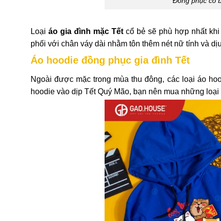
Đồng phục cổ bẻ
Loại
áo gia đình mặc Tết
cổ bẻ sẽ phù hợp nhất khi 
phối với chân váy dài nhằm tôn thêm nét nữ tính và dị
Áo hoodie đồng phục gia đình Tết
Ngoài được mặc trong mùa thu đông, các loại áo hoo
hoodie vào dịp Tết Quý Mão, bạn nên mua những loại 