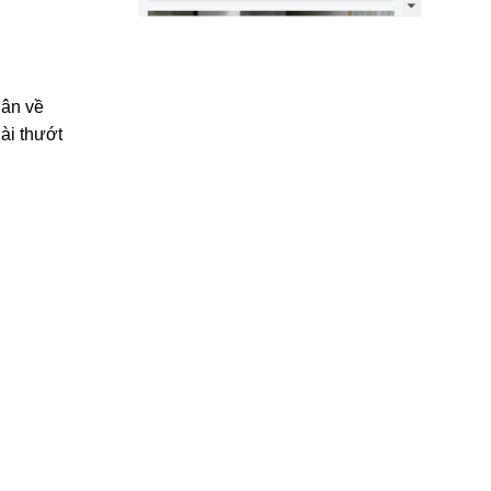
uân về
ài thướt