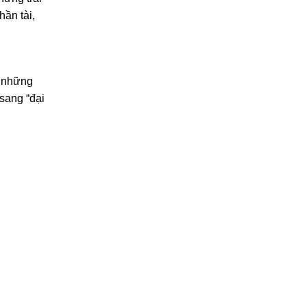
ần tài,
a những
sang “đại