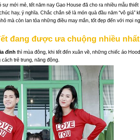
ó sự mới mẻ, tết năm nay Gạo House đã cho ra nhiều mẫu thiết 
chúc hay, ý nghĩa. Chắc chắn sẽ là món quà đầu năm “vô giá” 
hỏ mà còn lan tỏa những điều may mắn, tốt đẹp đến với mọi n
Tết đang được ưa chuộng nhiều nhất
ia đình
thì mùa đông, khi tết đến xuân về, những chiếc áo Hoodi
 cách trẻ trung, năng động.