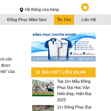
Slot 5000
Slot pulsa
Hệ thống cửa hàng
Đồng Phục Mầm Non
Tin Tức
Liên Hệ
 có còn
m được
nds” của
BÀI VIẾT LIÊN QUAN
Top 10+ Mẫu Đồng
Phục Đại Học Văn
Hiến Đẹp, Hiện Đại
2025
11+ Đồng Phục Đại