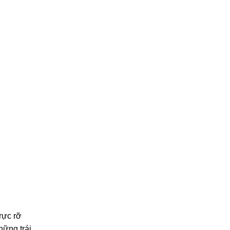
rực rỡ
hững trái