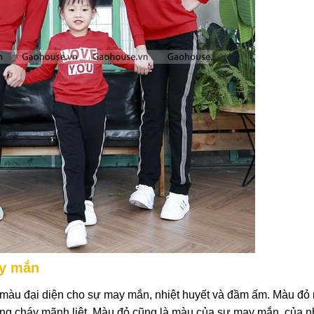
ay mắn
 màu đại diện cho sự may mắn, nhiệt huyết và đầm ấm. Màu đỏ 
ng cháy mãnh liệt. Màu đỏ cũng là màu của sự may mắn, của n