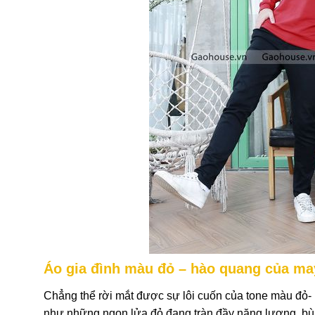
Áo gia đình màu đỏ – hào quang của m
Chẳng thể rời mắt được sự lôi cuốn của tone màu đỏ-
như những ngọn lửa đỏ đang tràn đầy năng lượng, bù