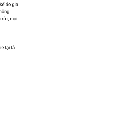
kế áo gia
không
gười, mọi
e lại là