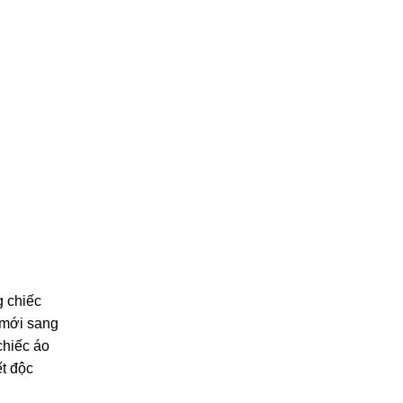
g chiếc
 mới sang
chiếc áo
ết độc