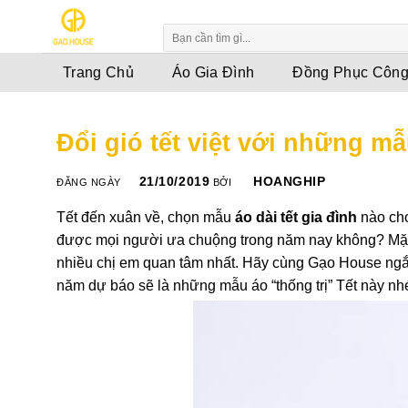
Skip
to
content
Trang Chủ
Áo Gia Đình
Đồng Phục Công
Đổi gió tết việt với những mẫ
21/10/2019
HOANGHIP
ĐĂNG NGÀY
BỞI
Tết đến xuân về, chọn mẫu
áo dài tết gia đình
nào cho
được mọi người ưa chuộng trong năm nay không? Mặc g
nhiều chị em quan tâm nhất. Hãy cùng Gạo House ngắm
năm dự báo sẽ là những mẫu áo “thống trị” Tết này nh