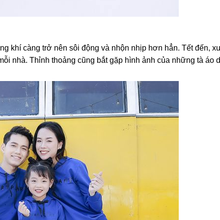
g khí càng trở nên sôi động và nhộn nhịp hơn hẳn. Tết đến, x
mỗi nhà. Thỉnh thoảng cũng bắt gặp hình ảnh của những tà áo d