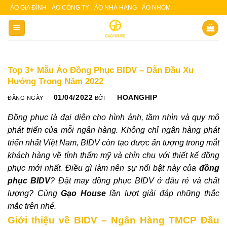
Skip
ÁO GIA ĐÌNH
ÁO CÔNG TY
ÁO NHÀ HÀNG
ÁO NHÓM
Slot 5000
Slot pulsa
to
content
Top 3+ Mẫu Áo Đồng Phục BIDV – Dẫn Đầu Xu
Hướng Trong Năm 2022
01/04/2022
HOANGHIP
ĐĂNG NGÀY
BỞI
Đồng phục là đại diện cho hình ảnh, tầm nhìn và quy mô
phát triển của mỗi ngân hàng. Không chỉ ngân hàng phát
triển nhất Việt Nam, BIDV còn tạo được ấn tượng trong mắt
khách hàng về tính thẩm mỹ và chỉn chu với thiết kế đồng
phục mới nhất. Điều gì làm nên sự nổi bật này của
đồng
phục BIDV
? Đặt may đồng phục BIDV ở đâu rẻ và chất
lượng? Cùng
Gạo House
lần lượt giải đáp những thắc
mắc trên nhé.
Giới thiệu về BIDV – Ngân Hàng TMCP Đầu