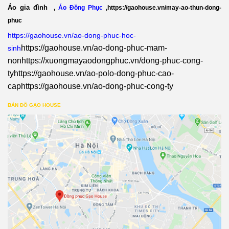
Áo gia đình
,
Áo Đồng Phục
,
https://gaohouse.vn/may-ao-thun-dong-
phuc
https://gaohouse.vn/ao-dong-phuc-hoc-
https://gaohouse.vn/ao-dong-phuc-mam-
sinh
non
https://xuongmayaodongphuc.vn/dong-phuc-cong-
ty
https://gaohouse.vn/ao-polo-dong-phuc-cao-
cap
https://gaohouse.vn/ao-dong-phuc-cong-ty
BẢN ĐỒ GẠO HOUSE